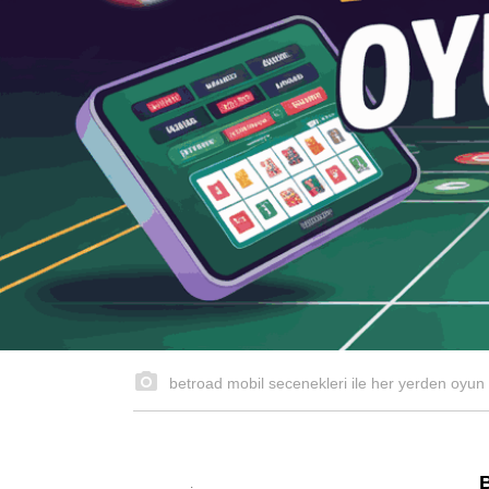
betroad mobil secenekleri ile her yerden oyun