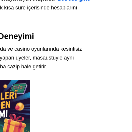
ak kısa süre içerisinde hesaplarını
 Deneyimi
ında ve casino oyunlarında kesintisiz
 yapan üyeler, masaüstüyle aynı
a cazip hale getirir.