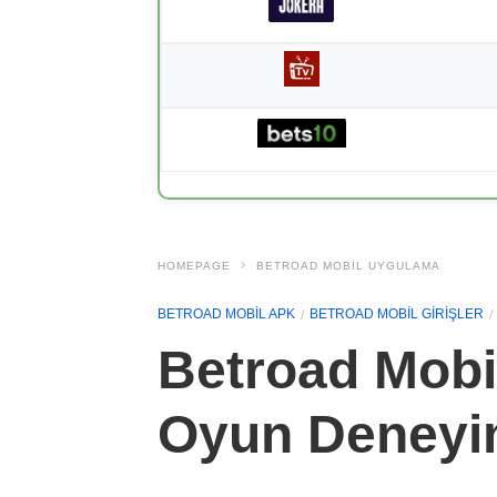
HOMEPAGE
BETROAD MOBIL UYGULAMA
BETROAD MOBIL APK
BETROAD MOBIL GIRIŞLER
Betroad Mobil
Oyun Deneyi