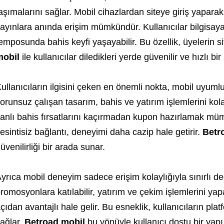
aşımalarını sağlar. Mobil cihazlardan siteye giriş yapar
ayınlara anında erişim mümkündür. Kullanıcılar bilgisa
emposunda bahis keyfi yaşayabilir. Bu özellik, üyelerin sit
mobil
ile kullanıcılar diledikleri yerde güvenilir ve hızlı bir
ullanıcıların ilgisini çeken en önemli nokta, mobil uyuml
orunsuz çalışan tasarım, bahis ve yatırım işlemlerini kola
anlı bahis fırsatlarını kaçırmadan kupon hazırlamak müm
esintisiz bağlantı, deneyimi daha cazip hale getirir.
Betr
üvenilirliği bir arada sunar.
yrıca mobil deneyim sadece erişim kolaylığıyla sınırlı değ
romosyonlara katılabilir, yatırım ve çekim işlemlerini yap
çıdan avantajlı hale gelir. Bu esneklik, kullanıcıların pl
ağlar.
Betroad mobil
bu yönüyle kullanıcı dostu bir yapı