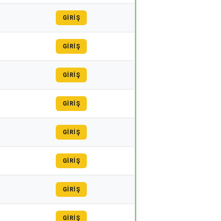
GİRİŞ
GİRİŞ
GİRİŞ
GİRİŞ
GİRİŞ
GİRİŞ
GİRİŞ
GİRİŞ