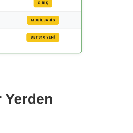
GİRİŞ
MOBILBAHIS
BETS10 YENI
r Yerden