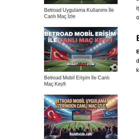
i
Betroad Uygulama Kullanımı İle
Canlı Maç İzle
o
d
k
Betroad Mobil Erişim İle Canlı
Maç Keyfi