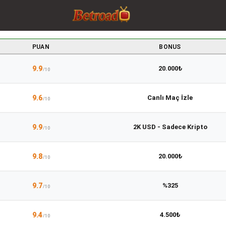
PUAN
BONUS
9.9
20.000₺
/10
9.6
Canlı Maç İzle
/10
9.9
2K USD - Sadece Kripto
/10
9.8
20.000₺
/10
9.7
%325
/10
9.4
4.500₺
/10