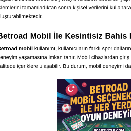
şlemlerini tamamladıktan sonra kişisel verilerini kullanar
luşturabilmektedir.
Betroad Mobil İle Kesintisiz Bahis
Betroad mobil
kullanımı, kullanıcıların farklı spor dallar
eneyim yaşamasına imkan tanır. Mobil cihazlardan giriş
alitede içeriklere ulaşabilir. Bu durum, mobil deneyimi dah