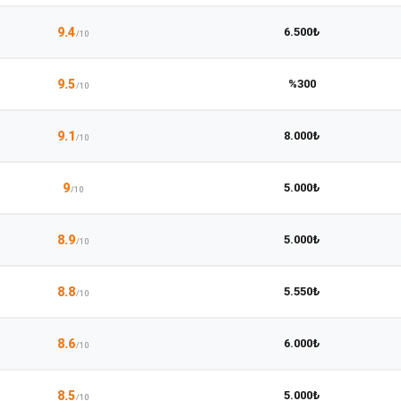
9.4
6.500₺
/10
9.5
%300
/10
9.1
8.000₺
/10
9
5.000₺
/10
8.9
5.000₺
/10
8.8
5.550₺
/10
8.6
6.000₺
/10
8.5
5.000₺
/10