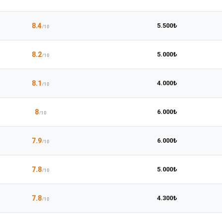
8.4
5.500₺
/10
8.2
5.000₺
/10
8.1
4.000₺
/10
8
6.000₺
/10
7.9
6.000₺
/10
7.8
5.000₺
/10
7.8
4.300₺
/10