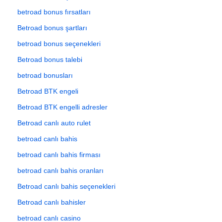
betroad bonus fırsatları
Betroad bonus şartları
betroad bonus seçenekleri
Betroad bonus talebi
betroad bonusları
Betroad BTK engeli
Betroad BTK engelli adresler
Betroad canlı auto rulet
betroad canlı bahis
betroad canlı bahis firması
betroad canlı bahis oranları
Betroad canlı bahis seçenekleri
Betroad canlı bahisler
betroad canlı casino