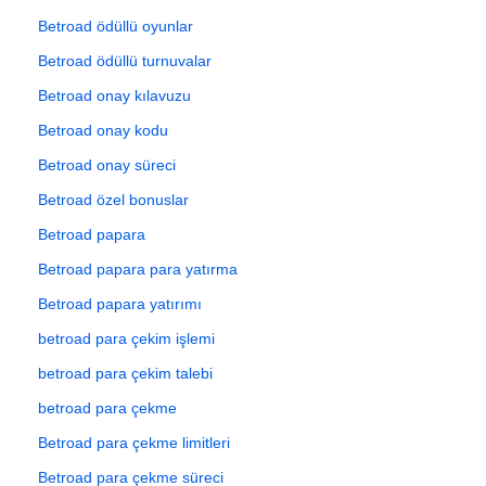
Betroad ödüllü oyunlar
Betroad ödüllü turnuvalar
Betroad onay kılavuzu
Betroad onay kodu
Betroad onay süreci
Betroad özel bonuslar
Betroad papara
Betroad papara para yatırma
Betroad papara yatırımı
betroad para çekim işlemi
betroad para çekim talebi
betroad para çekme
Betroad para çekme limitleri
Betroad para çekme süreci