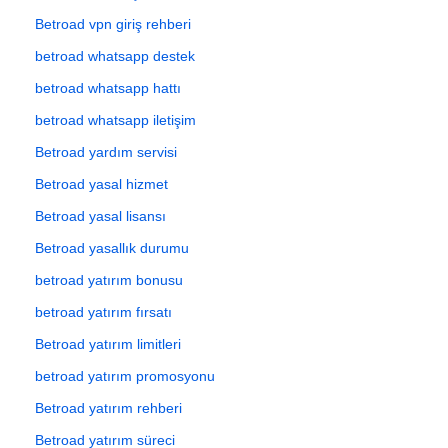
Betroad vpn giriş rehberi
betroad whatsapp destek
betroad whatsapp hattı
betroad whatsapp iletişim
Betroad yardım servisi
Betroad yasal hizmet
Betroad yasal lisansı
Betroad yasallık durumu
betroad yatırım bonusu
betroad yatırım fırsatı
Betroad yatırım limitleri
betroad yatırım promosyonu
Betroad yatırım rehberi
Betroad yatırım süreci