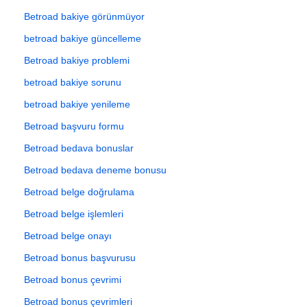
Betroad bakiye görünmüyor
betroad bakiye güncelleme
Betroad bakiye problemi
betroad bakiye sorunu
betroad bakiye yenileme
Betroad başvuru formu
Betroad bedava bonuslar
Betroad bedava deneme bonusu
Betroad belge doğrulama
Betroad belge işlemleri
Betroad belge onayı
Betroad bonus başvurusu
Betroad bonus çevrimi
Betroad bonus çevrimleri