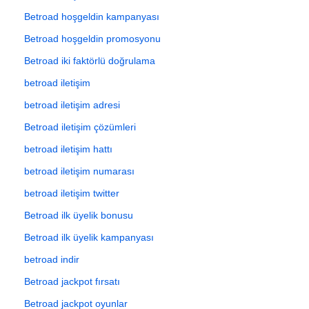
Betroad hoşgeldin kampanyası
Betroad hoşgeldin promosyonu
Betroad iki faktörlü doğrulama
betroad iletişim
betroad iletişim adresi
Betroad iletişim çözümleri
betroad iletişim hattı
betroad iletişim numarası
betroad iletişim twitter
Betroad ilk üyelik bonusu
Betroad ilk üyelik kampanyası
betroad indir
Betroad jackpot fırsatı
Betroad jackpot oyunlar