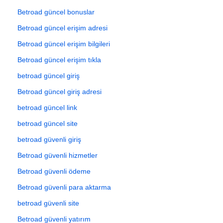
Betroad güncel bonuslar
Betroad güncel erişim adresi
Betroad güncel erişim bilgileri
Betroad güncel erişim tıkla
betroad güncel giriş
Betroad güncel giriş adresi
betroad güncel link
betroad güncel site
betroad güvenli giriş
Betroad güvenli hizmetler
Betroad güvenli ödeme
Betroad güvenli para aktarma
betroad güvenli site
Betroad güvenli yatırım