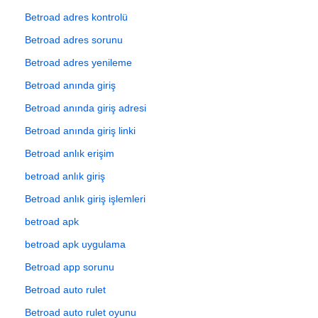
Betroad adres kontrolü
Betroad adres sorunu
Betroad adres yenileme
Betroad anında giriş
Betroad anında giriş adresi
Betroad anında giriş linki
Betroad anlık erişim
betroad anlık giriş
Betroad anlık giriş işlemleri
betroad apk
betroad apk uygulama
Betroad app sorunu
Betroad auto rulet
Betroad auto rulet oyunu