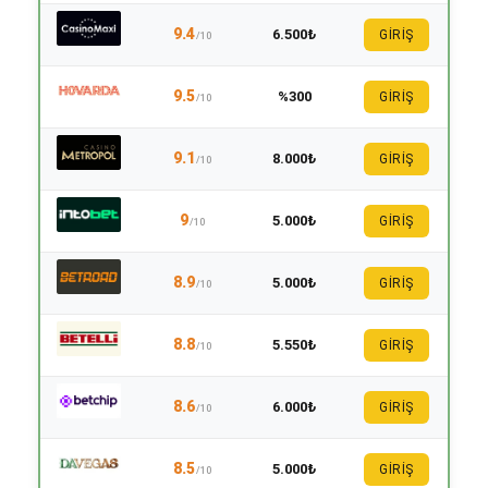
9.4
6.500₺
GİRİŞ
/10
9.5
%300
GİRİŞ
/10
9.1
8.000₺
GİRİŞ
/10
9
5.000₺
GİRİŞ
/10
8.9
5.000₺
GİRİŞ
/10
8.8
5.550₺
GİRİŞ
/10
8.6
6.000₺
GİRİŞ
/10
8.5
5.000₺
GİRİŞ
/10