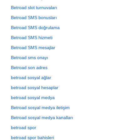
Betroad slot turnuvaları
Betroad SMS bonusları
Betroad SMS doğrulama
Betroad SMS hizmeti
Betroad SMS mesajlar
Betroad sms onayı
Betroad son adres
betroad sosyal ağlar
betroad sosyal hesaplar
betroad sosyal medya
Betroad sosyal medya iletişim
Betroad sosyal medya kanalları
betroad spor
betroad spor bahisleri