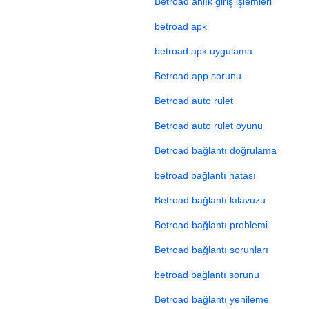
Betroad anlık giriş işlemleri
betroad apk
betroad apk uygulama
Betroad app sorunu
Betroad auto rulet
Betroad auto rulet oyunu
Betroad bağlantı doğrulama
betroad bağlantı hatası
Betroad bağlantı kılavuzu
Betroad bağlantı problemi
Betroad bağlantı sorunları
betroad bağlantı sorunu
Betroad bağlantı yenileme