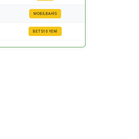
MOBILBAHIS
BETS10 YENI