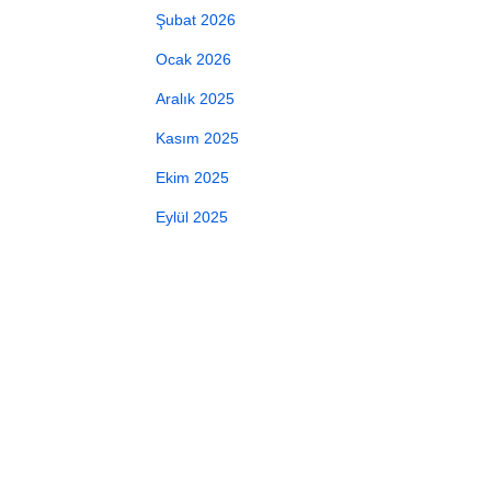
Şubat 2026
Ocak 2026
Aralık 2025
Kasım 2025
Ekim 2025
Eylül 2025