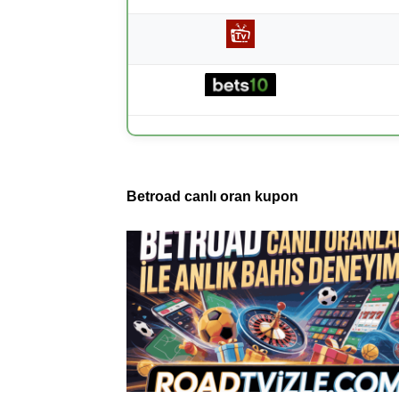
Betroad canlı oran kupon