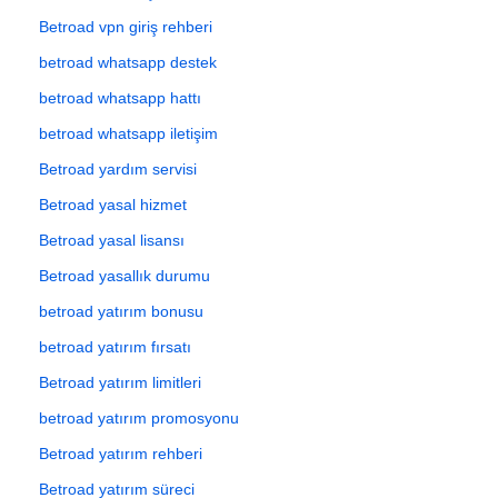
Betroad vpn giriş rehberi
betroad whatsapp destek
betroad whatsapp hattı
betroad whatsapp iletişim
Betroad yardım servisi
Betroad yasal hizmet
Betroad yasal lisansı
Betroad yasallık durumu
betroad yatırım bonusu
betroad yatırım fırsatı
Betroad yatırım limitleri
betroad yatırım promosyonu
Betroad yatırım rehberi
Betroad yatırım süreci