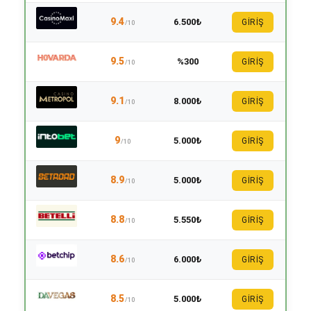
9.4
6.500₺
GİRİŞ
/10
9.5
%300
GİRİŞ
/10
9.1
8.000₺
GİRİŞ
/10
9
5.000₺
GİRİŞ
/10
8.9
5.000₺
GİRİŞ
/10
8.8
5.550₺
GİRİŞ
/10
8.6
6.000₺
GİRİŞ
/10
8.5
5.000₺
GİRİŞ
/10