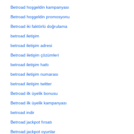
Betroad hoşgeldin kampanyası
Betroad hoşgeldin promosyonu
Betroad iki faktörlü doğrulama
betroad iletişim
betroad iletişim adresi
Betroad iletişim çözümleri
betroad iletişim hattı
betroad iletişim numarası
betroad iletişim twitter
Betroad ilk üyelik bonusu
Betroad ilk üyelik kampanyası
betroad indir
Betroad jackpot fırsatı
Betroad jackpot oyunlar