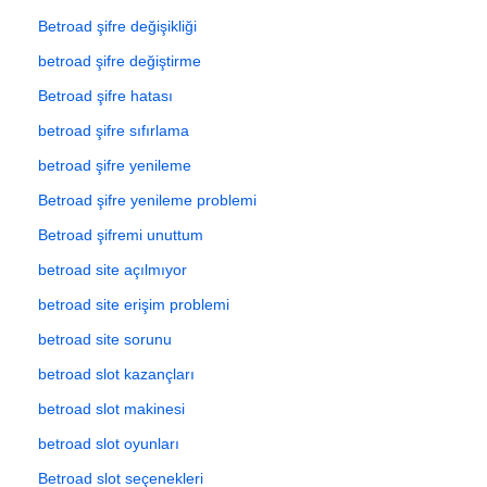
Betroad şifre değişikliği
betroad şifre değiştirme
Betroad şifre hatası
betroad şifre sıfırlama
betroad şifre yenileme
Betroad şifre yenileme problemi
Betroad şifremi unuttum
betroad site açılmıyor
betroad site erişim problemi
betroad site sorunu
betroad slot kazançları
betroad slot makinesi
betroad slot oyunları
Betroad slot seçenekleri