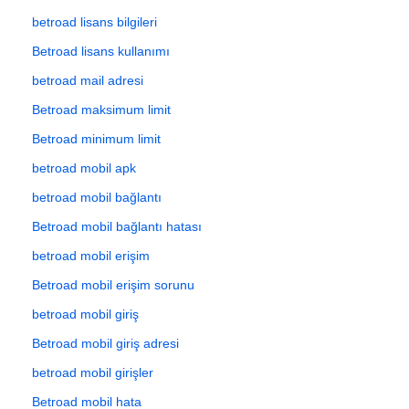
betroad lisans bilgileri
Betroad lisans kullanımı
betroad mail adresi
Betroad maksimum limit
Betroad minimum limit
betroad mobil apk
betroad mobil bağlantı
Betroad mobil bağlantı hatası
betroad mobil erişim
Betroad mobil erişim sorunu
betroad mobil giriş
Betroad mobil giriş adresi
betroad mobil girişler
Betroad mobil hata