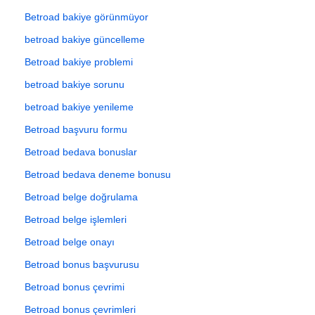
Betroad bakiye görünmüyor
betroad bakiye güncelleme
Betroad bakiye problemi
betroad bakiye sorunu
betroad bakiye yenileme
Betroad başvuru formu
Betroad bedava bonuslar
Betroad bedava deneme bonusu
Betroad belge doğrulama
Betroad belge işlemleri
Betroad belge onayı
Betroad bonus başvurusu
Betroad bonus çevrimi
Betroad bonus çevrimleri