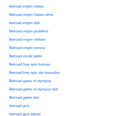
betroad erişim hatası
Betroad erişim hatası alma
betroad erişim linki
Betroad erişim problemi
Betroad erişim rehberi
Betroad erişim sorunu
Betroad evrak talebi
Betroad free spin bonusu
Betroad free spin slot bonusları
Betroad gates of olympus
Betroad gates of olympus slot
Betroad gates slot
betroad giris
betroad giris adresi