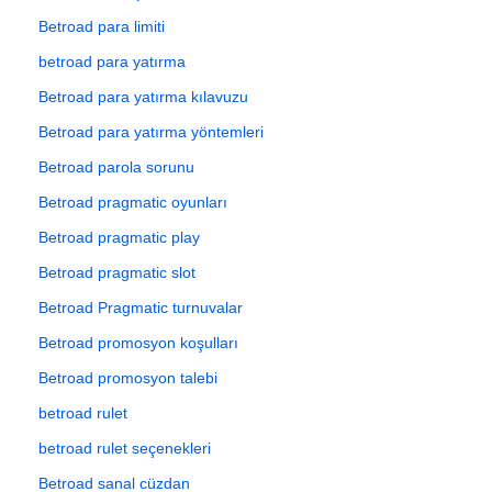
Betroad para limiti
betroad para yatırma
Betroad para yatırma kılavuzu
Betroad para yatırma yöntemleri
Betroad parola sorunu
Betroad pragmatic oyunları
Betroad pragmatic play
Betroad pragmatic slot
Betroad Pragmatic turnuvalar
Betroad promosyon koşulları
Betroad promosyon talebi
betroad rulet
betroad rulet seçenekleri
Betroad sanal cüzdan