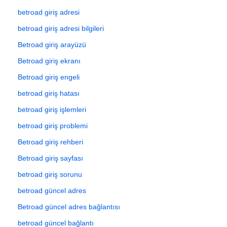
betroad giriş adresi
betroad giriş adresi bilgileri
Betroad giriş arayüzü
Betroad giriş ekranı
Betroad giriş engeli
betroad giriş hatası
betroad giriş işlemleri
betroad giriş problemi
Betroad giriş rehberi
Betroad giriş sayfası
betroad giriş sorunu
betroad güncel adres
Betroad güncel adres bağlantısı
betroad güncel bağlantı