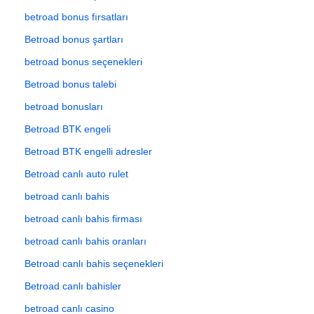
betroad bonus fırsatları
Betroad bonus şartları
betroad bonus seçenekleri
Betroad bonus talebi
betroad bonusları
Betroad BTK engeli
Betroad BTK engelli adresler
Betroad canlı auto rulet
betroad canlı bahis
betroad canlı bahis firması
betroad canlı bahis oranları
Betroad canlı bahis seçenekleri
Betroad canlı bahisler
betroad canlı casino