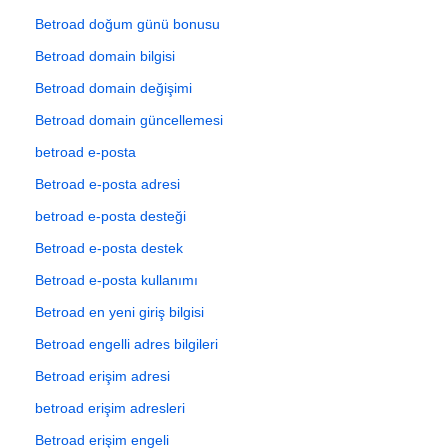
Betroad doğum günü bonusu
Betroad domain bilgisi
Betroad domain değişimi
Betroad domain güncellemesi
betroad e-posta
Betroad e-posta adresi
betroad e-posta desteği
Betroad e-posta destek
Betroad e-posta kullanımı
Betroad en yeni giriş bilgisi
Betroad engelli adres bilgileri
Betroad erişim adresi
betroad erişim adresleri
Betroad erişim engeli