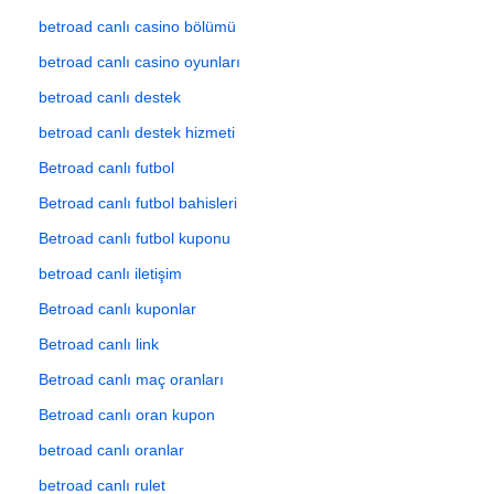
betroad canlı casino bölümü
betroad canlı casino oyunları
betroad canlı destek
betroad canlı destek hizmeti
Betroad canlı futbol
Betroad canlı futbol bahisleri
Betroad canlı futbol kuponu
betroad canlı iletişim
Betroad canlı kuponlar
Betroad canlı link
Betroad canlı maç oranları
Betroad canlı oran kupon
betroad canlı oranlar
betroad canlı rulet