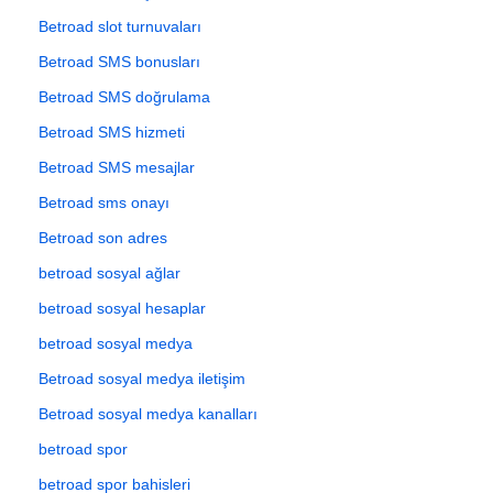
Betroad slot turnuvaları
Betroad SMS bonusları
Betroad SMS doğrulama
Betroad SMS hizmeti
Betroad SMS mesajlar
Betroad sms onayı
Betroad son adres
betroad sosyal ağlar
betroad sosyal hesaplar
betroad sosyal medya
Betroad sosyal medya iletişim
Betroad sosyal medya kanalları
betroad spor
betroad spor bahisleri