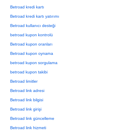
Betroad kredi kartı
Betroad kredi kartı yatırımı
Betroad kullanıcı desteği
betroad kupon kontrolü
Betroad kupon oranları
Betroad kupon oynama
betroad kupon sorgulama
betroad kupon takibi
Betroad limitler
Betroad link adresi
Betroad link bilgisi
Betroad link girişi
Betroad link güncelleme
Betroad link hizmeti