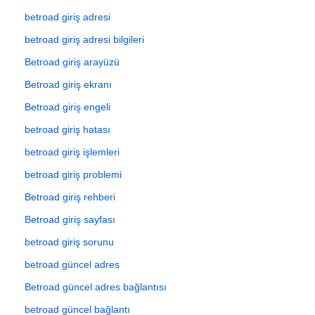
betroad giriş adresi
betroad giriş adresi bilgileri
Betroad giriş arayüzü
Betroad giriş ekranı
Betroad giriş engeli
betroad giriş hatası
betroad giriş işlemleri
betroad giriş problemi
Betroad giriş rehberi
Betroad giriş sayfası
betroad giriş sorunu
betroad güncel adres
Betroad güncel adres bağlantısı
betroad güncel bağlantı