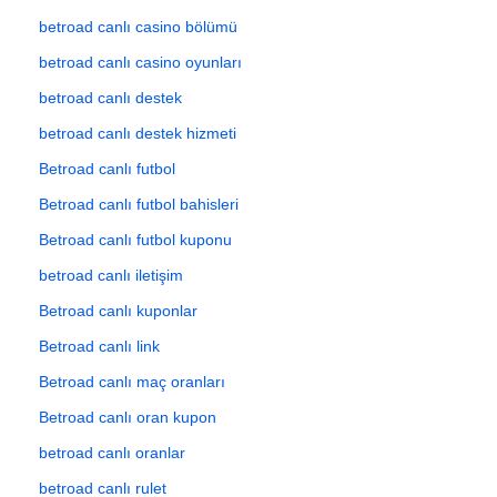
betroad canlı casino bölümü
betroad canlı casino oyunları
betroad canlı destek
betroad canlı destek hizmeti
Betroad canlı futbol
Betroad canlı futbol bahisleri
Betroad canlı futbol kuponu
betroad canlı iletişim
Betroad canlı kuponlar
Betroad canlı link
Betroad canlı maç oranları
Betroad canlı oran kupon
betroad canlı oranlar
betroad canlı rulet