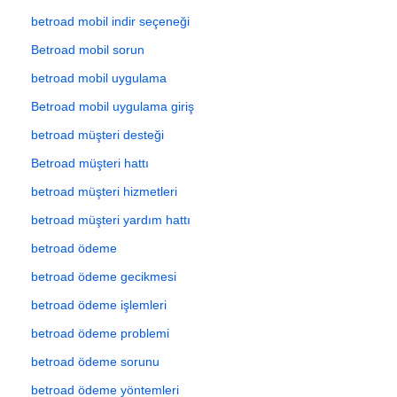
betroad mobil indir seçeneği
Betroad mobil sorun
betroad mobil uygulama
Betroad mobil uygulama giriş
betroad müşteri desteği
Betroad müşteri hattı
betroad müşteri hizmetleri
betroad müşteri yardım hattı
betroad ödeme
betroad ödeme gecikmesi
betroad ödeme işlemleri
betroad ödeme problemi
betroad ödeme sorunu
betroad ödeme yöntemleri