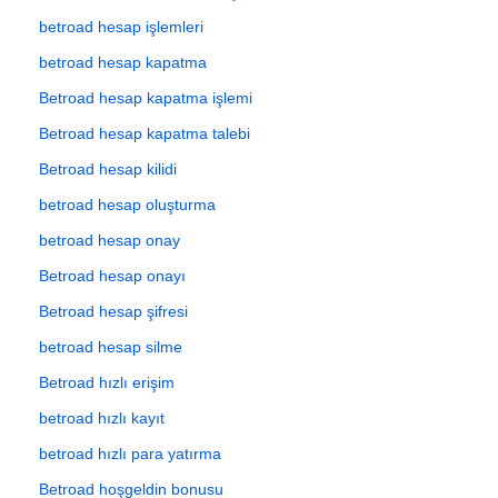
betroad hesap işlemleri
betroad hesap kapatma
Betroad hesap kapatma işlemi
Betroad hesap kapatma talebi
Betroad hesap kilidi
betroad hesap oluşturma
betroad hesap onay
Betroad hesap onayı
Betroad hesap şifresi
betroad hesap silme
Betroad hızlı erişim
betroad hızlı kayıt
betroad hızlı para yatırma
Betroad hoşgeldin bonusu