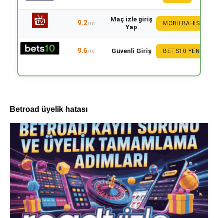
Maç izle giriş
9.2
MOBILBAHIS
/10
Yap
9.6
Güvenli Giriş
BETS10 YENI
/10
Betroad üyelik hatası