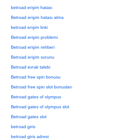
betroad erişim hatası
Betroad erişim hatası alma
betroad erişim linki
Betroad erişim problemi
Betroad erişim rehberi
Betroad erişim sorunu
Betroad evrak talebi
Betroad free spin bonusu
Betroad free spin slot bonusları
Betroad gates of olympus
Betroad gates of olympus slot
Betroad gates slot
betroad giris
betroad giris adresi