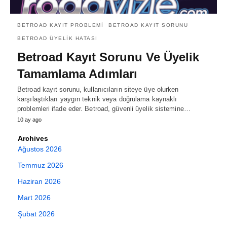
BETROAD KAYIT PROBLEMI
BETROAD KAYIT SORUNU
BETROAD ÜYELIK HATASI
Betroad Kayıt Sorunu Ve Üyelik
Tamamlama Adımları
Betroad kayıt sorunu, kullanıcıların siteye üye olurken
karşılaştıkları yaygın teknik veya doğrulama kaynaklı
problemleri ifade eder. Betroad, güvenli üyelik sistemine…
10 ay ago
Archives
Ağustos 2026
Temmuz 2026
Haziran 2026
Mart 2026
Şubat 2026