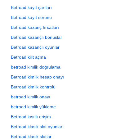
Betroad kayıt şartları
Betroad kayıt sorunu
Betroad kazanç fırsatları
Betroad kazançlı bonuslar
Betroad kazançlı oyunlar
Betroad kilit açma
betroad kimlik doğrulama
Betroad kimlik hesap onayı
Betroad kimlik kontrolü
betroad kimlik onayı
betroad kimlik yükleme
Betroad kısıtlı erişim
Betroad klasik slot oyunları
Betroad klasik slotlar