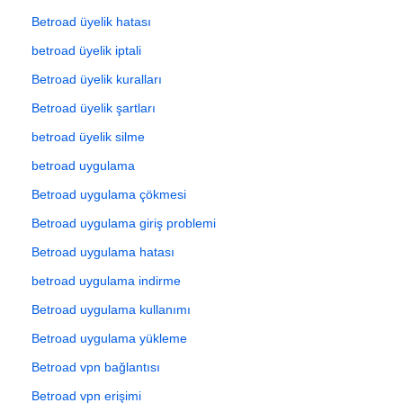
Betroad üyelik hatası
betroad üyelik iptali
Betroad üyelik kuralları
Betroad üyelik şartları
betroad üyelik silme
betroad uygulama
Betroad uygulama çökmesi
Betroad uygulama giriş problemi
Betroad uygulama hatası
betroad uygulama indirme
Betroad uygulama kullanımı
Betroad uygulama yükleme
Betroad vpn bağlantısı
Betroad vpn erişimi