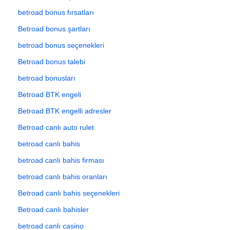
betroad bonus fırsatları
Betroad bonus şartları
betroad bonus seçenekleri
Betroad bonus talebi
betroad bonusları
Betroad BTK engeli
Betroad BTK engelli adresler
Betroad canlı auto rulet
betroad canlı bahis
betroad canlı bahis firması
betroad canlı bahis oranları
Betroad canlı bahis seçenekleri
Betroad canlı bahisler
betroad canlı casino