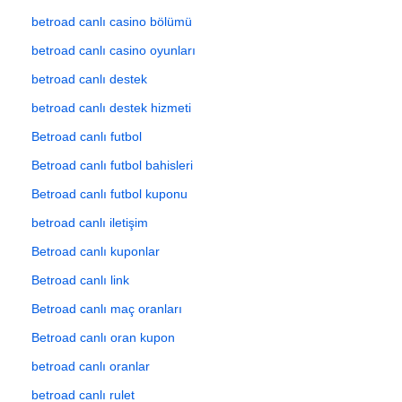
betroad canlı casino bölümü
betroad canlı casino oyunları
betroad canlı destek
betroad canlı destek hizmeti
Betroad canlı futbol
Betroad canlı futbol bahisleri
Betroad canlı futbol kuponu
betroad canlı iletişim
Betroad canlı kuponlar
Betroad canlı link
Betroad canlı maç oranları
Betroad canlı oran kupon
betroad canlı oranlar
betroad canlı rulet