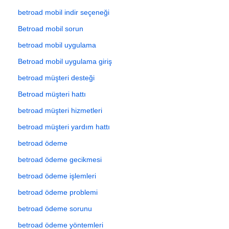
betroad mobil indir seçeneği
Betroad mobil sorun
betroad mobil uygulama
Betroad mobil uygulama giriş
betroad müşteri desteği
Betroad müşteri hattı
betroad müşteri hizmetleri
betroad müşteri yardım hattı
betroad ödeme
betroad ödeme gecikmesi
betroad ödeme işlemleri
betroad ödeme problemi
betroad ödeme sorunu
betroad ödeme yöntemleri