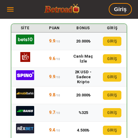
Giriş
SITE
PUAN
BONUS
GIRIŞ
9.9
20.000₺
GİRİŞ
/10
Canlı Maç
9.6
GİRİŞ
/10
İzle
2K USD -
9.9
Sadece
GİRİŞ
/10
Kripto
9.8
20.000₺
GİRİŞ
/10
9.7
%325
GİRİŞ
/10
9.4
4.500₺
GİRİŞ
/10