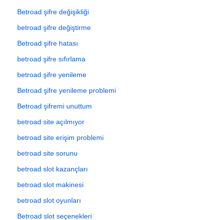
Betroad şifre değişikliği
betroad şifre değiştirme
Betroad şifre hatası
betroad şifre sıfırlama
betroad şifre yenileme
Betroad şifre yenileme problemi
Betroad şifremi unuttum
betroad site açılmıyor
betroad site erişim problemi
betroad site sorunu
betroad slot kazançları
betroad slot makinesi
betroad slot oyunları
Betroad slot seçenekleri