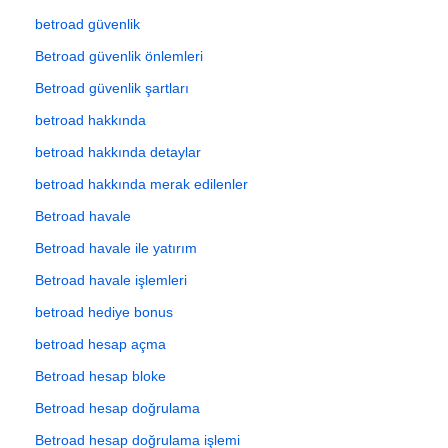
betroad güvenlik
Betroad güvenlik önlemleri
Betroad güvenlik şartları
betroad hakkında
betroad hakkında detaylar
betroad hakkında merak edilenler
Betroad havale
Betroad havale ile yatırım
Betroad havale işlemleri
betroad hediye bonus
betroad hesap açma
Betroad hesap bloke
Betroad hesap doğrulama
Betroad hesap doğrulama işlemi