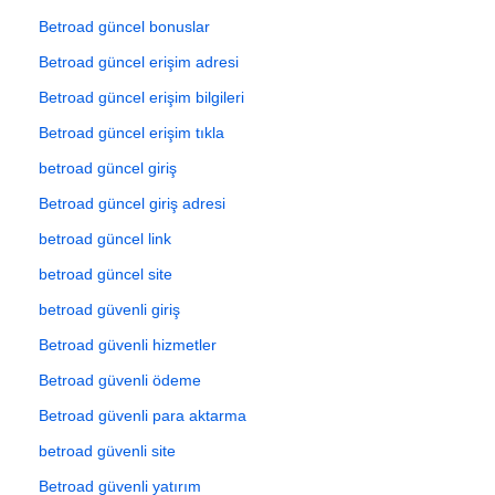
Betroad güncel bonuslar
Betroad güncel erişim adresi
Betroad güncel erişim bilgileri
Betroad güncel erişim tıkla
betroad güncel giriş
Betroad güncel giriş adresi
betroad güncel link
betroad güncel site
betroad güvenli giriş
Betroad güvenli hizmetler
Betroad güvenli ödeme
Betroad güvenli para aktarma
betroad güvenli site
Betroad güvenli yatırım