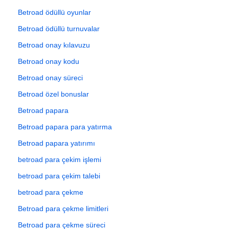
Betroad ödüllü oyunlar
Betroad ödüllü turnuvalar
Betroad onay kılavuzu
Betroad onay kodu
Betroad onay süreci
Betroad özel bonuslar
Betroad papara
Betroad papara para yatırma
Betroad papara yatırımı
betroad para çekim işlemi
betroad para çekim talebi
betroad para çekme
Betroad para çekme limitleri
Betroad para çekme süreci