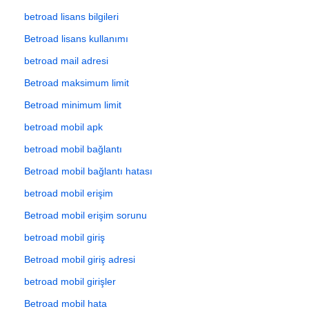
betroad lisans bilgileri
Betroad lisans kullanımı
betroad mail adresi
Betroad maksimum limit
Betroad minimum limit
betroad mobil apk
betroad mobil bağlantı
Betroad mobil bağlantı hatası
betroad mobil erişim
Betroad mobil erişim sorunu
betroad mobil giriş
Betroad mobil giriş adresi
betroad mobil girişler
Betroad mobil hata