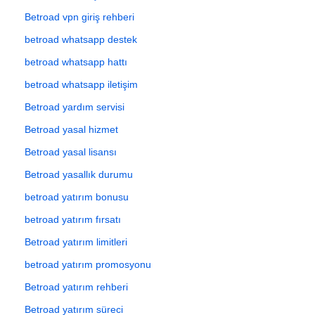
Betroad vpn giriş rehberi
betroad whatsapp destek
betroad whatsapp hattı
betroad whatsapp iletişim
Betroad yardım servisi
Betroad yasal hizmet
Betroad yasal lisansı
Betroad yasallık durumu
betroad yatırım bonusu
betroad yatırım fırsatı
Betroad yatırım limitleri
betroad yatırım promosyonu
Betroad yatırım rehberi
Betroad yatırım süreci