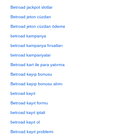
Betroad jackpot slotlar
Betroad jeton cüzdan
Betroad jeton cüzdan ödeme
betroad kampanya
betroad kampanya fırsatları
betroad kampanyalar
Betroad kart ile para yatırma
Betroad kayıp bonusu
Betroad kayıp bonusu alımı
betroad kayıt
Betroad kayıt formu
betroad kayıt iptali
betroad kayıt ol
Betroad kayıt problemi