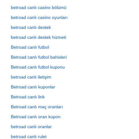
betroad canlı casino bölümü
betroad canlı casino oyunları
betroad canlı destek
betroad canlı destek hizmeti
Betroad canlı futbol
Betroad canlı futbol bahisleri
Betroad canlı futbol kuponu
betroad canlı iletişim
Betroad canlı kuponlar
Betroad canlı link
Betroad canlı maç oranları
Betroad canlı oran kupon
betroad canlı oranlar
betroad canlı rulet