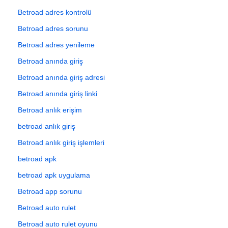
Betroad adres kontrolü
Betroad adres sorunu
Betroad adres yenileme
Betroad anında giriş
Betroad anında giriş adresi
Betroad anında giriş linki
Betroad anlık erişim
betroad anlık giriş
Betroad anlık giriş işlemleri
betroad apk
betroad apk uygulama
Betroad app sorunu
Betroad auto rulet
Betroad auto rulet oyunu