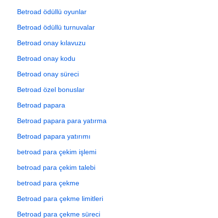
Betroad ödüllü oyunlar
Betroad ödüllü turnuvalar
Betroad onay kılavuzu
Betroad onay kodu
Betroad onay süreci
Betroad özel bonuslar
Betroad papara
Betroad papara para yatırma
Betroad papara yatırımı
betroad para çekim işlemi
betroad para çekim talebi
betroad para çekme
Betroad para çekme limitleri
Betroad para çekme süreci