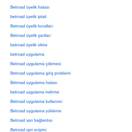
Betroad üyelik hatası
betroad üyelik iptali
Betroad üyelik kuralları
Betroad üyelik şartları
betroad üyelik silme
betroad uygulama
Betroad uygulama çökmesi
Betroad uygulama giriş problemi
Betroad uygulama hatası
betroad uygulama indirme
Betroad uygulama kullanımı
Betroad uygulama yükleme
Betroad vpn bağlantısı
Betroad vpn erişimi