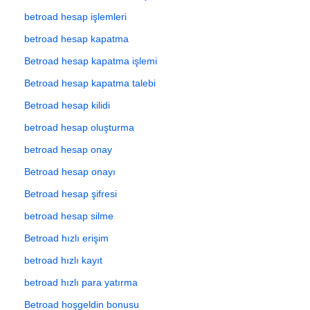
betroad hesap işlemleri
betroad hesap kapatma
Betroad hesap kapatma işlemi
Betroad hesap kapatma talebi
Betroad hesap kilidi
betroad hesap oluşturma
betroad hesap onay
Betroad hesap onayı
Betroad hesap şifresi
betroad hesap silme
Betroad hızlı erişim
betroad hızlı kayıt
betroad hızlı para yatırma
Betroad hoşgeldin bonusu