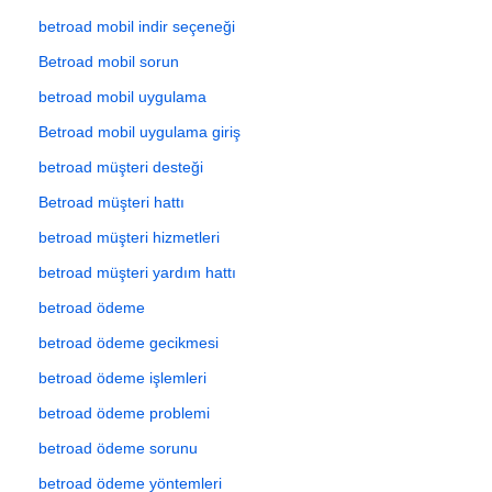
betroad mobil indir seçeneği
Betroad mobil sorun
betroad mobil uygulama
Betroad mobil uygulama giriş
betroad müşteri desteği
Betroad müşteri hattı
betroad müşteri hizmetleri
betroad müşteri yardım hattı
betroad ödeme
betroad ödeme gecikmesi
betroad ödeme işlemleri
betroad ödeme problemi
betroad ödeme sorunu
betroad ödeme yöntemleri