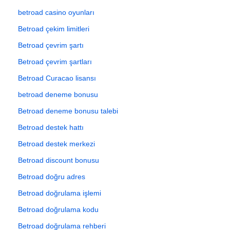
betroad casino oyunları
Betroad çekim limitleri
Betroad çevrim şartı
Betroad çevrim şartları
Betroad Curacao lisansı
betroad deneme bonusu
Betroad deneme bonusu talebi
Betroad destek hattı
Betroad destek merkezi
Betroad discount bonusu
Betroad doğru adres
Betroad doğrulama işlemi
Betroad doğrulama kodu
Betroad doğrulama rehberi