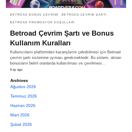
BETROAD BONUS ÇEVRIMI
BETROAD ÇEVRIM ŞARTI
BETROAD PROMOSYON KOŞULLARI
Betroad Çevrim Şartı ve Bonus
Kullanım Kuralları
Kullanıcıların platformdan kazançlarını çekebilmesi için Betroad
çevrim şartı sistemine uyması gerekmektedir. Bu sistem, alınan
bonusların belirli oranlarda kullanılması ve çevrilmesi…
9 ay ago
Archives
Ağustos 2026
Temmuz 2026
Haziran 2026
Mart 2026
Şubat 2026