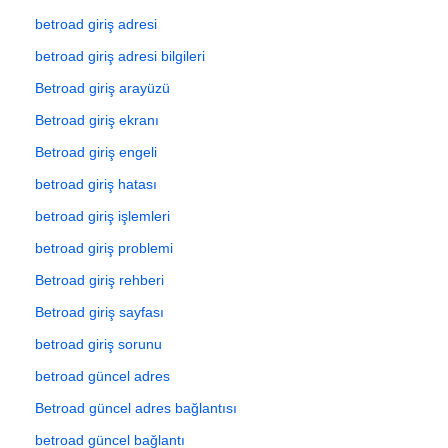
betroad giriş adresi
betroad giriş adresi bilgileri
Betroad giriş arayüzü
Betroad giriş ekranı
Betroad giriş engeli
betroad giriş hatası
betroad giriş işlemleri
betroad giriş problemi
Betroad giriş rehberi
Betroad giriş sayfası
betroad giriş sorunu
betroad güncel adres
Betroad güncel adres bağlantısı
betroad güncel bağlantı