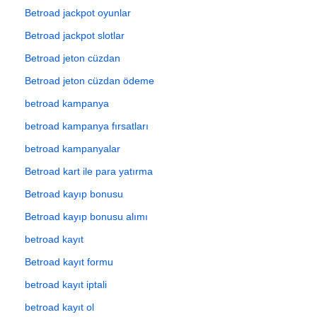
Betroad jackpot oyunlar
Betroad jackpot slotlar
Betroad jeton cüzdan
Betroad jeton cüzdan ödeme
betroad kampanya
betroad kampanya fırsatları
betroad kampanyalar
Betroad kart ile para yatırma
Betroad kayıp bonusu
Betroad kayıp bonusu alımı
betroad kayıt
Betroad kayıt formu
betroad kayıt iptali
betroad kayıt ol