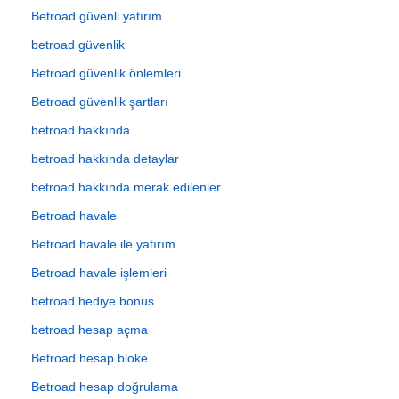
Betroad güvenli yatırım
betroad güvenlik
Betroad güvenlik önlemleri
Betroad güvenlik şartları
betroad hakkında
betroad hakkında detaylar
betroad hakkında merak edilenler
Betroad havale
Betroad havale ile yatırım
Betroad havale işlemleri
betroad hediye bonus
betroad hesap açma
Betroad hesap bloke
Betroad hesap doğrulama