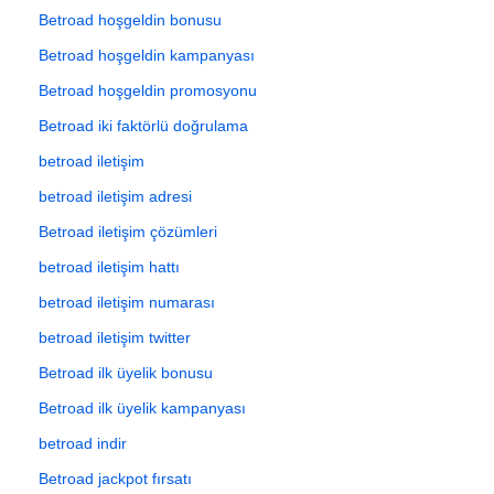
Betroad hoşgeldin bonusu
Betroad hoşgeldin kampanyası
Betroad hoşgeldin promosyonu
Betroad iki faktörlü doğrulama
betroad iletişim
betroad iletişim adresi
Betroad iletişim çözümleri
betroad iletişim hattı
betroad iletişim numarası
betroad iletişim twitter
Betroad ilk üyelik bonusu
Betroad ilk üyelik kampanyası
betroad indir
Betroad jackpot fırsatı