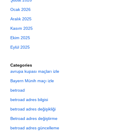
Ocak 2026
Aralık 2025
Kasım 2025
Ekim 2025
Eylül 2025
Categories
avrupa kupası maçları izle
Bayern Münih maçı izle
betroad
betroad adres bilgisi
betroad adres değişikliği
Betroad adres değiştirme
betroad adres güncelleme