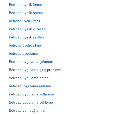
Betroad üyelik formu
Betroad üyelik hatası
betroad üyelik iptali
Betroad üyelik kuralları
Betroad üyelik şartları
betroad üyelik silme
betroad uygulama
Betroad uygulama çökmesi
Betroad uygulama giriş problemi
Betroad uygulama hatası
betroad uygulama indirme
Betroad uygulama kullanımı
Betroad uygulama yükleme
Betroad vpn bağlantısı