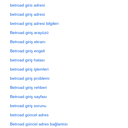
betroad giris adresi
betroad giriş adresi
betroad giriş adresi bilgileri
Betroad giriş arayüzü
Betroad giriş ekranı
Betroad giriş engeli
betroad giriş hatası
betroad giriş işlemleri
betroad giriş problemi
Betroad giriş rehberi
Betroad giriş sayfası
betroad giriş sorunu
betroad güncel adres
Betroad güncel adres bağlantısı