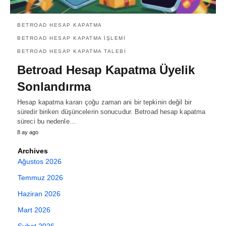
BETROAD HESAP KAPATMA
BETROAD HESAP KAPATMA IŞLEMI
BETROAD HESAP KAPATMA TALEBI
Betroad Hesap Kapatma Üyelik
Sonlandırma
Hesap kapatma kararı çoğu zaman ani bir tepkinin değil bir
süredir biriken düşüncelerin sonucudur. Betroad hesap kapatma
süreci bu nedenle…
8 ay ago
Archives
Ağustos 2026
Temmuz 2026
Haziran 2026
Mart 2026
Şubat 2026