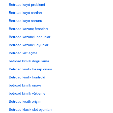
Betroad kayıt problemi
Betroad kayıt şartları
Betroad kayıt sorunu
Betroad kazanç fırsatları
Betroad kazançlı bonuslar
Betroad kazançlı oyunlar
Betroad kilit açma
betroad kimlik doğrulama
Betroad kimlik hesap onayı
Betroad kimlik kontrolü
betroad kimlik onayı
betroad kimlik yükleme
Betroad kısıtlı erişim
Betroad klasik slot oyunları