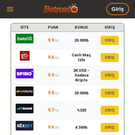
Giriş
SITE
PUAN
BONUS
GIRIŞ
9.9
20.000₺
GİRİŞ
/10
Canlı Maç
9.6
GİRİŞ
/10
İzle
2K USD -
9.9
Sadece
GİRİŞ
/10
Kripto
9.8
20.000₺
GİRİŞ
/10
9.7
%325
GİRİŞ
/10
9.4
4.500₺
GİRİŞ
/10