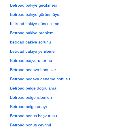
Betroad bakiye gecikmesi
Betroad bakiye görünmüyor
betroad bakiye güncelleme
Betroad bakiye problemi
betroad bakiye sorunu
betroad bakiye yenileme
Betroad başvuru formu
Betroad bedava bonuslar
Betroad bedava deneme bonusu
Betroad belge doğrulama
Betroad belge işlemleri
Betroad belge onayı
Betroad bonus başvurusu
Betroad bonus çevrimi