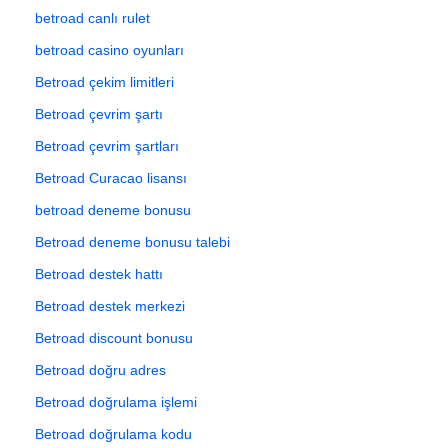
betroad canlı rulet
betroad casino oyunları
Betroad çekim limitleri
Betroad çevrim şartı
Betroad çevrim şartları
Betroad Curacao lisansı
betroad deneme bonusu
Betroad deneme bonusu talebi
Betroad destek hattı
Betroad destek merkezi
Betroad discount bonusu
Betroad doğru adres
Betroad doğrulama işlemi
Betroad doğrulama kodu