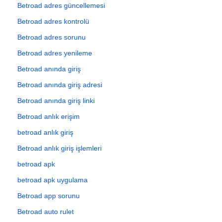
Betroad adres güncellemesi
Betroad adres kontrolü
Betroad adres sorunu
Betroad adres yenileme
Betroad anında giriş
Betroad anında giriş adresi
Betroad anında giriş linki
Betroad anlık erişim
betroad anlık giriş
Betroad anlık giriş işlemleri
betroad apk
betroad apk uygulama
Betroad app sorunu
Betroad auto rulet