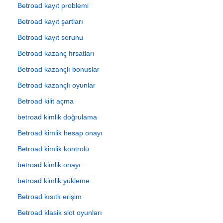
Betroad kayıt problemi
Betroad kayıt şartları
Betroad kayıt sorunu
Betroad kazanç fırsatları
Betroad kazançlı bonuslar
Betroad kazançlı oyunlar
Betroad kilit açma
betroad kimlik doğrulama
Betroad kimlik hesap onayı
Betroad kimlik kontrolü
betroad kimlik onayı
betroad kimlik yükleme
Betroad kısıtlı erişim
Betroad klasik slot oyunları