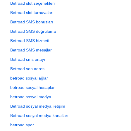
Betroad slot seçenekleri
Betroad slot turnuvaları
Betroad SMS bonusları
Betroad SMS doğrulama
Betroad SMS hizmeti
Betroad SMS mesajlar
Betroad sms onayı
Betroad son adres
betroad sosyal ağlar
betroad sosyal hesaplar
betroad sosyal medya
Betroad sosyal medya iletişim
Betroad sosyal medya kanalları
betroad spor