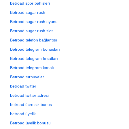
betroad spor bahisleri
Betroad sugar rush
Betroad sugar rush oyunu
Betroad sugar rush slot
Betroad telefon bağlantısı
Betroad telegram bonusları
Betroad telegram fırsatları
Betroad telegram kanalı
Betroad turnuvalar
betroad twitter
betroad twitter adresi
betroad ücretsiz bonus
betroad üyelik
Betroad üyelik bonusu