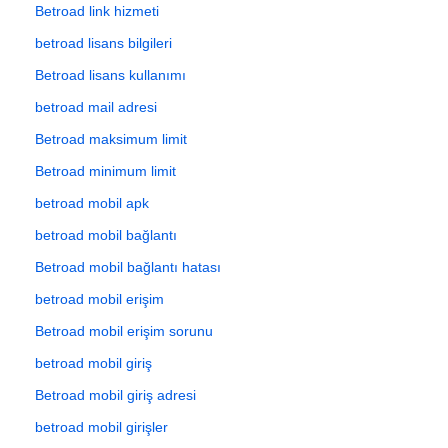
Betroad link hizmeti
betroad lisans bilgileri
Betroad lisans kullanımı
betroad mail adresi
Betroad maksimum limit
Betroad minimum limit
betroad mobil apk
betroad mobil bağlantı
Betroad mobil bağlantı hatası
betroad mobil erişim
Betroad mobil erişim sorunu
betroad mobil giriş
Betroad mobil giriş adresi
betroad mobil girişler