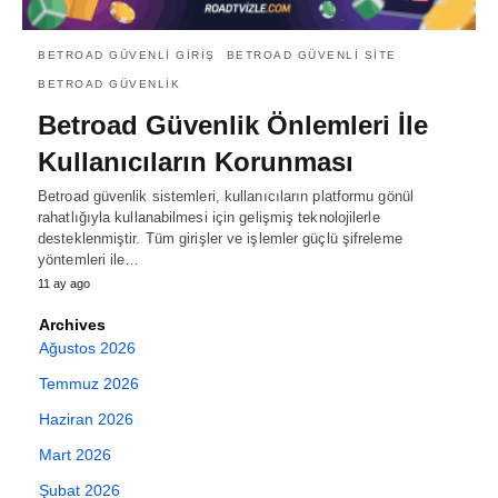
BETROAD GÜVENLI GIRIŞ
BETROAD GÜVENLI SITE
BETROAD GÜVENLIK
Betroad Güvenlik Önlemleri İle
Kullanıcıların Korunması
Betroad güvenlik sistemleri, kullanıcıların platformu gönül
rahatlığıyla kullanabilmesi için gelişmiş teknolojilerle
desteklenmiştir. Tüm girişler ve işlemler güçlü şifreleme
yöntemleri ile…
11 ay ago
Archives
Ağustos 2026
Temmuz 2026
Haziran 2026
Mart 2026
Şubat 2026