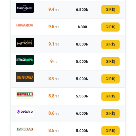
9.4
6.500₺
GİRİŞ
/10
9.5
%300
GİRİŞ
/10
9.1
8.000₺
GİRİŞ
/10
9
5.000₺
GİRİŞ
/10
8.9
5.000₺
GİRİŞ
/10
8.8
5.550₺
GİRİŞ
/10
8.6
6.000₺
GİRİŞ
/10
8.5
5.000₺
GİRİŞ
/10