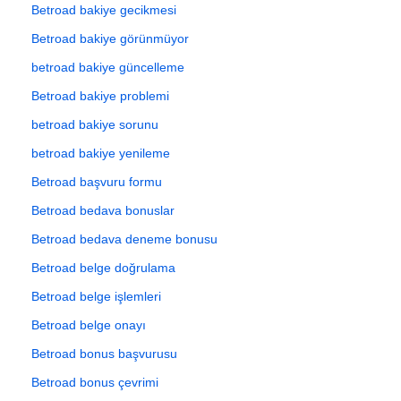
Betroad bakiye gecikmesi
Betroad bakiye görünmüyor
betroad bakiye güncelleme
Betroad bakiye problemi
betroad bakiye sorunu
betroad bakiye yenileme
Betroad başvuru formu
Betroad bedava bonuslar
Betroad bedava deneme bonusu
Betroad belge doğrulama
Betroad belge işlemleri
Betroad belge onayı
Betroad bonus başvurusu
Betroad bonus çevrimi