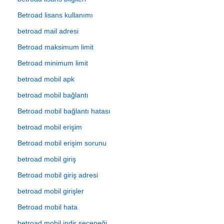
Betroad lisans kullanımı
betroad mail adresi
Betroad maksimum limit
Betroad minimum limit
betroad mobil apk
betroad mobil bağlantı
Betroad mobil bağlantı hatası
betroad mobil erişim
Betroad mobil erişim sorunu
betroad mobil giriş
Betroad mobil giriş adresi
betroad mobil girişler
Betroad mobil hata
betroad mobil indir seçeneği