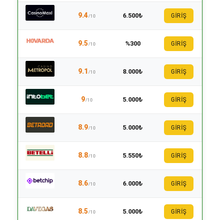
9.4
6.500₺
GİRİŞ
/10
9.5
%300
GİRİŞ
/10
9.1
8.000₺
GİRİŞ
/10
9
5.000₺
GİRİŞ
/10
8.9
5.000₺
GİRİŞ
/10
8.8
5.550₺
GİRİŞ
/10
8.6
6.000₺
GİRİŞ
/10
8.5
5.000₺
GİRİŞ
/10