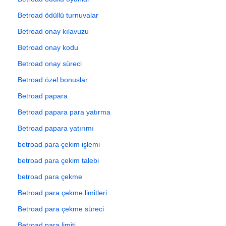
Betroad ödüllü turnuvalar
Betroad onay kılavuzu
Betroad onay kodu
Betroad onay süreci
Betroad özel bonuslar
Betroad papara
Betroad papara para yatırma
Betroad papara yatırımı
betroad para çekim işlemi
betroad para çekim talebi
betroad para çekme
Betroad para çekme limitleri
Betroad para çekme süreci
Betroad para limiti