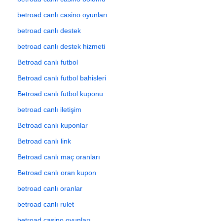
betroad canlı casino oyunları
betroad canlı destek
betroad canlı destek hizmeti
Betroad canlı futbol
Betroad canlı futbol bahisleri
Betroad canlı futbol kuponu
betroad canlı iletişim
Betroad canlı kuponlar
Betroad canlı link
Betroad canlı maç oranları
Betroad canlı oran kupon
betroad canlı oranlar
betroad canlı rulet
betroad casino oyunları