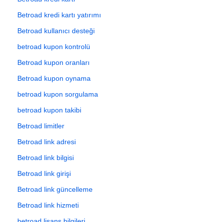
Betroad kredi kartı yatırımı
Betroad kullanıcı desteği
betroad kupon kontrolü
Betroad kupon oranları
Betroad kupon oynama
betroad kupon sorgulama
betroad kupon takibi
Betroad limitler
Betroad link adresi
Betroad link bilgisi
Betroad link girişi
Betroad link güncelleme
Betroad link hizmeti
betroad lisans bilgileri