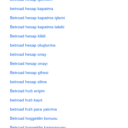
betroad hesap kapatma
Betroad hesap kapatma işlemi
Betroad hesap kapatma talebi
Betroad hesap kilidi
betroad hesap oluşturma
betroad hesap onay
Betroad hesap onayı
Betroad hesap şifresi
betroad hesap silme
Betroad hızlı erişim
betroad hızlı kayıt
betroad hızlı para yatırma
Betroad hoşgeldin bonusu
Betroad hoşgeldin kampanyası