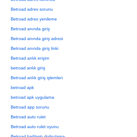
Betroad adres sorunu
Betroad adres yenileme
Betroad anında giriş
Betroad anında giriş adresi
Betroad anında giriş linki
Betroad anlık erişim
betroad anlık giriş
Betroad anlık giriş işlemleri
betroad apk
betroad apk uygulama
Betroad app sorunu
Betroad auto rulet
Betroad auto rulet oyunu
Betroad bağlantı doğrulama