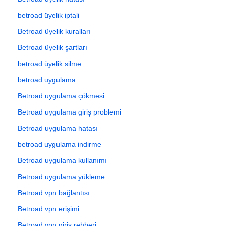
betroad üyelik iptali
Betroad üyelik kuralları
Betroad üyelik şartları
betroad üyelik silme
betroad uygulama
Betroad uygulama çökmesi
Betroad uygulama giriş problemi
Betroad uygulama hatası
betroad uygulama indirme
Betroad uygulama kullanımı
Betroad uygulama yükleme
Betroad vpn bağlantısı
Betroad vpn erişimi
Betroad vpn giriş rehberi