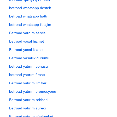
betroad whatsapp destek
betroad whatsapp hattı
betroad whatsapp iletişim
Betroad yardım servisi
Betroad yasal hizmet
Betroad yasal lisansı
Betroad yasallık durumu
betroad yatırım bonusu
betroad yatırım fırsatı
Betroad yatırım limitleri
betroad yatırım promosyonu
Betroad yatırım rehberi
Betroad yatırım süreci
Betroad yatırım yöntemleri