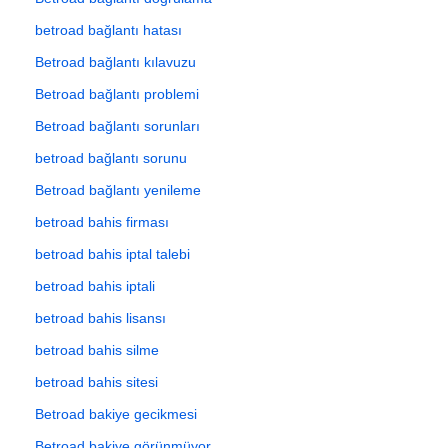
betroad bağlantı hatası
Betroad bağlantı kılavuzu
Betroad bağlantı problemi
Betroad bağlantı sorunları
betroad bağlantı sorunu
Betroad bağlantı yenileme
betroad bahis firması
betroad bahis iptal talebi
betroad bahis iptali
betroad bahis lisansı
betroad bahis silme
betroad bahis sitesi
Betroad bakiye gecikmesi
Betroad bakiye görünmüyor