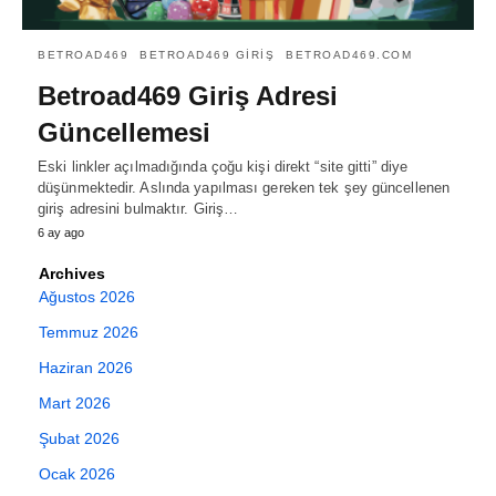
BETROAD469
BETROAD469 GIRIŞ
BETROAD469.COM
Betroad469 Giriş Adresi
Güncellemesi
Eski linkler açılmadığında çoğu kişi direkt “site gitti” diye
düşünmektedir. Aslında yapılması gereken tek şey güncellenen
giriş adresini bulmaktır. Giriş…
6 ay ago
Archives
Ağustos 2026
Temmuz 2026
Haziran 2026
Mart 2026
Şubat 2026
Ocak 2026