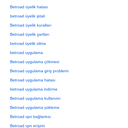
Betroad üyelik hatası
betroad üyelik iptali
Betroad üyelik kuralları
Betroad üyelik şartları
betroad üyelik silme
betroad uygulama
Betroad uygulama çökmesi
Betroad uygulama giriş problemi
Betroad uygulama hatası
betroad uygulama indirme
Betroad uygulama kullanımı
Betroad uygulama yükleme
Betroad vpn bağlantısı
Betroad vpn erişimi