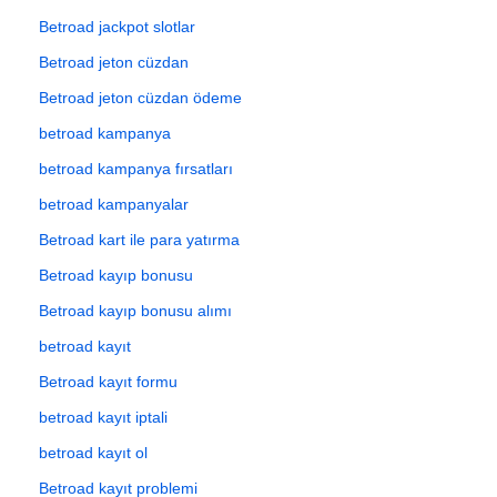
Betroad jackpot slotlar
Betroad jeton cüzdan
Betroad jeton cüzdan ödeme
betroad kampanya
betroad kampanya fırsatları
betroad kampanyalar
Betroad kart ile para yatırma
Betroad kayıp bonusu
Betroad kayıp bonusu alımı
betroad kayıt
Betroad kayıt formu
betroad kayıt iptali
betroad kayıt ol
Betroad kayıt problemi