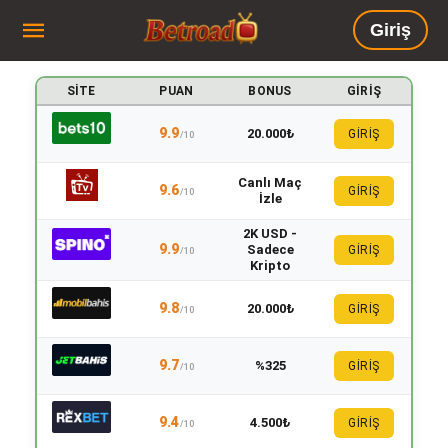
Giriş
SITE
PUAN
BONUS
GIRIŞ
9.9
20.000₺
GİRİŞ
/10
Canlı Maç
9.6
GİRİŞ
/10
İzle
2K USD -
9.9
Sadece
GİRİŞ
/10
Kripto
9.8
20.000₺
GİRİŞ
/10
9.7
%325
GİRİŞ
/10
9.4
4.500₺
GİRİŞ
/10