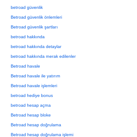
betroad güvenlik
Betroad güvenlik önlemleri
Betroad güvenlik şartları
betroad hakkında
betroad hakkında detaylar
betroad hakkında merak edilenler
Betroad havale
Betroad havale ile yatırım
Betroad havale işlemleri
betroad hediye bonus
betroad hesap açma
Betroad hesap bloke
Betroad hesap doğrulama
Betroad hesap doğrulama işlemi