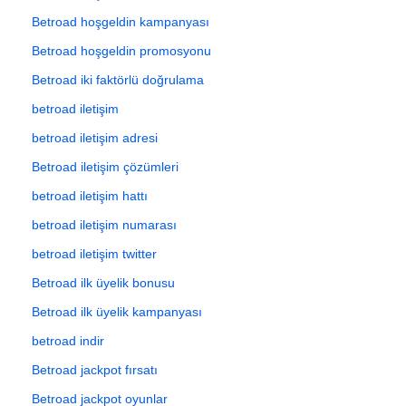
Betroad hoşgeldin kampanyası
Betroad hoşgeldin promosyonu
Betroad iki faktörlü doğrulama
betroad iletişim
betroad iletişim adresi
Betroad iletişim çözümleri
betroad iletişim hattı
betroad iletişim numarası
betroad iletişim twitter
Betroad ilk üyelik bonusu
Betroad ilk üyelik kampanyası
betroad indir
Betroad jackpot fırsatı
Betroad jackpot oyunlar