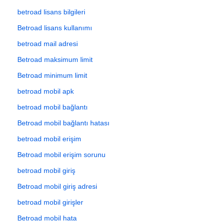
betroad lisans bilgileri
Betroad lisans kullanımı
betroad mail adresi
Betroad maksimum limit
Betroad minimum limit
betroad mobil apk
betroad mobil bağlantı
Betroad mobil bağlantı hatası
betroad mobil erişim
Betroad mobil erişim sorunu
betroad mobil giriş
Betroad mobil giriş adresi
betroad mobil girişler
Betroad mobil hata