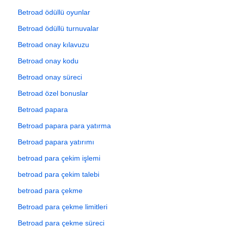
Betroad ödüllü oyunlar
Betroad ödüllü turnuvalar
Betroad onay kılavuzu
Betroad onay kodu
Betroad onay süreci
Betroad özel bonuslar
Betroad papara
Betroad papara para yatırma
Betroad papara yatırımı
betroad para çekim işlemi
betroad para çekim talebi
betroad para çekme
Betroad para çekme limitleri
Betroad para çekme süreci