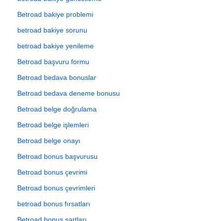
Betroad bakiye problemi
betroad bakiye sorunu
betroad bakiye yenileme
Betroad başvuru formu
Betroad bedava bonuslar
Betroad bedava deneme bonusu
Betroad belge doğrulama
Betroad belge işlemleri
Betroad belge onayı
Betroad bonus başvurusu
Betroad bonus çevrimi
Betroad bonus çevrimleri
betroad bonus fırsatları
Betroad bonus şartları