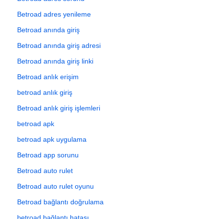
Betroad adres yenileme
Betroad anında giriş
Betroad anında giriş adresi
Betroad anında giriş linki
Betroad anlık erişim
betroad anlık giriş
Betroad anlık giriş işlemleri
betroad apk
betroad apk uygulama
Betroad app sorunu
Betroad auto rulet
Betroad auto rulet oyunu
Betroad bağlantı doğrulama
betroad bağlantı hatası