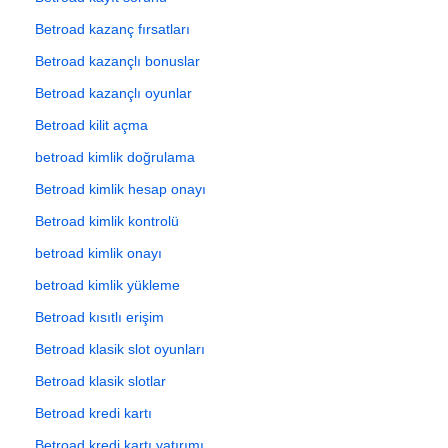
Betroad kazanç fırsatları
Betroad kazançlı bonuslar
Betroad kazançlı oyunlar
Betroad kilit açma
betroad kimlik doğrulama
Betroad kimlik hesap onayı
Betroad kimlik kontrolü
betroad kimlik onayı
betroad kimlik yükleme
Betroad kısıtlı erişim
Betroad klasik slot oyunları
Betroad klasik slotlar
Betroad kredi kartı
Betroad kredi kartı yatırımı