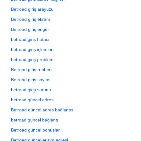
Betroad giriş arayüzü
Betroad giriş ekranı
Betroad giriş engeli
betroad giriş hatası
betroad giriş işlemleri
betroad giriş problemi
Betroad giriş rehberi
Betroad giriş sayfası
betroad giriş sorunu
betroad güncel adres
Betroad güncel adres bağlantısı
betroad güncel bağlantı
Betroad güncel bonuslar
Betroad güncel erişim adresi