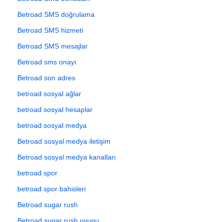
Betroad SMS doğrulama
Betroad SMS hizmeti
Betroad SMS mesajlar
Betroad sms onayı
Betroad son adres
betroad sosyal ağlar
betroad sosyal hesaplar
betroad sosyal medya
Betroad sosyal medya iletişim
Betroad sosyal medya kanalları
betroad spor
betroad spor bahisleri
Betroad sugar rush
Betroad sugar rush oyunu