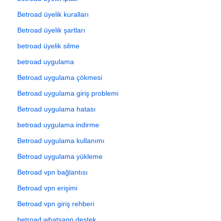
Betroad üyelik kuralları
Betroad üyelik şartları
betroad üyelik silme
betroad uygulama
Betroad uygulama çökmesi
Betroad uygulama giriş problemi
Betroad uygulama hatası
betroad uygulama indirme
Betroad uygulama kullanımı
Betroad uygulama yükleme
Betroad vpn bağlantısı
Betroad vpn erişimi
Betroad vpn giriş rehberi
betroad whatsapp destek