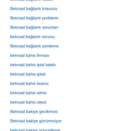
Betroad bağlantı kılavuzu
Betroad bağlantı problemi
Betroad bağlantı sorunları
betroad bağlantı sorunu
Betroad bağlantı yenileme
betroad bahis firması
betroad bahis iptal talebi
betroad bahis iptali
betroad bahis lisansı
betroad bahis silme
betroad bahis sitesi
Betroad bakiye gecikmesi
Betroad bakiye görünmüyor
betroad bakiye güncelleme