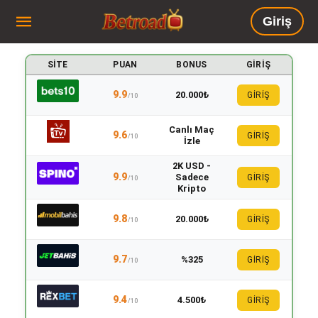
Giriş
SITE
PUAN
BONUS
GIRIŞ
9.9
20.000₺
GİRİŞ
/10
Canlı Maç
9.6
GİRİŞ
/10
İzle
2K USD -
9.9
Sadece
GİRİŞ
/10
Kripto
9.8
20.000₺
GİRİŞ
/10
9.7
%325
GİRİŞ
/10
9.4
4.500₺
GİRİŞ
/10