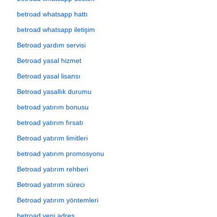
betroad whatsapp hattı
betroad whatsapp iletişim
Betroad yardım servisi
Betroad yasal hizmet
Betroad yasal lisansı
Betroad yasallık durumu
betroad yatırım bonusu
betroad yatırım fırsatı
Betroad yatırım limitleri
betroad yatırım promosyonu
Betroad yatırım rehberi
Betroad yatırım süreci
Betroad yatırım yöntemleri
betroad yeni adres