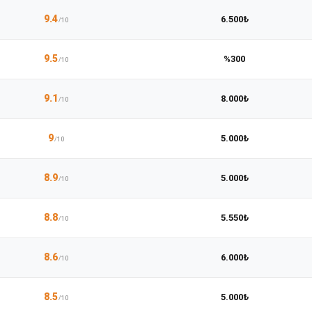
9.4
6.500₺
/10
9.5
%300
/10
9.1
8.000₺
/10
9
5.000₺
/10
8.9
5.000₺
/10
8.8
5.550₺
/10
8.6
6.000₺
/10
8.5
5.000₺
/10