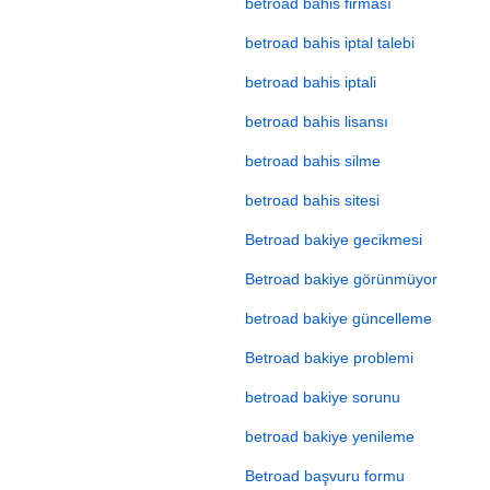
betroad bahis firması
betroad bahis iptal talebi
betroad bahis iptali
betroad bahis lisansı
betroad bahis silme
betroad bahis sitesi
Betroad bakiye gecikmesi
Betroad bakiye görünmüyor
betroad bakiye güncelleme
Betroad bakiye problemi
betroad bakiye sorunu
betroad bakiye yenileme
Betroad başvuru formu