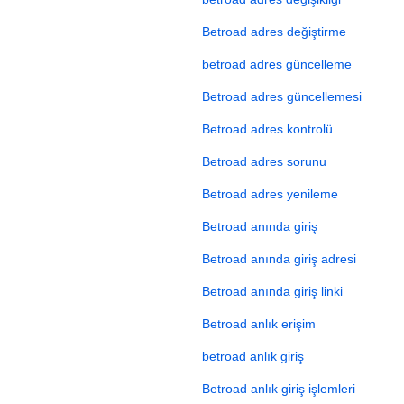
Betroad adres değiştirme
betroad adres güncelleme
Betroad adres güncellemesi
Betroad adres kontrolü
Betroad adres sorunu
Betroad adres yenileme
Betroad anında giriş
Betroad anında giriş adresi
Betroad anında giriş linki
Betroad anlık erişim
betroad anlık giriş
Betroad anlık giriş işlemleri