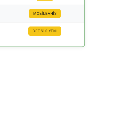
MOBILBAHIS
BETS10 YENI