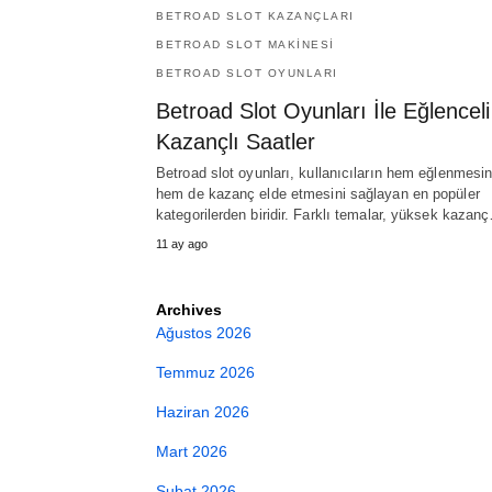
BETROAD SLOT KAZANÇLARI
BETROAD SLOT MAKINESI
BETROAD SLOT OYUNLARI
Betroad Slot Oyunları İle Eğlencel
Kazançlı Saatler
Betroad slot oyunları, kullanıcıların hem eğlenmesin
hem de kazanç elde etmesini sağlayan en popüler
kategorilerden biridir. Farklı temalar, yüksek kazan
11 ay ago
Archives
Ağustos 2026
Temmuz 2026
Haziran 2026
Mart 2026
Şubat 2026