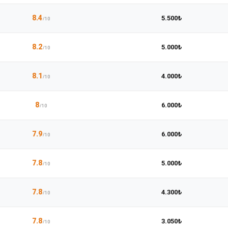
8.4
5.500₺
/10
8.2
5.000₺
/10
8.1
4.000₺
/10
8
6.000₺
/10
7.9
6.000₺
/10
7.8
5.000₺
/10
7.8
4.300₺
/10
7.8
3.050₺
/10