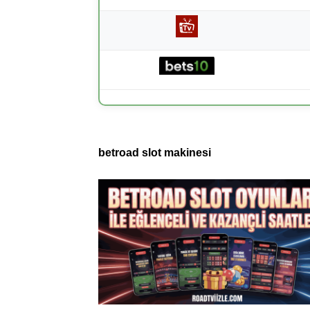
betroad slot makinesi