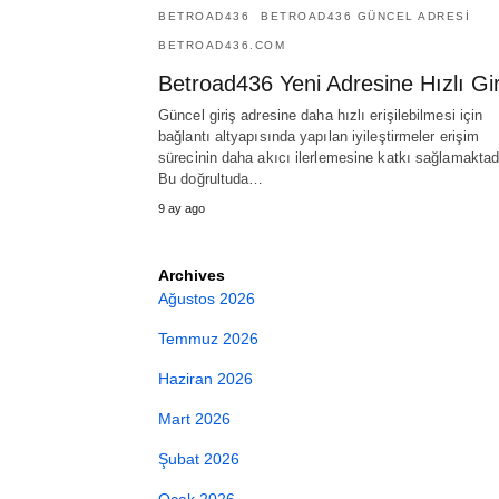
BETROAD436
BETROAD436 GÜNCEL ADRESI
BETROAD436.COM
Betroad436 Yeni Adresine Hızlı Gir
Güncel giriş adresine daha hızlı erişilebilmesi için
bağlantı altyapısında yapılan iyileştirmeler erişim
sürecinin daha akıcı ilerlemesine katkı sağlamaktadı
Bu doğrultuda…
9 ay ago
Archives
Ağustos 2026
Temmuz 2026
Haziran 2026
Mart 2026
Şubat 2026