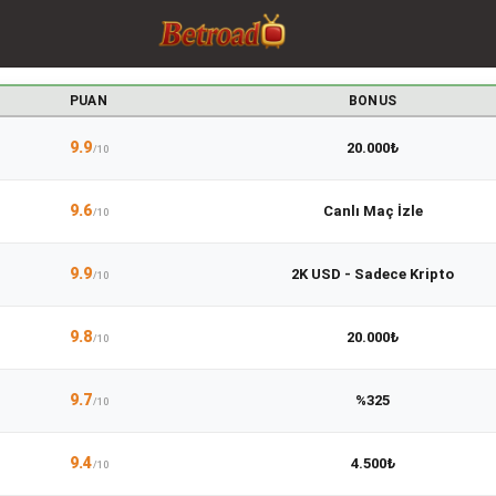
PUAN
BONUS
9.9
20.000₺
/10
9.6
Canlı Maç İzle
/10
9.9
2K USD - Sadece Kripto
/10
9.8
20.000₺
/10
9.7
%325
/10
9.4
4.500₺
/10