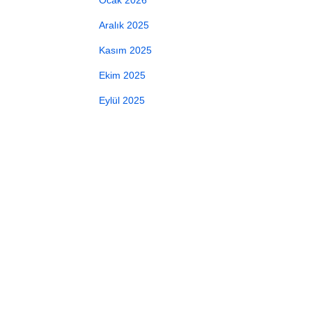
Ocak 2026
Aralık 2025
Kasım 2025
Ekim 2025
Eylül 2025