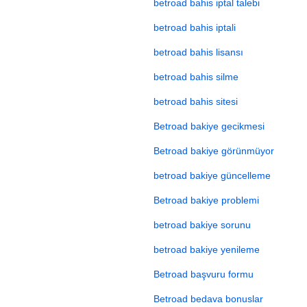
betroad bahis iptal talebi
betroad bahis iptali
betroad bahis lisansı
betroad bahis silme
betroad bahis sitesi
Betroad bakiye gecikmesi
Betroad bakiye görünmüyor
betroad bakiye güncelleme
Betroad bakiye problemi
betroad bakiye sorunu
betroad bakiye yenileme
Betroad başvuru formu
Betroad bedava bonuslar