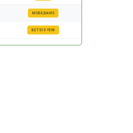
MOBILBAHIS
BETS10 YENI