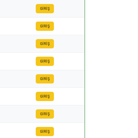
GİRİŞ
GİRİŞ
GİRİŞ
GİRİŞ
GİRİŞ
GİRİŞ
GİRİŞ
GİRİŞ