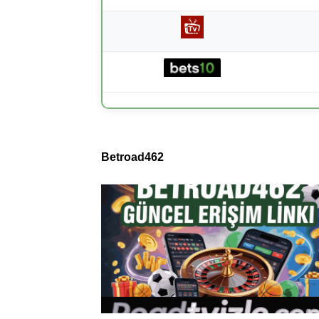
Betroad462