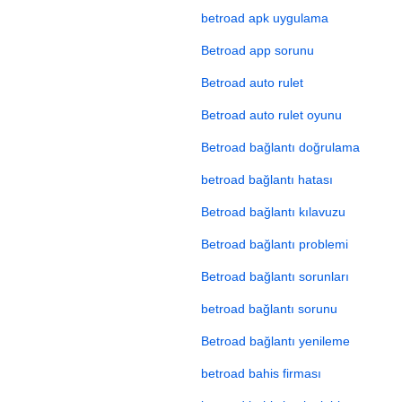
betroad apk uygulama
Betroad app sorunu
Betroad auto rulet
Betroad auto rulet oyunu
Betroad bağlantı doğrulama
betroad bağlantı hatası
Betroad bağlantı kılavuzu
Betroad bağlantı problemi
Betroad bağlantı sorunları
betroad bağlantı sorunu
Betroad bağlantı yenileme
betroad bahis firması