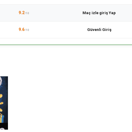
9.2
Maç izle giriş Yap
/10
9.6
Güvenli Giriş
/10