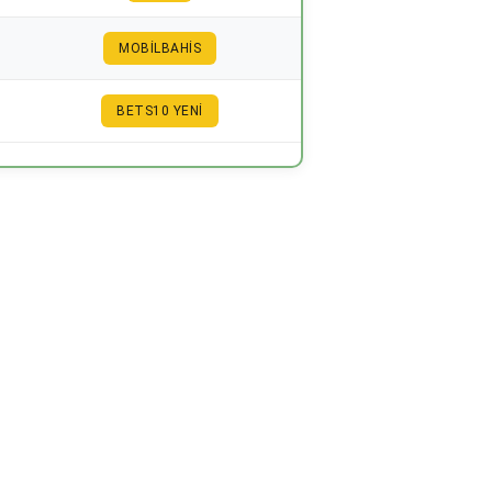
MOBILBAHIS
BETS10 YENI