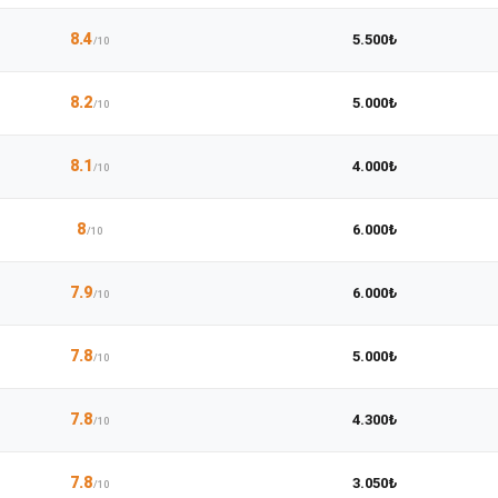
8.4
5.500₺
/10
8.2
5.000₺
/10
8.1
4.000₺
/10
8
6.000₺
/10
7.9
6.000₺
/10
7.8
5.000₺
/10
7.8
4.300₺
/10
7.8
3.050₺
/10