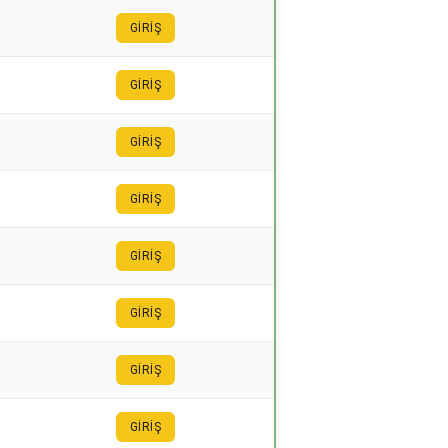
GİRİŞ
GİRİŞ
GİRİŞ
GİRİŞ
GİRİŞ
GİRİŞ
GİRİŞ
GİRİŞ