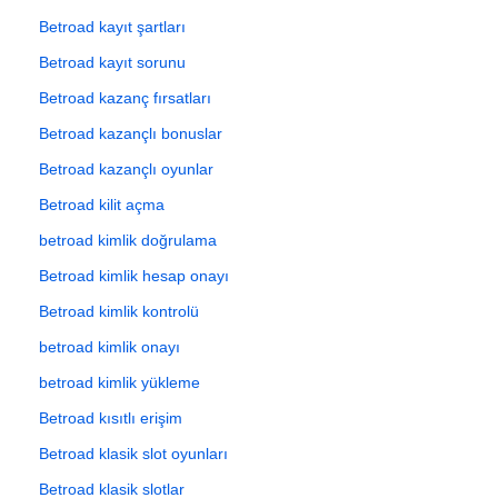
Betroad kayıt şartları
Betroad kayıt sorunu
Betroad kazanç fırsatları
Betroad kazançlı bonuslar
Betroad kazançlı oyunlar
Betroad kilit açma
betroad kimlik doğrulama
Betroad kimlik hesap onayı
Betroad kimlik kontrolü
betroad kimlik onayı
betroad kimlik yükleme
Betroad kısıtlı erişim
Betroad klasik slot oyunları
Betroad klasik slotlar