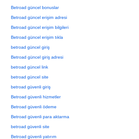
Betroad güncel bonuslar
Betroad güncel erişim adresi
Betroad güncel erişim bilgileri
Betroad güncel erişim tıkla
betroad güncel giriş
Betroad güncel giriş adresi
betroad güncel link
betroad güncel site
betroad güvenli giriş
Betroad güvenli hizmetler
Betroad güvenli ödeme
Betroad güvenli para aktarma
betroad güvenli site
Betroad güvenli yatırım