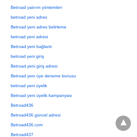
Betroad yatırım yöntemleri
betroad yeni adres
Betroad yeni adres belirleme
betroad yeni adresi
Betroad yeni bağlantı
betroad yeni giriş
Betroad yeni giriş adresi
Betroad yeni üye deneme bonusu
betroad yeni üyelik
Betroad yeni üyelik kampanyası
Betroad436
Betroad436 güncel adresi
Betroad436.com
Betroad437