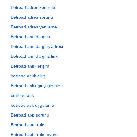
Betroad adres kontrolü
Betroad adres sorunu
Betroad adres yenileme
Betroad anında giriş
Betroad anında giriş adresi
Betroad anında giriş linki
Betroad anlık erişim
betroad anlık giriş
Betroad anlık giriş işlemleri
betroad apk
betroad apk uygulama
Betroad app sorunu
Betroad auto rulet
Betroad auto rulet oyunu