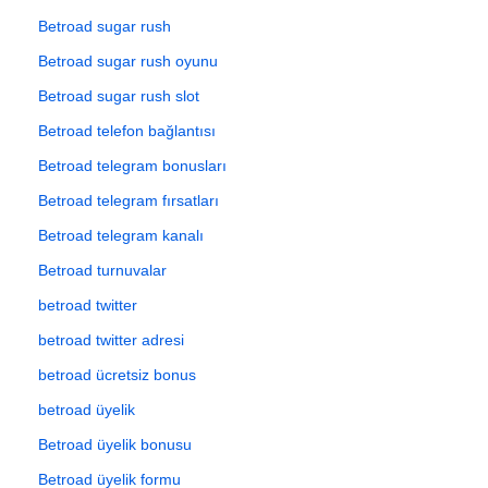
Betroad sugar rush
Betroad sugar rush oyunu
Betroad sugar rush slot
Betroad telefon bağlantısı
Betroad telegram bonusları
Betroad telegram fırsatları
Betroad telegram kanalı
Betroad turnuvalar
betroad twitter
betroad twitter adresi
betroad ücretsiz bonus
betroad üyelik
Betroad üyelik bonusu
Betroad üyelik formu