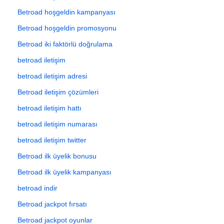
Betroad hoşgeldin kampanyası
Betroad hoşgeldin promosyonu
Betroad iki faktörlü doğrulama
betroad iletişim
betroad iletişim adresi
Betroad iletişim çözümleri
betroad iletişim hattı
betroad iletişim numarası
betroad iletişim twitter
Betroad ilk üyelik bonusu
Betroad ilk üyelik kampanyası
betroad indir
Betroad jackpot fırsatı
Betroad jackpot oyunlar