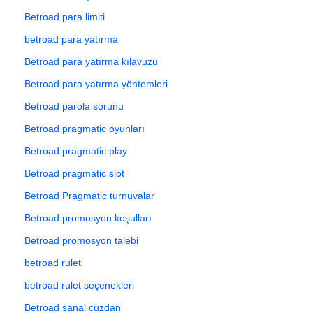
Betroad para limiti
betroad para yatırma
Betroad para yatırma kılavuzu
Betroad para yatırma yöntemleri
Betroad parola sorunu
Betroad pragmatic oyunları
Betroad pragmatic play
Betroad pragmatic slot
Betroad Pragmatic turnuvalar
Betroad promosyon koşulları
Betroad promosyon talebi
betroad rulet
betroad rulet seçenekleri
Betroad sanal cüzdan