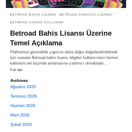
BETROAD BAHIS LISANSI
BETROAD CURACAO LISANSI
BETROAD LISANS KULLANIMI
Betroad Bahis Lisansı Üzerine
Temel Açıklama
Platformun güvenilirlik yapısını daha doğru değerlendirebilmek
için sunulan Betroad bahis lisansı bilgileri kullanıcıların hizmet
kalitesini net biçimde anlamasına yardımcı olmaktadır.…
9 ay ago
Archives
Ağustos 2026
Temmuz 2026
Haziran 2026
Mart 2026
Şubat 2026