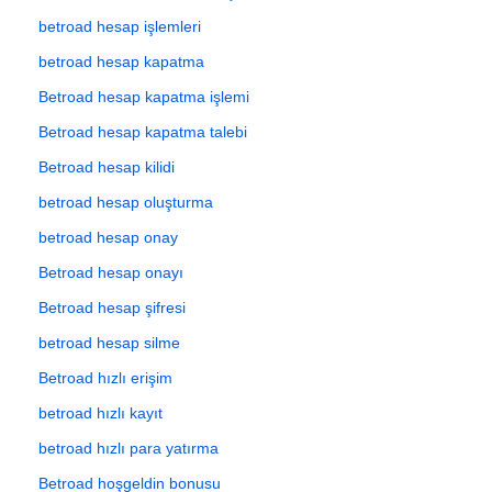
betroad hesap işlemleri
betroad hesap kapatma
Betroad hesap kapatma işlemi
Betroad hesap kapatma talebi
Betroad hesap kilidi
betroad hesap oluşturma
betroad hesap onay
Betroad hesap onayı
Betroad hesap şifresi
betroad hesap silme
Betroad hızlı erişim
betroad hızlı kayıt
betroad hızlı para yatırma
Betroad hoşgeldin bonusu