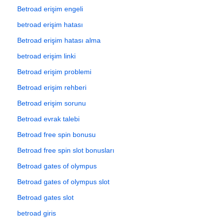
Betroad erişim engeli
betroad erişim hatası
Betroad erişim hatası alma
betroad erişim linki
Betroad erişim problemi
Betroad erişim rehberi
Betroad erişim sorunu
Betroad evrak talebi
Betroad free spin bonusu
Betroad free spin slot bonusları
Betroad gates of olympus
Betroad gates of olympus slot
Betroad gates slot
betroad giris