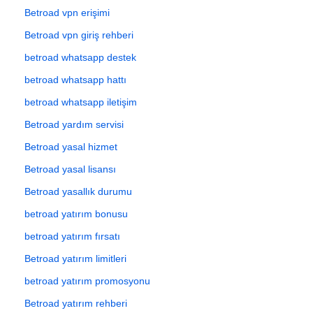
Betroad vpn erişimi
Betroad vpn giriş rehberi
betroad whatsapp destek
betroad whatsapp hattı
betroad whatsapp iletişim
Betroad yardım servisi
Betroad yasal hizmet
Betroad yasal lisansı
Betroad yasallık durumu
betroad yatırım bonusu
betroad yatırım fırsatı
Betroad yatırım limitleri
betroad yatırım promosyonu
Betroad yatırım rehberi