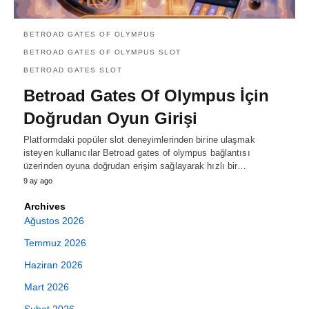
BETROAD GATES OF OLYMPUS
BETROAD GATES OF OLYMPUS SLOT
BETROAD GATES SLOT
Betroad Gates Of Olympus İçin
Doğrudan Oyun Girişi
Platformdaki popüler slot deneyimlerinden birine ulaşmak
isteyen kullanıcılar Betroad gates of olympus bağlantısı
üzerinden oyuna doğrudan erişim sağlayarak hızlı bir…
9 ay ago
Archives
Ağustos 2026
Temmuz 2026
Haziran 2026
Mart 2026
Şubat 2026