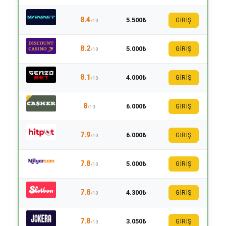
8.4
5.500₺
GİRİŞ
/10
8.2
5.000₺
GİRİŞ
/10
8.1
4.000₺
GİRİŞ
/10
8
6.000₺
GİRİŞ
/10
7.9
6.000₺
GİRİŞ
/10
7.8
5.000₺
GİRİŞ
/10
7.8
4.300₺
GİRİŞ
/10
7.8
3.050₺
GİRİŞ
/10