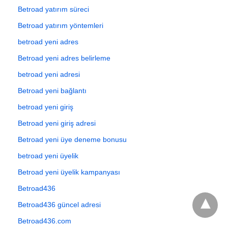
Betroad yatırım süreci
Betroad yatırım yöntemleri
betroad yeni adres
Betroad yeni adres belirleme
betroad yeni adresi
Betroad yeni bağlantı
betroad yeni giriş
Betroad yeni giriş adresi
Betroad yeni üye deneme bonusu
betroad yeni üyelik
Betroad yeni üyelik kampanyası
Betroad436
Betroad436 güncel adresi
Betroad436.com