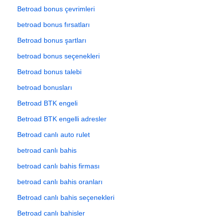
Betroad bonus çevrimleri
betroad bonus fırsatları
Betroad bonus şartları
betroad bonus seçenekleri
Betroad bonus talebi
betroad bonusları
Betroad BTK engeli
Betroad BTK engelli adresler
Betroad canlı auto rulet
betroad canlı bahis
betroad canlı bahis firması
betroad canlı bahis oranları
Betroad canlı bahis seçenekleri
Betroad canlı bahisler