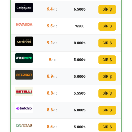
9.4
6.500₺
GİRİŞ
/10
9.5
%300
GİRİŞ
/10
9.1
8.000₺
GİRİŞ
/10
9
5.000₺
GİRİŞ
/10
8.9
5.000₺
GİRİŞ
/10
8.8
5.550₺
GİRİŞ
/10
8.6
6.000₺
GİRİŞ
/10
8.5
5.000₺
GİRİŞ
/10