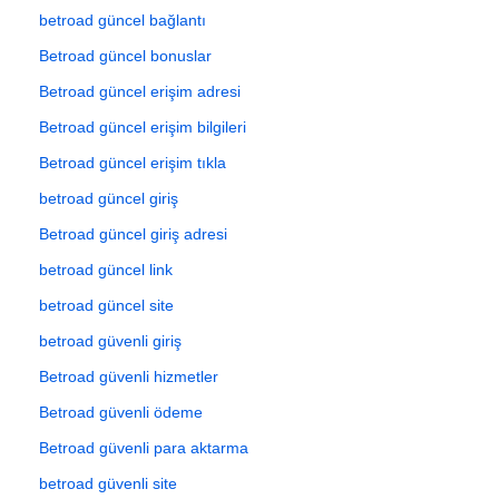
betroad güncel bağlantı
Betroad güncel bonuslar
Betroad güncel erişim adresi
Betroad güncel erişim bilgileri
Betroad güncel erişim tıkla
betroad güncel giriş
Betroad güncel giriş adresi
betroad güncel link
betroad güncel site
betroad güvenli giriş
Betroad güvenli hizmetler
Betroad güvenli ödeme
Betroad güvenli para aktarma
betroad güvenli site