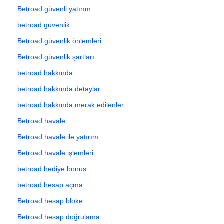
Betroad güvenli yatırım
betroad güvenlik
Betroad güvenlik önlemleri
Betroad güvenlik şartları
betroad hakkında
betroad hakkında detaylar
betroad hakkında merak edilenler
Betroad havale
Betroad havale ile yatırım
Betroad havale işlemleri
betroad hediye bonus
betroad hesap açma
Betroad hesap bloke
Betroad hesap doğrulama