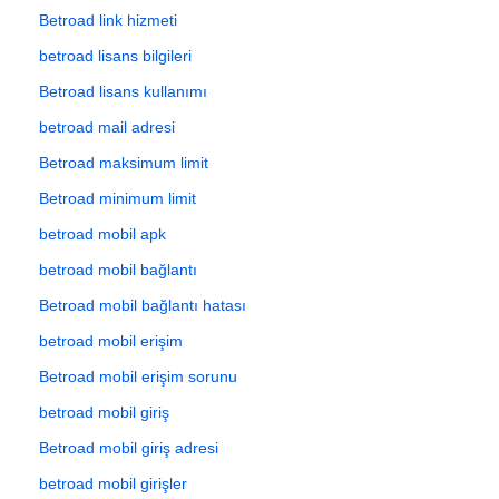
Betroad link hizmeti
betroad lisans bilgileri
Betroad lisans kullanımı
betroad mail adresi
Betroad maksimum limit
Betroad minimum limit
betroad mobil apk
betroad mobil bağlantı
Betroad mobil bağlantı hatası
betroad mobil erişim
Betroad mobil erişim sorunu
betroad mobil giriş
Betroad mobil giriş adresi
betroad mobil girişler