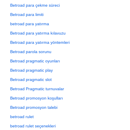
Betroad para çekme süreci
Betroad para limiti
betroad para yatırma
Betroad para yatırma kılavuzu
Betroad para yatırma yöntemleri
Betroad parola sorunu
Betroad pragmatic oyunları
Betroad pragmatic play
Betroad pragmatic slot
Betroad Pragmatic turnuvalar
Betroad promosyon koşulları
Betroad promosyon talebi
betroad rulet
betroad rulet seçenekleri