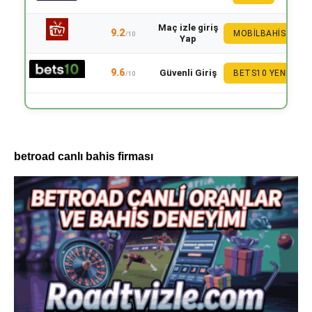
Maç izle giriş
9.2
MOBILBAHIS
/10
Yap
9.6
Güvenli Giriş
BETS10 YENI
/10
betroad canlı bahis firması