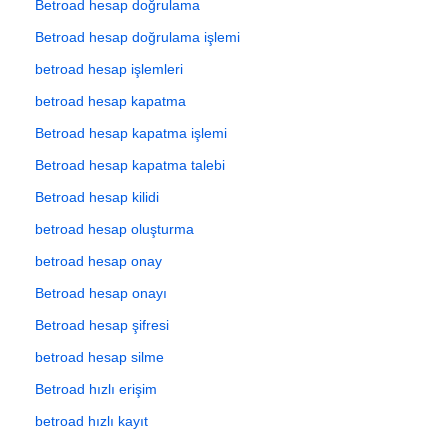
Betroad hesap doğrulama
Betroad hesap doğrulama işlemi
betroad hesap işlemleri
betroad hesap kapatma
Betroad hesap kapatma işlemi
Betroad hesap kapatma talebi
Betroad hesap kilidi
betroad hesap oluşturma
betroad hesap onay
Betroad hesap onayı
Betroad hesap şifresi
betroad hesap silme
Betroad hızlı erişim
betroad hızlı kayıt