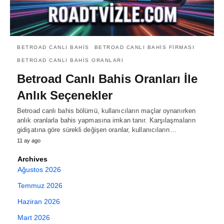
BETROAD CANLI BAHIS
BETROAD CANLI BAHIS FIRMASI
BETROAD CANLI BAHIS ORANLARI
Betroad Canlı Bahis Oranları İle
Anlık Seçenekler
Betroad canlı bahis bölümü, kullanıcıların maçlar oynanırken
anlık oranlarla bahis yapmasına imkan tanır. Karşılaşmaların
gidişatına göre sürekli değişen oranlar, kullanıcıların…
11 ay ago
Archives
Ağustos 2026
Temmuz 2026
Haziran 2026
Mart 2026