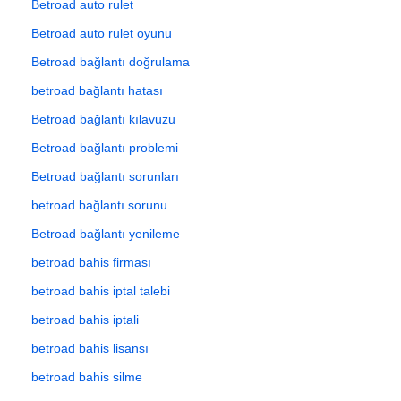
Betroad auto rulet
Betroad auto rulet oyunu
Betroad bağlantı doğrulama
betroad bağlantı hatası
Betroad bağlantı kılavuzu
Betroad bağlantı problemi
Betroad bağlantı sorunları
betroad bağlantı sorunu
Betroad bağlantı yenileme
betroad bahis firması
betroad bahis iptal talebi
betroad bahis iptali
betroad bahis lisansı
betroad bahis silme