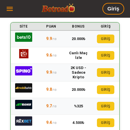
Giriş
SITE
PUAN
BONUS
GIRIŞ
9.9
20.000₺
GİRİŞ
/10
Canlı Maç
9.6
GİRİŞ
/10
İzle
2K USD -
9.9
Sadece
GİRİŞ
/10
Kripto
9.8
20.000₺
GİRİŞ
/10
9.7
%325
GİRİŞ
/10
9.4
4.500₺
GİRİŞ
/10