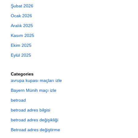
Şubat 2026
Ocak 2026
Aralık 2025
Kasım 2025
Ekim 2025
Eylül 2025
Categories
avrupa kupası maçları izle
Bayern Münih maçı izle
betroad
betroad adres bilgisi
betroad adres değişikliği
Betroad adres değiştirme