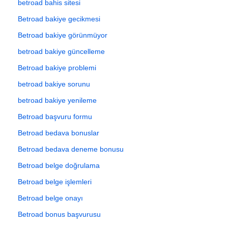
betroad bahis sitesi
Betroad bakiye gecikmesi
Betroad bakiye görünmüyor
betroad bakiye güncelleme
Betroad bakiye problemi
betroad bakiye sorunu
betroad bakiye yenileme
Betroad başvuru formu
Betroad bedava bonuslar
Betroad bedava deneme bonusu
Betroad belge doğrulama
Betroad belge işlemleri
Betroad belge onayı
Betroad bonus başvurusu