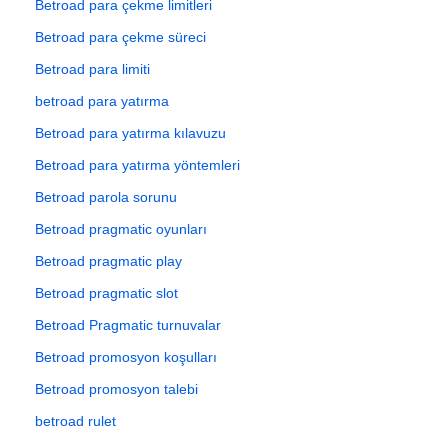
Betroad para çekme limitleri
Betroad para çekme süreci
Betroad para limiti
betroad para yatırma
Betroad para yatırma kılavuzu
Betroad para yatırma yöntemleri
Betroad parola sorunu
Betroad pragmatic oyunları
Betroad pragmatic play
Betroad pragmatic slot
Betroad Pragmatic turnuvalar
Betroad promosyon koşulları
Betroad promosyon talebi
betroad rulet