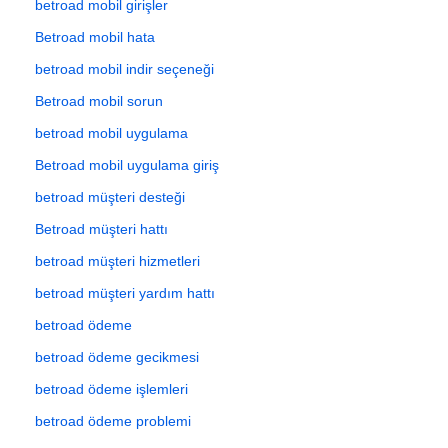
betroad mobil girişler
Betroad mobil hata
betroad mobil indir seçeneği
Betroad mobil sorun
betroad mobil uygulama
Betroad mobil uygulama giriş
betroad müşteri desteği
Betroad müşteri hattı
betroad müşteri hizmetleri
betroad müşteri yardım hattı
betroad ödeme
betroad ödeme gecikmesi
betroad ödeme işlemleri
betroad ödeme problemi