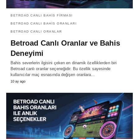
BETROAD CANLI BAHIS FIRMASI
BETROAD CANLI BAHIS ORANLARI
BETROAD CANLI ORANLAR
Betroad Canlı Oranlar ve Bahis
Deneyimi
Bahis severlerin ilgisini çeken en dinamik özelliklerden biri
Betroad canlı oranlar seçeneğidir. Bu özellik sayesinde
kullanıcılar maç esnasında değişen oranlara…
10 ay ago