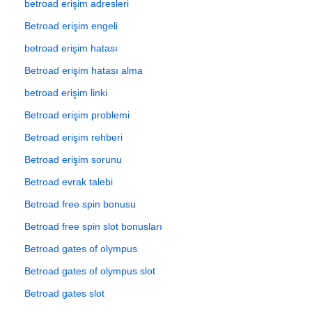
betroad erişim adresleri
Betroad erişim engeli
betroad erişim hatası
Betroad erişim hatası alma
betroad erişim linki
Betroad erişim problemi
Betroad erişim rehberi
Betroad erişim sorunu
Betroad evrak talebi
Betroad free spin bonusu
Betroad free spin slot bonusları
Betroad gates of olympus
Betroad gates of olympus slot
Betroad gates slot