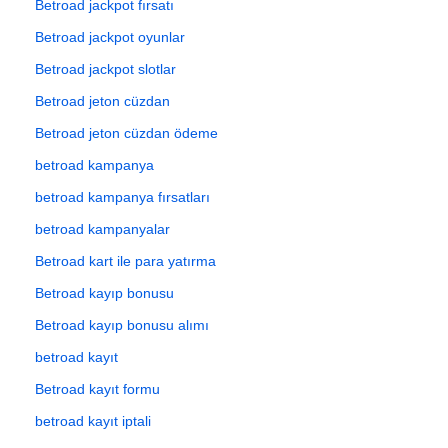
Betroad jackpot fırsatı
Betroad jackpot oyunlar
Betroad jackpot slotlar
Betroad jeton cüzdan
Betroad jeton cüzdan ödeme
betroad kampanya
betroad kampanya fırsatları
betroad kampanyalar
Betroad kart ile para yatırma
Betroad kayıp bonusu
Betroad kayıp bonusu alımı
betroad kayıt
Betroad kayıt formu
betroad kayıt iptali