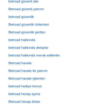
betroad güvenli site
Betroad güvenli yatırım
betroad güvenlik
Betroad güvenlik önlemleri
Betroad güvenlik şartları
betroad hakkında
betroad hakkında detaylar
betroad hakkında merak edilenler
Betroad havale
Betroad havale ile yatırım
Betroad havale işlemleri
betroad hediye bonus
betroad hesap açma
Betroad hesap bloke