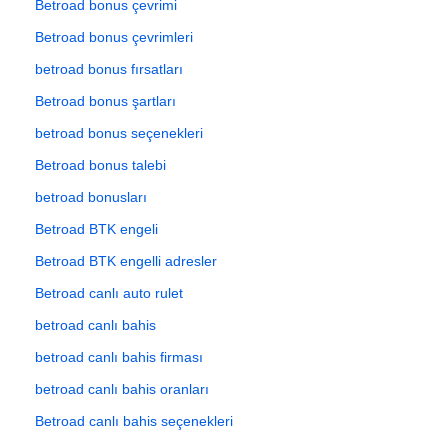
Betroad bonus çevrimi
Betroad bonus çevrimleri
betroad bonus fırsatları
Betroad bonus şartları
betroad bonus seçenekleri
Betroad bonus talebi
betroad bonusları
Betroad BTK engeli
Betroad BTK engelli adresler
Betroad canlı auto rulet
betroad canlı bahis
betroad canlı bahis firması
betroad canlı bahis oranları
Betroad canlı bahis seçenekleri