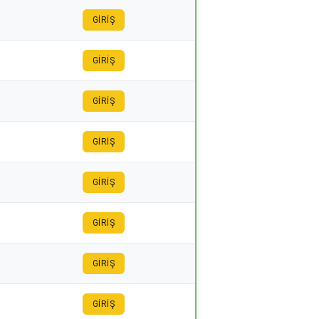
GİRİŞ
GİRİŞ
GİRİŞ
GİRİŞ
GİRİŞ
GİRİŞ
GİRİŞ
GİRİŞ