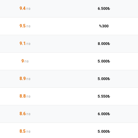
9.4
6.500₺
/10
9.5
%300
/10
9.1
8.000₺
/10
9
5.000₺
/10
8.9
5.000₺
/10
8.8
5.550₺
/10
8.6
6.000₺
/10
8.5
5.000₺
/10