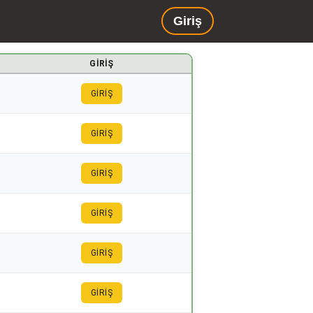
Giriş
GIRIŞ
GİRİŞ
GİRİŞ
GİRİŞ
GİRİŞ
GİRİŞ
GİRİŞ