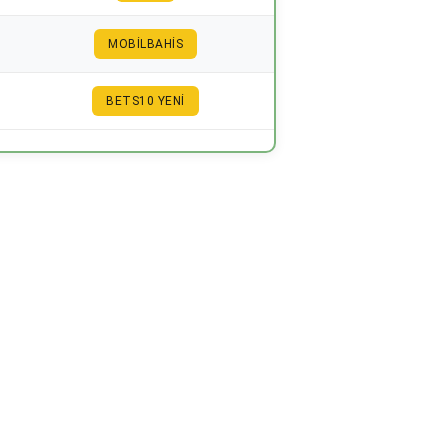
MOBILBAHIS
BETS10 YENI