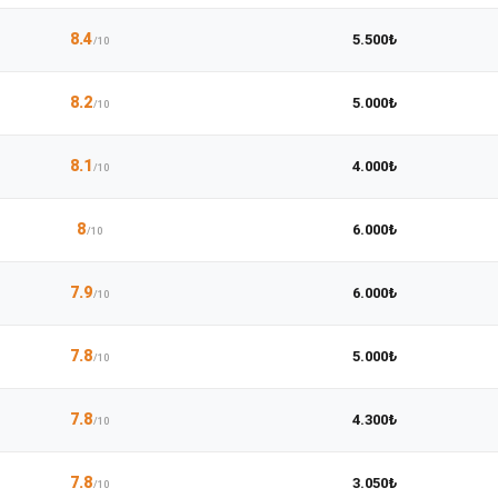
8.4
5.500₺
/10
8.2
5.000₺
/10
8.1
4.000₺
/10
8
6.000₺
/10
7.9
6.000₺
/10
7.8
5.000₺
/10
7.8
4.300₺
/10
7.8
3.050₺
/10