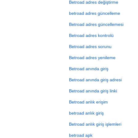
Betroad adres değiştirme
betroad adres güncelleme
Betroad adres güncellemesi
Betroad adres kontrolü
Betroad adres sorunu
Betroad adres yenileme
Betroad anında giriş
Betroad anında giriş adresi
Betroad anında giriş linki
Betroad anlık erişim
betroad anlık giriş
Betroad anlık giriş işlemleri
betroad apk