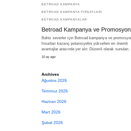
BETROAD KAMPANYA
BETROAD KAMPANYA FIRSATLARI
BETROAD KAMPANYALAR
Betroad Kampanya ve Promosyon
Bahis severler için Betroad kampanya ve promosyo
fırsatları kazanç potansiyelini yükselten en önemli
avantajlar arasında yer alır. Düzenli olarak sunulan
10 ay ago
Archives
Ağustos 2026
Temmuz 2026
Haziran 2026
Mart 2026
Şubat 2026