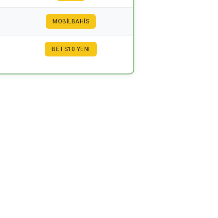
MOBILBAHIS
BETS10 YENI