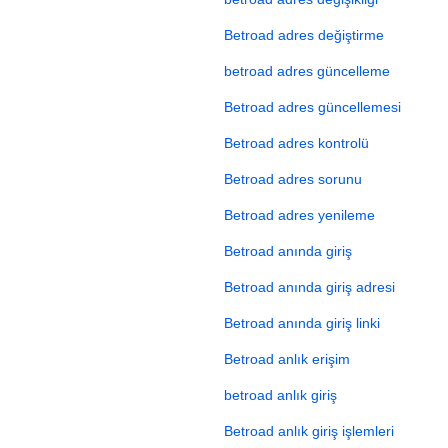
Betroad adres değiştirme
betroad adres güncelleme
Betroad adres güncellemesi
Betroad adres kontrolü
Betroad adres sorunu
Betroad adres yenileme
Betroad anında giriş
Betroad anında giriş adresi
Betroad anında giriş linki
Betroad anlık erişim
betroad anlık giriş
Betroad anlık giriş işlemleri