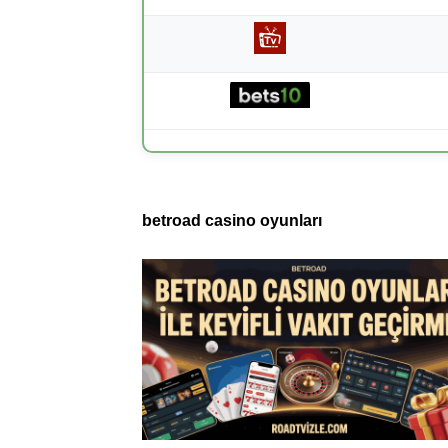
betroad casino oyunları