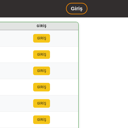
Giriş
GIRIŞ
GİRİŞ
GİRİŞ
GİRİŞ
GİRİŞ
GİRİŞ
GİRİŞ