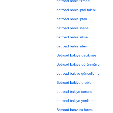
betroad bahis firması
betroad bahis iptal talebi
betroad bahis iptali
betroad bahis lisansı
betroad bahis silme
betroad bahis sitesi
Betroad bakiye gecikmesi
Betroad bakiye görünmüyor
betroad bakiye güncelleme
Betroad bakiye problemi
betroad bakiye sorunu
betroad bakiye yenileme
Betroad başvuru formu