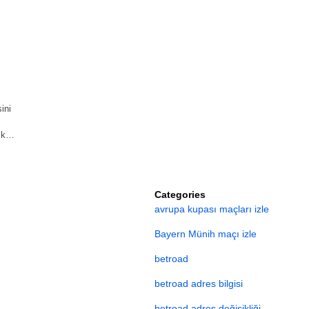
ini
ack…
Categories
avrupa kupası maçları izle
Bayern Münih maçı izle
betroad
betroad adres bilgisi
betroad adres değişikliği