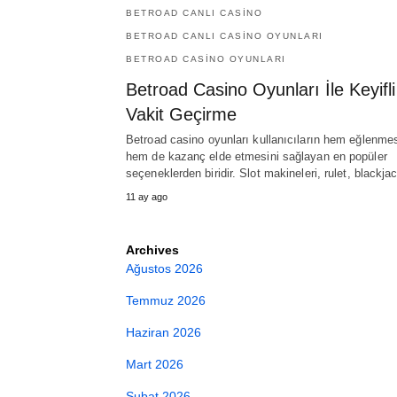
BETROAD CANLI CASINO
BETROAD CANLI CASINO OYUNLARI
BETROAD CASINO OYUNLARI
Betroad Casino Oyunları İle Keyifli
Vakit Geçirme
Betroad casino oyunları kullanıcıların hem eğlenmes
hem de kazanç elde etmesini sağlayan en popüler
seçeneklerden biridir. Slot makineleri, rulet, blackj
11 ay ago
Archives
Ağustos 2026
Temmuz 2026
Haziran 2026
Mart 2026
Şubat 2026