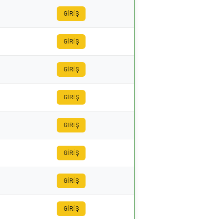
GİRİŞ
GİRİŞ
GİRİŞ
GİRİŞ
GİRİŞ
GİRİŞ
GİRİŞ
GİRİŞ