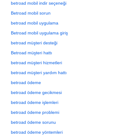
betroad mobil indir seçeneği
Betroad mobil sorun
betroad mobil uygulama
Betroad mobil uygulama giriş
betroad müşteri desteği
Betroad müşteri hattı
betroad müşteri hizmetleri
betroad müşteri yardım hattı
betroad ödeme
betroad ödeme gecikmesi
betroad ödeme işlemleri
betroad ödeme problemi
betroad ödeme sorunu
betroad ödeme yöntemleri