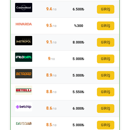
9.4
6.500₺
GİRİŞ
/10
9.5
%300
GİRİŞ
/10
9.1
8.000₺
GİRİŞ
/10
9
5.000₺
GİRİŞ
/10
8.9
5.000₺
GİRİŞ
/10
8.8
5.550₺
GİRİŞ
/10
8.6
6.000₺
GİRİŞ
/10
8.5
5.000₺
GİRİŞ
/10