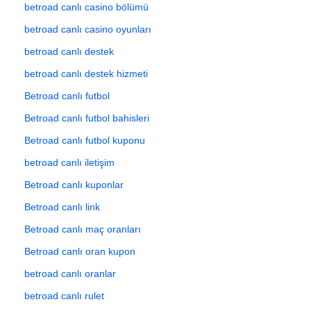
betroad canlı casino bölümü
betroad canlı casino oyunları
betroad canlı destek
betroad canlı destek hizmeti
Betroad canlı futbol
Betroad canlı futbol bahisleri
Betroad canlı futbol kuponu
betroad canlı iletişim
Betroad canlı kuponlar
Betroad canlı link
Betroad canlı maç oranları
Betroad canlı oran kupon
betroad canlı oranlar
betroad canlı rulet