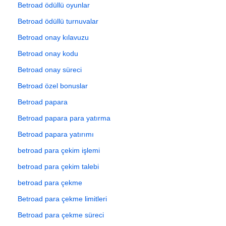
Betroad ödüllü oyunlar
Betroad ödüllü turnuvalar
Betroad onay kılavuzu
Betroad onay kodu
Betroad onay süreci
Betroad özel bonuslar
Betroad papara
Betroad papara para yatırma
Betroad papara yatırımı
betroad para çekim işlemi
betroad para çekim talebi
betroad para çekme
Betroad para çekme limitleri
Betroad para çekme süreci