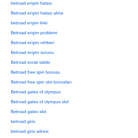
betroad erişim hatası
Betroad erişim hatası alma
betroad erişim linki
Betroad erişim problemi
Betroad erişim rehberi
Betroad erişim sorunu
Betroad evrak talebi
Betroad free spin bonusu
Betroad free spin slot bonusları
Betroad gates of olympus
Betroad gates of olympus slot
Betroad gates slot
betroad giris
betroad giris adresi