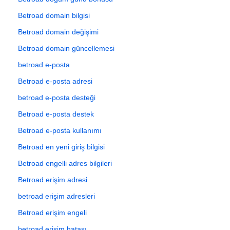
Betroad domain bilgisi
Betroad domain değişimi
Betroad domain güncellemesi
betroad e-posta
Betroad e-posta adresi
betroad e-posta desteği
Betroad e-posta destek
Betroad e-posta kullanımı
Betroad en yeni giriş bilgisi
Betroad engelli adres bilgileri
Betroad erişim adresi
betroad erişim adresleri
Betroad erişim engeli
betroad erişim hatası