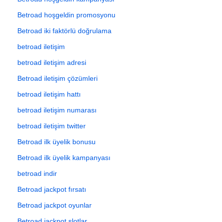
Betroad hoşgeldin promosyonu
Betroad iki faktörlü doğrulama
betroad iletişim
betroad iletişim adresi
Betroad iletişim çözümleri
betroad iletişim hattı
betroad iletişim numarası
betroad iletişim twitter
Betroad ilk üyelik bonusu
Betroad ilk üyelik kampanyası
betroad indir
Betroad jackpot fırsatı
Betroad jackpot oyunlar
Betroad jackpot slotlar