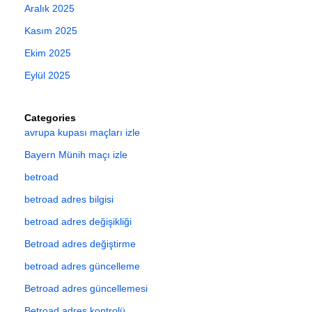
Aralık 2025
Kasım 2025
Ekim 2025
Eylül 2025
Categories
avrupa kupası maçları izle
Bayern Münih maçı izle
betroad
betroad adres bilgisi
betroad adres değişikliği
Betroad adres değiştirme
betroad adres güncelleme
Betroad adres güncellemesi
Betroad adres kontrolü