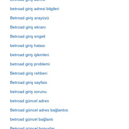
betroad giriş adresi bilgileri
Betroad giriş arayüzü
Betroad giriş ekranı
Betroad giriş engeli
betroad giriş hatası
betroad giriş işlemleri
betroad giriş problemi
Betroad giriş rehberi
Betroad giriş sayfası
betroad giriş sorunu
betroad güncel adres
Betroad güncel adres bağlantısı
betroad güncel bağlantı
Betroad güncel bonuslar