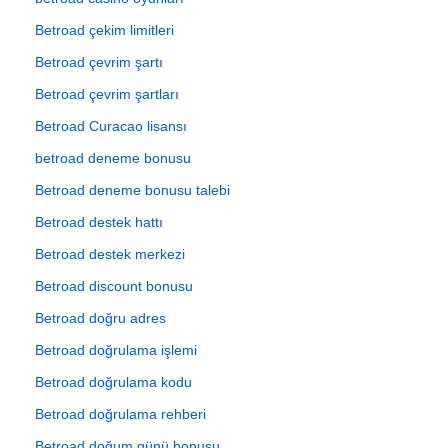
Betroad çekim limitleri
Betroad çevrim şartı
Betroad çevrim şartları
Betroad Curacao lisansı
betroad deneme bonusu
Betroad deneme bonusu talebi
Betroad destek hattı
Betroad destek merkezi
Betroad discount bonusu
Betroad doğru adres
Betroad doğrulama işlemi
Betroad doğrulama kodu
Betroad doğrulama rehberi
Betroad doğum günü bonusu