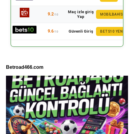
Maç izle giriş
9.2
MOBILBAHIS
/10
Yap
9.6
Güvenli Giriş
BETS10 YENI
/10
Betroad466.com