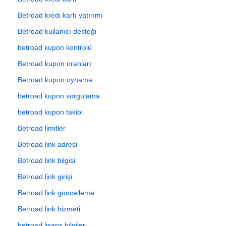
Betroad kredi kartı yatırımı
Betroad kullanıcı desteği
betroad kupon kontrolü
Betroad kupon oranları
Betroad kupon oynama
betroad kupon sorgulama
betroad kupon takibi
Betroad limitler
Betroad link adresi
Betroad link bilgisi
Betroad link girişi
Betroad link güncelleme
Betroad link hizmeti
betroad lisans bilgileri