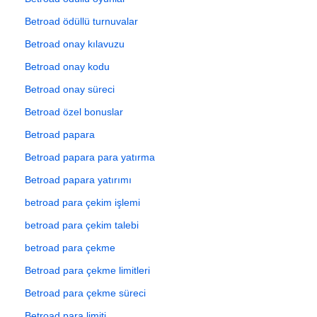
Betroad ödüllü turnuvalar
Betroad onay kılavuzu
Betroad onay kodu
Betroad onay süreci
Betroad özel bonuslar
Betroad papara
Betroad papara para yatırma
Betroad papara yatırımı
betroad para çekim işlemi
betroad para çekim talebi
betroad para çekme
Betroad para çekme limitleri
Betroad para çekme süreci
Betroad para limiti