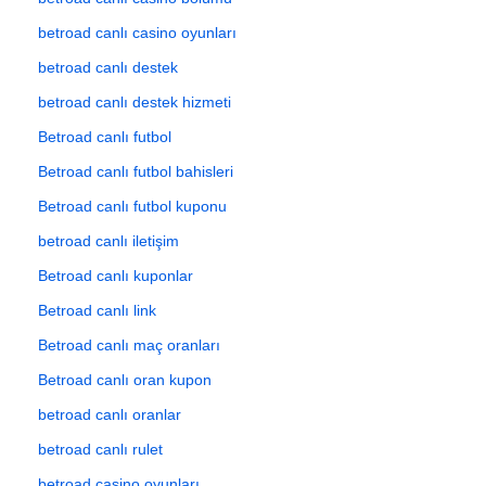
betroad canlı casino oyunları
betroad canlı destek
betroad canlı destek hizmeti
Betroad canlı futbol
Betroad canlı futbol bahisleri
Betroad canlı futbol kuponu
betroad canlı iletişim
Betroad canlı kuponlar
Betroad canlı link
Betroad canlı maç oranları
Betroad canlı oran kupon
betroad canlı oranlar
betroad canlı rulet
betroad casino oyunları