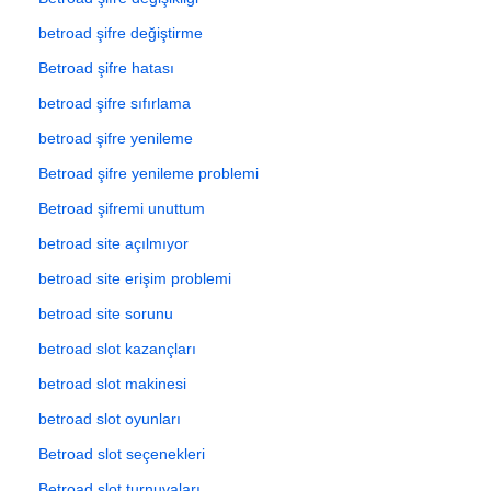
betroad şifre değiştirme
Betroad şifre hatası
betroad şifre sıfırlama
betroad şifre yenileme
Betroad şifre yenileme problemi
Betroad şifremi unuttum
betroad site açılmıyor
betroad site erişim problemi
betroad site sorunu
betroad slot kazançları
betroad slot makinesi
betroad slot oyunları
Betroad slot seçenekleri
Betroad slot turnuvaları