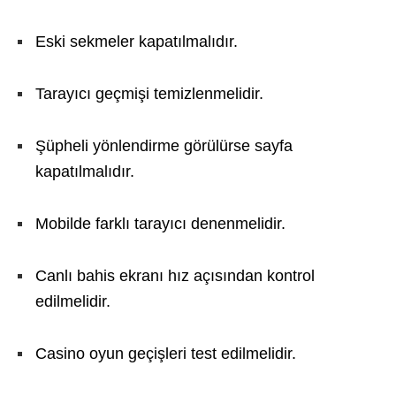
Eski sekmeler kapatılmalıdır.
Tarayıcı geçmişi temizlenmelidir.
Şüpheli yönlendirme görülürse sayfa
kapatılmalıdır.
Mobilde farklı tarayıcı denenmelidir.
Canlı bahis ekranı hız açısından kontrol
edilmelidir.
Casino oyun geçişleri test edilmelidir.