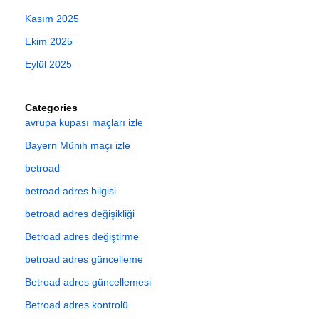
Kasım 2025
Ekim 2025
Eylül 2025
Categories
avrupa kupası maçları izle
Bayern Münih maçı izle
betroad
betroad adres bilgisi
betroad adres değişikliği
Betroad adres değiştirme
betroad adres güncelleme
Betroad adres güncellemesi
Betroad adres kontrolü