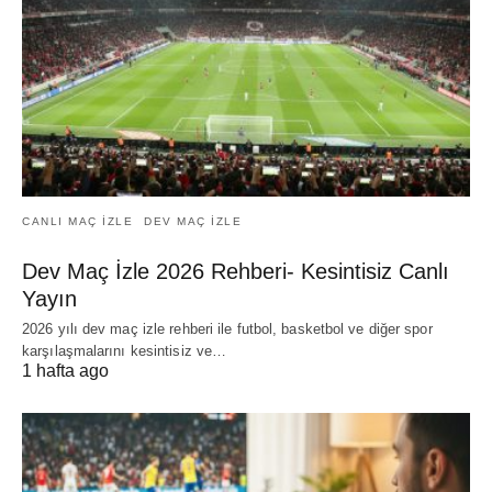
CANLI MAÇ IZLE
DEV MAÇ IZLE
Dev Maç İzle 2026 Rehberi- Kesintisiz Canlı
Yayın
2026 yılı dev maç izle rehberi ile futbol, basketbol ve diğer spor
karşılaşmalarını kesintisiz ve…
1 hafta ago