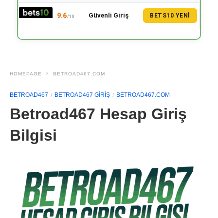
9.6
Güvenli Giriş
BETS10 YENI
/10
HOMEPAGE
BETROAD467.COM
BETROAD467
BETROAD467 GIRIŞ
BETROAD467.COM
Betroad467 Hesap Giriş
Bilgisi