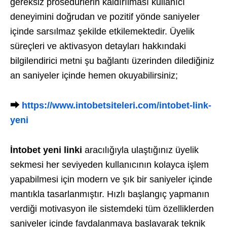
gereksiz prosedürlerin kaldırılması kullanıcı
deneyimini doğrudan ve pozitif yönde saniyeler
içinde sarsılmaz şekilde etkilemektedir. Üyelik
süreçleri ve aktivasyon detayları hakkındaki
bilgilendirici metni şu bağlantı üzerinden dilediğiniz
an saniyeler içinde hemen okuyabilirsiniz;
⮕
https://www.intobetsiteleri.com/intobet-link-
yeni
İntobet yeni linki
aracılığıyla ulaştığınız üyelik
sekmesi her seviyeden kullanıcının kolayca işlem
yapabilmesi için modern ve şık bir saniyeler içinde
mantıkla tasarlanmıştır. Hızlı başlangıç yapmanın
verdiği motivasyon ile sistemdeki tüm özelliklerden
saniyeler içinde faydalanmaya başlayarak teknik