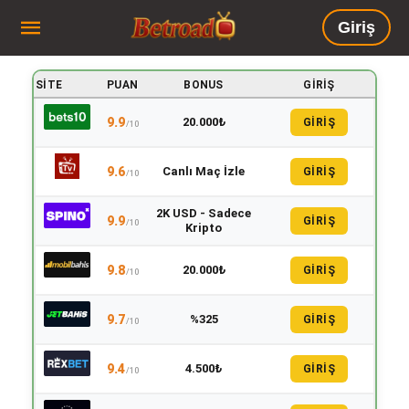
Giriş
SITE
PUAN
BONUS
GIRIŞ
9.9
20.000₺
GİRİŞ
/10
9.6
Canlı Maç İzle
GİRİŞ
/10
2K USD - Sadece
9.9
GİRİŞ
/10
Kripto
9.8
20.000₺
GİRİŞ
/10
9.7
%325
GİRİŞ
/10
9.4
4.500₺
GİRİŞ
/10