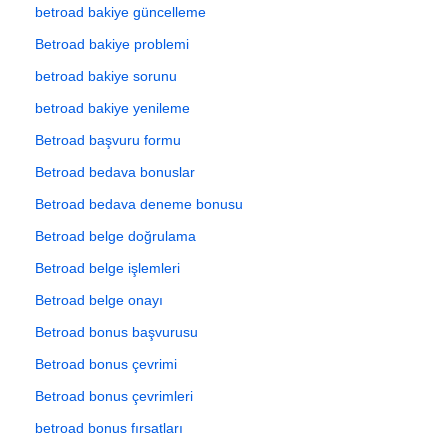
betroad bakiye güncelleme
Betroad bakiye problemi
betroad bakiye sorunu
betroad bakiye yenileme
Betroad başvuru formu
Betroad bedava bonuslar
Betroad bedava deneme bonusu
Betroad belge doğrulama
Betroad belge işlemleri
Betroad belge onayı
Betroad bonus başvurusu
Betroad bonus çevrimi
Betroad bonus çevrimleri
betroad bonus fırsatları