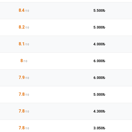
8.4
5.500₺
/10
8.2
5.000₺
/10
8.1
4.000₺
/10
8
6.000₺
/10
7.9
6.000₺
/10
7.8
5.000₺
/10
7.8
4.300₺
/10
7.8
3.050₺
/10