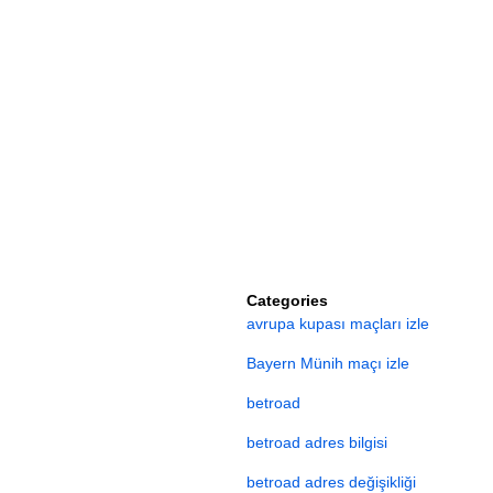
Categories
avrupa kupası maçları izle
Bayern Münih maçı izle
betroad
betroad adres bilgisi
betroad adres değişikliği