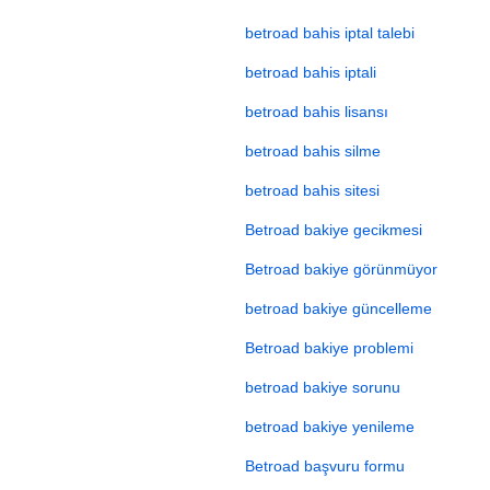
betroad bahis iptal talebi
betroad bahis iptali
betroad bahis lisansı
betroad bahis silme
betroad bahis sitesi
Betroad bakiye gecikmesi
Betroad bakiye görünmüyor
betroad bakiye güncelleme
Betroad bakiye problemi
betroad bakiye sorunu
betroad bakiye yenileme
Betroad başvuru formu