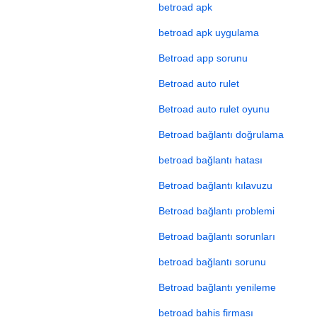
betroad apk
betroad apk uygulama
Betroad app sorunu
Betroad auto rulet
Betroad auto rulet oyunu
Betroad bağlantı doğrulama
betroad bağlantı hatası
Betroad bağlantı kılavuzu
Betroad bağlantı problemi
Betroad bağlantı sorunları
betroad bağlantı sorunu
Betroad bağlantı yenileme
betroad bahis firması