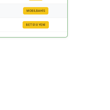
MOBILBAHIS
BETS10 YENI