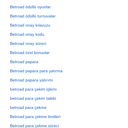
Betroad ödüllü oyunlar
Betroad ödüllü turnuvalar
Betroad onay kılavuzu
Betroad onay kodu
Betroad onay süreci
Betroad özel bonuslar
Betroad papara
Betroad papara para yatırma
Betroad papara yatırımı
betroad para çekim işlemi
betroad para çekim talebi
betroad para çekme
Betroad para çekme limitleri
Betroad para çekme süreci