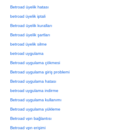
Betroad üyelik hatası
betroad üyelik iptali
Betroad üyelik kuralları
Betroad üyelik şartları
betroad üyelik silme
betroad uygulama
Betroad uygulama çökmesi
Betroad uygulama giriş problemi
Betroad uygulama hatası
betroad uygulama indirme
Betroad uygulama kullanımı
Betroad uygulama yükleme
Betroad vpn bağlantısı
Betroad vpn erişimi