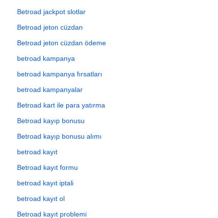
Betroad jackpot slotlar
Betroad jeton cüzdan
Betroad jeton cüzdan ödeme
betroad kampanya
betroad kampanya fırsatları
betroad kampanyalar
Betroad kart ile para yatırma
Betroad kayıp bonusu
Betroad kayıp bonusu alımı
betroad kayıt
Betroad kayıt formu
betroad kayıt iptali
betroad kayıt ol
Betroad kayıt problemi