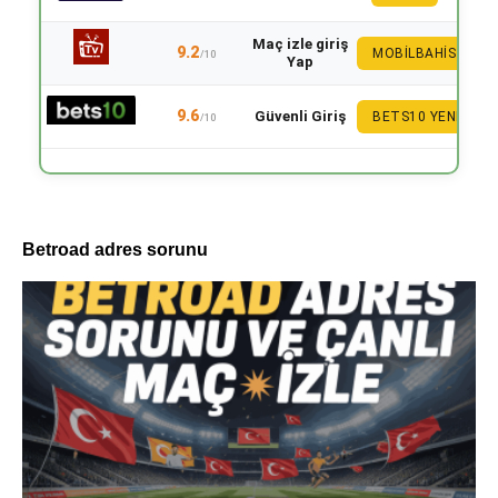
Maç izle giriş
9.2
MOBILBAHIS
/10
Yap
9.6
Güvenli Giriş
BETS10 YENI
/10
Betroad adres sorunu