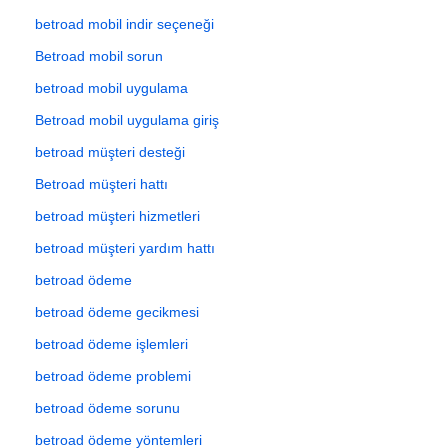
betroad mobil indir seçeneği
Betroad mobil sorun
betroad mobil uygulama
Betroad mobil uygulama giriş
betroad müşteri desteği
Betroad müşteri hattı
betroad müşteri hizmetleri
betroad müşteri yardım hattı
betroad ödeme
betroad ödeme gecikmesi
betroad ödeme işlemleri
betroad ödeme problemi
betroad ödeme sorunu
betroad ödeme yöntemleri