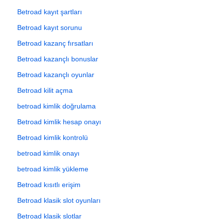
Betroad kayıt şartları
Betroad kayıt sorunu
Betroad kazanç fırsatları
Betroad kazançlı bonuslar
Betroad kazançlı oyunlar
Betroad kilit açma
betroad kimlik doğrulama
Betroad kimlik hesap onayı
Betroad kimlik kontrolü
betroad kimlik onayı
betroad kimlik yükleme
Betroad kısıtlı erişim
Betroad klasik slot oyunları
Betroad klasik slotlar