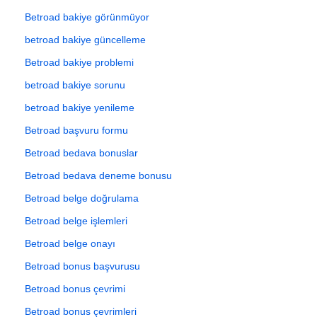
Betroad bakiye görünmüyor
betroad bakiye güncelleme
Betroad bakiye problemi
betroad bakiye sorunu
betroad bakiye yenileme
Betroad başvuru formu
Betroad bedava bonuslar
Betroad bedava deneme bonusu
Betroad belge doğrulama
Betroad belge işlemleri
Betroad belge onayı
Betroad bonus başvurusu
Betroad bonus çevrimi
Betroad bonus çevrimleri