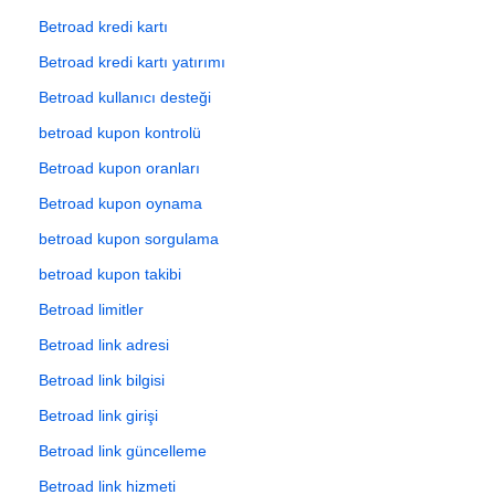
Betroad kredi kartı
Betroad kredi kartı yatırımı
Betroad kullanıcı desteği
betroad kupon kontrolü
Betroad kupon oranları
Betroad kupon oynama
betroad kupon sorgulama
betroad kupon takibi
Betroad limitler
Betroad link adresi
Betroad link bilgisi
Betroad link girişi
Betroad link güncelleme
Betroad link hizmeti