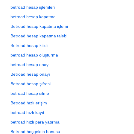
betroad hesap işlemleri
betroad hesap kapatma
Betroad hesap kapatma işlemi
Betroad hesap kapatma talebi
Betroad hesap kilidi
betroad hesap oluşturma
betroad hesap onay
Betroad hesap onayı
Betroad hesap şifresi
betroad hesap silme
Betroad hızlı erişim
betroad hızlı kayıt
betroad hızlı para yatırma
Betroad hoşgeldin bonusu