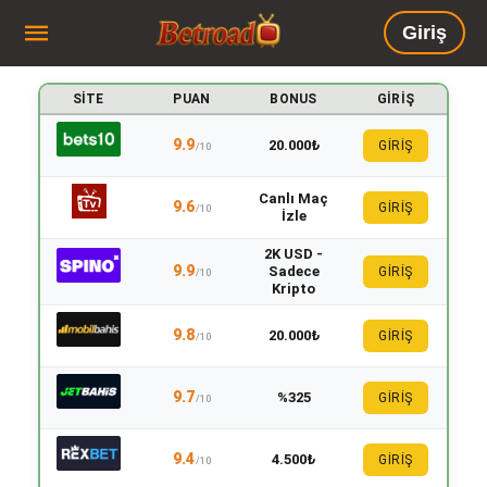
Giriş
SITE
PUAN
BONUS
GIRIŞ
9.9
20.000₺
GİRİŞ
/10
Canlı Maç
9.6
GİRİŞ
/10
İzle
2K USD -
9.9
Sadece
GİRİŞ
/10
Kripto
9.8
20.000₺
GİRİŞ
/10
9.7
%325
GİRİŞ
/10
9.4
4.500₺
GİRİŞ
/10