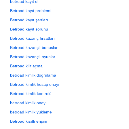
betroad kayıt ol
Betroad kayıt problemi
Betroad kayıt şartları
Betroad kayıt sorunu
Betroad kazanç fırsatları
Betroad kazançlı bonuslar
Betroad kazançlı oyunlar
Betroad kilit açma
betroad kimlik doğrulama
Betroad kimlik hesap onayı
Betroad kimlik kontrolü
betroad kimlik onayı
betroad kimlik yükleme
Betroad kısıtlı erişim