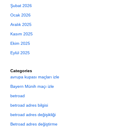
Şubat 2026
Ocak 2026
Aralık 2025
Kasım 2025
Ekim 2025
Eylül 2025
Categories
avrupa kupası maçları izle
Bayern Münih maçı izle
betroad
betroad adres bilgisi
betroad adres değişikliği
Betroad adres değiştirme