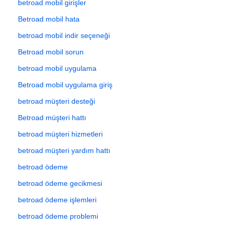
betroad mobil girişler
Betroad mobil hata
betroad mobil indir seçeneği
Betroad mobil sorun
betroad mobil uygulama
Betroad mobil uygulama giriş
betroad müşteri desteği
Betroad müşteri hattı
betroad müşteri hizmetleri
betroad müşteri yardım hattı
betroad ödeme
betroad ödeme gecikmesi
betroad ödeme işlemleri
betroad ödeme problemi