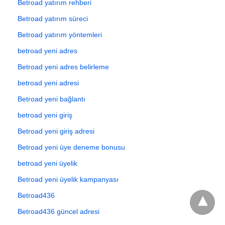
Betroad yatırım rehberi
Betroad yatırım süreci
Betroad yatırım yöntemleri
betroad yeni adres
Betroad yeni adres belirleme
betroad yeni adresi
Betroad yeni bağlantı
betroad yeni giriş
Betroad yeni giriş adresi
Betroad yeni üye deneme bonusu
betroad yeni üyelik
Betroad yeni üyelik kampanyası
Betroad436
Betroad436 güncel adresi