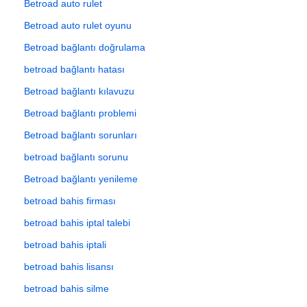
Betroad auto rulet
Betroad auto rulet oyunu
Betroad bağlantı doğrulama
betroad bağlantı hatası
Betroad bağlantı kılavuzu
Betroad bağlantı problemi
Betroad bağlantı sorunları
betroad bağlantı sorunu
Betroad bağlantı yenileme
betroad bahis firması
betroad bahis iptal talebi
betroad bahis iptali
betroad bahis lisansı
betroad bahis silme