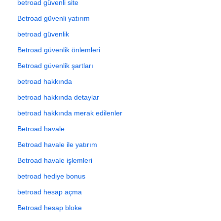
betroad güvenli site
Betroad güvenli yatırım
betroad güvenlik
Betroad güvenlik önlemleri
Betroad güvenlik şartları
betroad hakkında
betroad hakkında detaylar
betroad hakkında merak edilenler
Betroad havale
Betroad havale ile yatırım
Betroad havale işlemleri
betroad hediye bonus
betroad hesap açma
Betroad hesap bloke