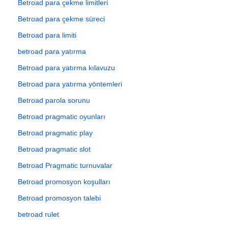
Betroad para çekme limitleri
Betroad para çekme süreci
Betroad para limiti
betroad para yatırma
Betroad para yatırma kılavuzu
Betroad para yatırma yöntemleri
Betroad parola sorunu
Betroad pragmatic oyunları
Betroad pragmatic play
Betroad pragmatic slot
Betroad Pragmatic turnuvalar
Betroad promosyon koşulları
Betroad promosyon talebi
betroad rulet