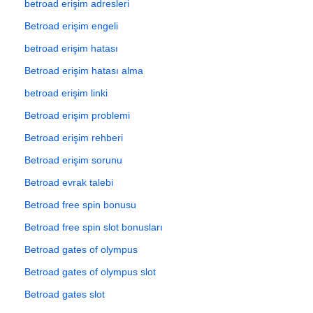
betroad erişim adresleri
Betroad erişim engeli
betroad erişim hatası
Betroad erişim hatası alma
betroad erişim linki
Betroad erişim problemi
Betroad erişim rehberi
Betroad erişim sorunu
Betroad evrak talebi
Betroad free spin bonusu
Betroad free spin slot bonusları
Betroad gates of olympus
Betroad gates of olympus slot
Betroad gates slot