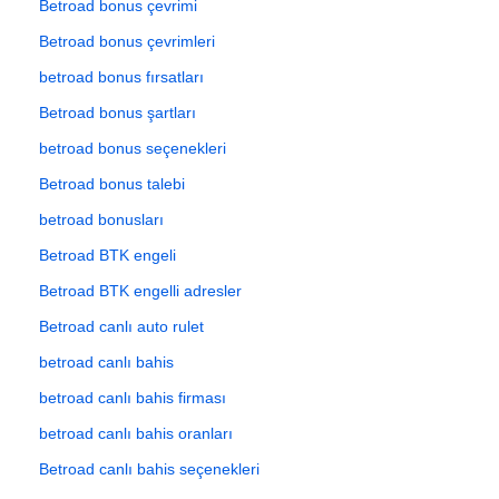
Betroad bonus çevrimi
Betroad bonus çevrimleri
betroad bonus fırsatları
Betroad bonus şartları
betroad bonus seçenekleri
Betroad bonus talebi
betroad bonusları
Betroad BTK engeli
Betroad BTK engelli adresler
Betroad canlı auto rulet
betroad canlı bahis
betroad canlı bahis firması
betroad canlı bahis oranları
Betroad canlı bahis seçenekleri