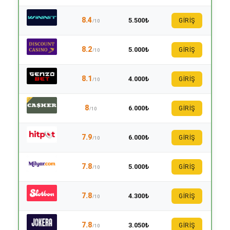
8.4
5.500₺
GİRİŞ
/10
8.2
5.000₺
GİRİŞ
/10
8.1
4.000₺
GİRİŞ
/10
8
6.000₺
GİRİŞ
/10
7.9
6.000₺
GİRİŞ
/10
7.8
5.000₺
GİRİŞ
/10
7.8
4.300₺
GİRİŞ
/10
7.8
3.050₺
GİRİŞ
/10