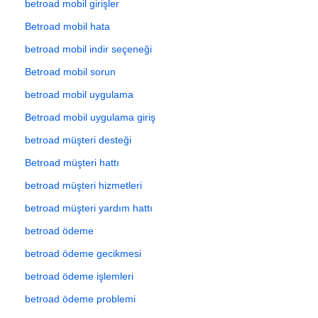
betroad mobil girişler
Betroad mobil hata
betroad mobil indir seçeneği
Betroad mobil sorun
betroad mobil uygulama
Betroad mobil uygulama giriş
betroad müşteri desteği
Betroad müşteri hattı
betroad müşteri hizmetleri
betroad müşteri yardım hattı
betroad ödeme
betroad ödeme gecikmesi
betroad ödeme işlemleri
betroad ödeme problemi