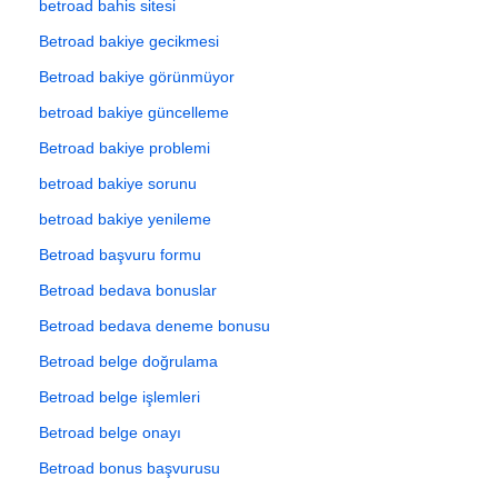
betroad bahis sitesi
Betroad bakiye gecikmesi
Betroad bakiye görünmüyor
betroad bakiye güncelleme
Betroad bakiye problemi
betroad bakiye sorunu
betroad bakiye yenileme
Betroad başvuru formu
Betroad bedava bonuslar
Betroad bedava deneme bonusu
Betroad belge doğrulama
Betroad belge işlemleri
Betroad belge onayı
Betroad bonus başvurusu