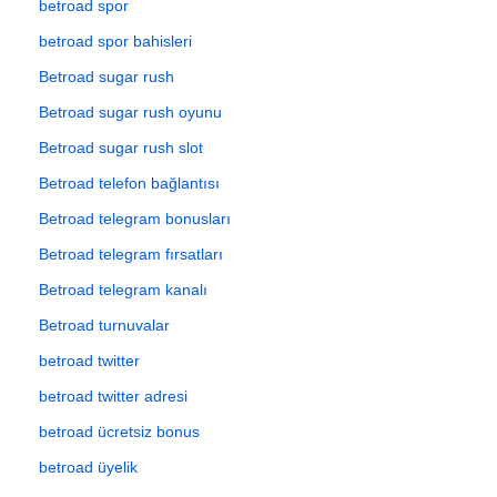
betroad spor
betroad spor bahisleri
Betroad sugar rush
Betroad sugar rush oyunu
Betroad sugar rush slot
Betroad telefon bağlantısı
Betroad telegram bonusları
Betroad telegram fırsatları
Betroad telegram kanalı
Betroad turnuvalar
betroad twitter
betroad twitter adresi
betroad ücretsiz bonus
betroad üyelik