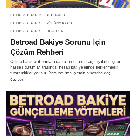
BETROAD BAKIYE GECIKMESI
BETROAD BAKIYE GÖRÜNMÜYOR
BETROAD BAKIYE PROBLEMI
Betroad Bakiye Sorunu İçin
Çözüm Rehberi
Online bahis platformlarında kullanıcıların karşılaşabileceği en
hassas durumlar arasında, hesap bakiyelerinde beklenmedik
tutarsızlıklar yer alır. Para yatırma işleminin hesaba geç…
9 ay ago