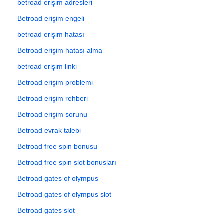
betroad erişim adresleri
Betroad erişim engeli
betroad erişim hatası
Betroad erişim hatası alma
betroad erişim linki
Betroad erişim problemi
Betroad erişim rehberi
Betroad erişim sorunu
Betroad evrak talebi
Betroad free spin bonusu
Betroad free spin slot bonusları
Betroad gates of olympus
Betroad gates of olympus slot
Betroad gates slot