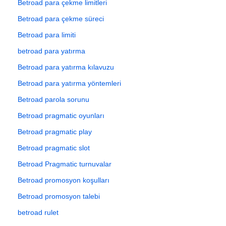
Betroad para çekme limitleri
Betroad para çekme süreci
Betroad para limiti
betroad para yatırma
Betroad para yatırma kılavuzu
Betroad para yatırma yöntemleri
Betroad parola sorunu
Betroad pragmatic oyunları
Betroad pragmatic play
Betroad pragmatic slot
Betroad Pragmatic turnuvalar
Betroad promosyon koşulları
Betroad promosyon talebi
betroad rulet