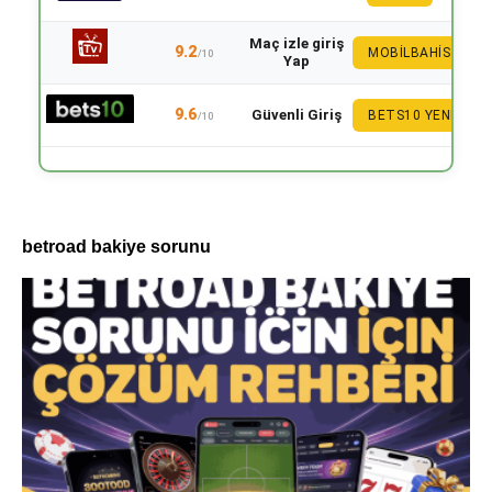
Maç izle giriş
9.2
MOBILBAHIS
/10
Yap
9.6
Güvenli Giriş
BETS10 YENI
/10
betroad bakiye sorunu