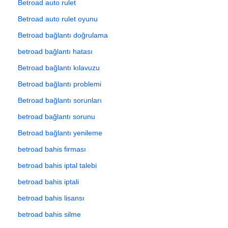
Betroad auto rulet
Betroad auto rulet oyunu
Betroad bağlantı doğrulama
betroad bağlantı hatası
Betroad bağlantı kılavuzu
Betroad bağlantı problemi
Betroad bağlantı sorunları
betroad bağlantı sorunu
Betroad bağlantı yenileme
betroad bahis firması
betroad bahis iptal talebi
betroad bahis iptali
betroad bahis lisansı
betroad bahis silme