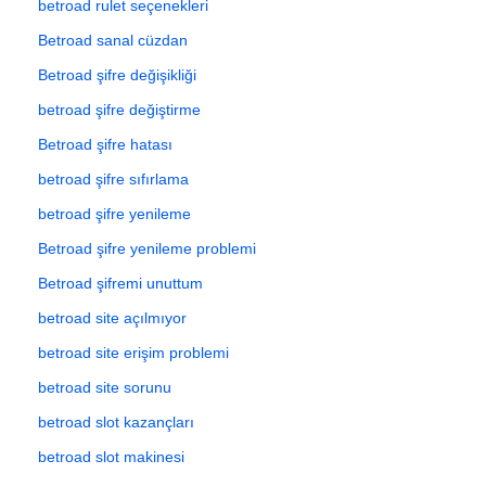
betroad rulet seçenekleri
Betroad sanal cüzdan
Betroad şifre değişikliği
betroad şifre değiştirme
Betroad şifre hatası
betroad şifre sıfırlama
betroad şifre yenileme
Betroad şifre yenileme problemi
Betroad şifremi unuttum
betroad site açılmıyor
betroad site erişim problemi
betroad site sorunu
betroad slot kazançları
betroad slot makinesi