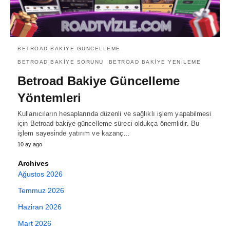
BETROAD BAKIYE GÜNCELLEME
BETROAD BAKIYE SORUNU
BETROAD BAKIYE YENILEME
Betroad Bakiye Güncelleme
Yöntemleri
Kullanıcıların hesaplarında düzenli ve sağlıklı işlem yapabilmesi
için Betroad bakiye güncelleme süreci oldukça önemlidir. Bu
işlem sayesinde yatırım ve kazanç…
10 ay ago
Archives
Ağustos 2026
Temmuz 2026
Haziran 2026
Mart 2026