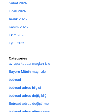
Şubat 2026
Ocak 2026
Aralık 2025
Kasım 2025
Ekim 2025
Eylül 2025
Categories
avrupa kupası maçları izle
Bayern Münih maçı izle
betroad
betroad adres bilgisi
betroad adres değişikliği
Betroad adres değiştirme
betroad adres güncelleme