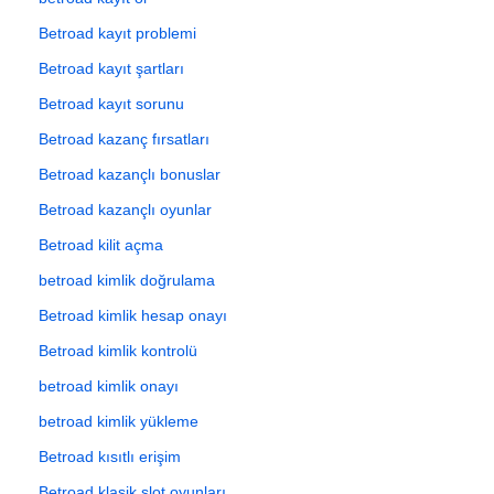
Betroad kayıt problemi
Betroad kayıt şartları
Betroad kayıt sorunu
Betroad kazanç fırsatları
Betroad kazançlı bonuslar
Betroad kazançlı oyunlar
Betroad kilit açma
betroad kimlik doğrulama
Betroad kimlik hesap onayı
Betroad kimlik kontrolü
betroad kimlik onayı
betroad kimlik yükleme
Betroad kısıtlı erişim
Betroad klasik slot oyunları