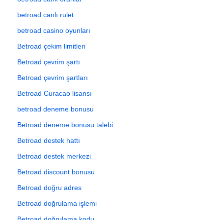
betroad canlı rulet
betroad casino oyunları
Betroad çekim limitleri
Betroad çevrim şartı
Betroad çevrim şartları
Betroad Curacao lisansı
betroad deneme bonusu
Betroad deneme bonusu talebi
Betroad destek hattı
Betroad destek merkezi
Betroad discount bonusu
Betroad doğru adres
Betroad doğrulama işlemi
Betroad doğrulama kodu