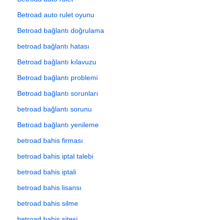
Betroad auto rulet oyunu
Betroad bağlantı doğrulama
betroad bağlantı hatası
Betroad bağlantı kılavuzu
Betroad bağlantı problemi
Betroad bağlantı sorunları
betroad bağlantı sorunu
Betroad bağlantı yenileme
betroad bahis firması
betroad bahis iptal talebi
betroad bahis iptali
betroad bahis lisansı
betroad bahis silme
betroad bahis sitesi