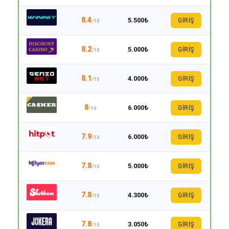
8.4
5.500₺
GİRİŞ
/10
8.2
5.000₺
GİRİŞ
/10
8.1
4.000₺
GİRİŞ
/10
8
6.000₺
GİRİŞ
/10
7.9
6.000₺
GİRİŞ
/10
7.8
5.000₺
GİRİŞ
/10
7.8
4.300₺
GİRİŞ
/10
7.8
3.050₺
GİRİŞ
/10