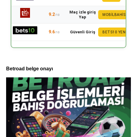
Maç izle giriş
9.2
MOBILBAHIS
/10
Yap
9.6
Güvenli Giriş
BETS10 YENI
/10
Betroad belge onayı