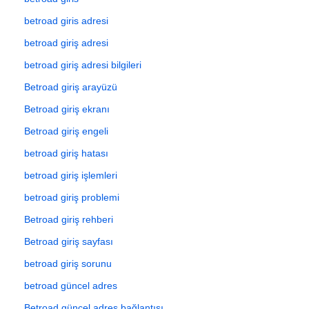
betroad giris adresi
betroad giriş adresi
betroad giriş adresi bilgileri
Betroad giriş arayüzü
Betroad giriş ekranı
Betroad giriş engeli
betroad giriş hatası
betroad giriş işlemleri
betroad giriş problemi
Betroad giriş rehberi
Betroad giriş sayfası
betroad giriş sorunu
betroad güncel adres
Betroad güncel adres bağlantısı