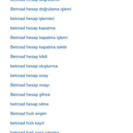
Betroad hesap doğrulama işlemi
betroad hesap işlemleri
betroad hesap kapatma
Betroad hesap kapatma işlemi
Betroad hesap kapatma talebi
Betroad hesap kilidi
betroad hesap oluşturma
betroad hesap onay
Betroad hesap onayı
Betroad hesap şifresi
betroad hesap silme
Betroad hızlı erişim
betroad hızlı kayıt
betroad hızlı para yatırma