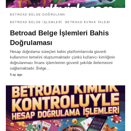
BETROAD BELGE DOĞRULAMA
BETROAD BELGE IŞLEMLERI
BETROAD EVRAK TALEBI
Betroad Belge İşlemleri Bahis
Doğrulaması
Hesap doğrulama süreçleri bahis platformlarında güvenli
kullanımın temelini oluşturmaktadır çünkü kullanıcı kimliğinin
doğrulanması finans işlemlerinin güvenli şekilde ilerlemesini
sağlamaktadır. Belge…
5 ay ago