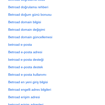
Betroad doğrulama rehberi
Betroad doğum günü bonusu
Betroad domain bilgisi
Betroad domain değişimi
Betroad domain güncellemesi
betroad e-posta
Betroad e-posta adresi
betroad e-posta desteği
Betroad e-posta destek
Betroad e-posta kullanımı
Betroad en yeni giriş bilgisi
Betroad engelli adres bilgileri
Betroad erişim adresi
betroad erişim adresleri