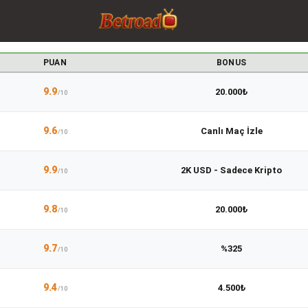
PUAN
BONUS
9.9
20.000₺
/10
9.6
Canlı Maç İzle
/10
9.9
2K USD - Sadece Kripto
/10
9.8
20.000₺
/10
9.7
%325
/10
9.4
4.500₺
/10