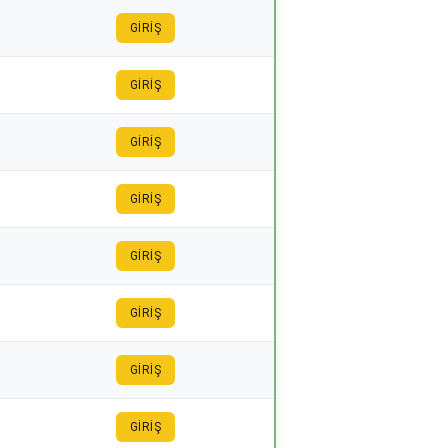
GİRİŞ
GİRİŞ
GİRİŞ
GİRİŞ
GİRİŞ
GİRİŞ
GİRİŞ
GİRİŞ