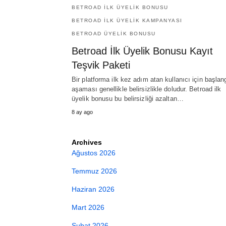
BETROAD ILK ÜYELIK BONUSU
BETROAD ILK ÜYELIK KAMPANYASI
BETROAD ÜYELIK BONUSU
Betroad İlk Üyelik Bonusu Kayıt
Teşvik Paketi
Bir platforma ilk kez adım atan kullanıcı için başlan
aşaması genellikle belirsizlikle doludur. Betroad ilk
üyelik bonusu bu belirsizliği azaltan…
8 ay ago
Archives
Ağustos 2026
Temmuz 2026
Haziran 2026
Mart 2026
Şubat 2026