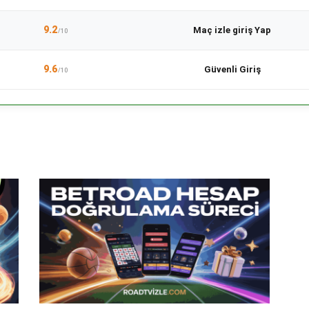
9.2
Maç izle giriş Yap
/10
9.6
Güvenli Giriş
/10