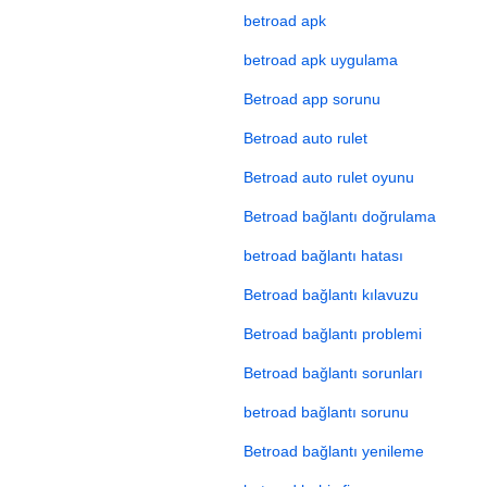
betroad apk
betroad apk uygulama
Betroad app sorunu
Betroad auto rulet
Betroad auto rulet oyunu
Betroad bağlantı doğrulama
betroad bağlantı hatası
Betroad bağlantı kılavuzu
Betroad bağlantı problemi
Betroad bağlantı sorunları
betroad bağlantı sorunu
Betroad bağlantı yenileme