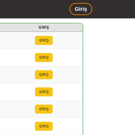
Giriş
GIRIŞ
GİRİŞ
GİRİŞ
GİRİŞ
GİRİŞ
GİRİŞ
GİRİŞ