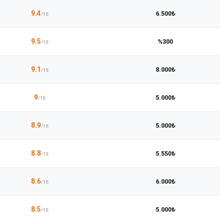
9.4
6.500₺
/10
9.5
%300
/10
9.1
8.000₺
/10
9
5.000₺
/10
8.9
5.000₺
/10
8.8
5.550₺
/10
8.6
6.000₺
/10
8.5
5.000₺
/10