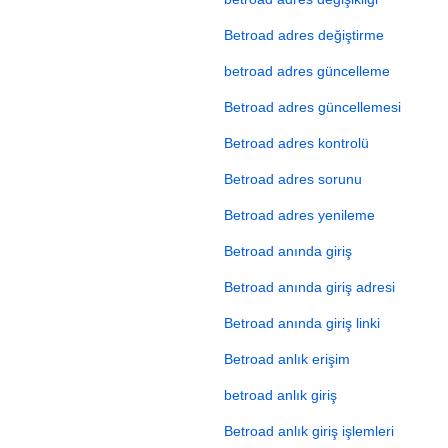
Betroad adres değiştirme
betroad adres güncelleme
Betroad adres güncellemesi
Betroad adres kontrolü
Betroad adres sorunu
Betroad adres yenileme
Betroad anında giriş
Betroad anında giriş adresi
Betroad anında giriş linki
Betroad anlık erişim
betroad anlık giriş
Betroad anlık giriş işlemleri