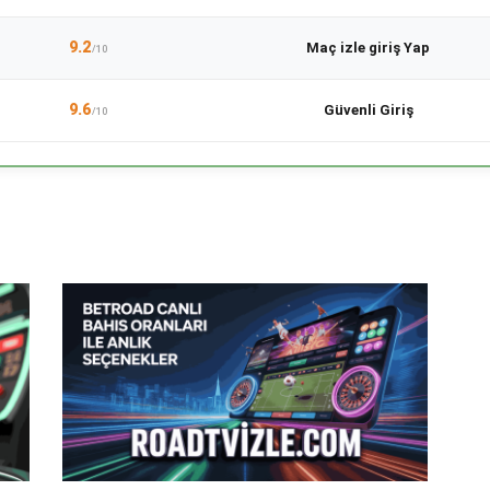
9.2
Maç izle giriş Yap
/10
9.6
Güvenli Giriş
/10