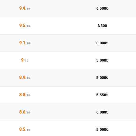
9.4
6.500₺
/10
9.5
%300
/10
9.1
8.000₺
/10
9
5.000₺
/10
8.9
5.000₺
/10
8.8
5.550₺
/10
8.6
6.000₺
/10
8.5
5.000₺
/10