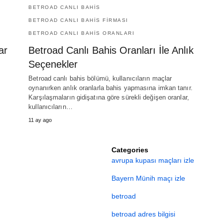
BETROAD CANLI BAHIS
BETROAD CANLI BAHIS FIRMASI
BETROAD CANLI BAHIS ORANLARI
ar
Betroad Canlı Bahis Oranları İle Anlık
Seçenekler
.
Betroad canlı bahis bölümü, kullanıcıların maçlar
oynanırken anlık oranlarla bahis yapmasına imkan tanır.
Karşılaşmaların gidişatına göre sürekli değişen oranlar,
kullanıcıların…
11 ay ago
Categories
avrupa kupası maçları izle
Bayern Münih maçı izle
betroad
betroad adres bilgisi