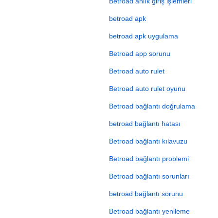
Betroad anlık giriş işlemleri
betroad apk
betroad apk uygulama
Betroad app sorunu
Betroad auto rulet
Betroad auto rulet oyunu
Betroad bağlantı doğrulama
betroad bağlantı hatası
Betroad bağlantı kılavuzu
Betroad bağlantı problemi
Betroad bağlantı sorunları
betroad bağlantı sorunu
Betroad bağlantı yenileme