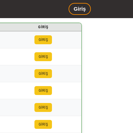
Giriş
GIRIŞ
GİRİŞ
GİRİŞ
GİRİŞ
GİRİŞ
GİRİŞ
GİRİŞ