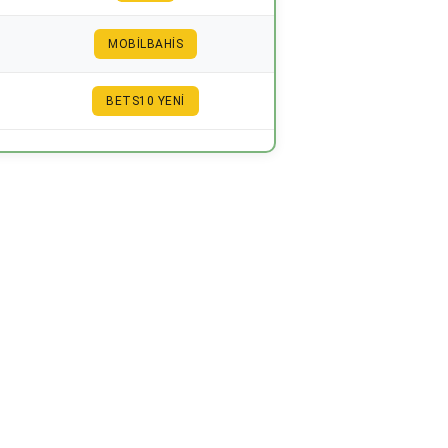
MOBILBAHIS
BETS10 YENI