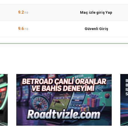
9.2
Maç izle giriş Yap
/10
9.6
Güvenli Giriş
/10