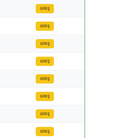
GİRİŞ
GİRİŞ
GİRİŞ
GİRİŞ
GİRİŞ
GİRİŞ
GİRİŞ
GİRİŞ