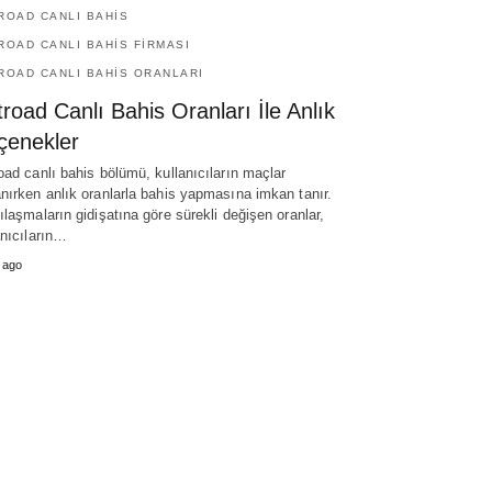
ROAD CANLI BAHIS
ROAD CANLI BAHIS FIRMASI
ROAD CANLI BAHIS ORANLARI
road Canlı Bahis Oranları İle Anlık
çenekler
oad canlı bahis bölümü, kullanıcıların maçlar
nırken anlık oranlarla bahis yapmasına imkan tanır.
ılaşmaların gidişatına göre sürekli değişen oranlar,
anıcıların…
 ago