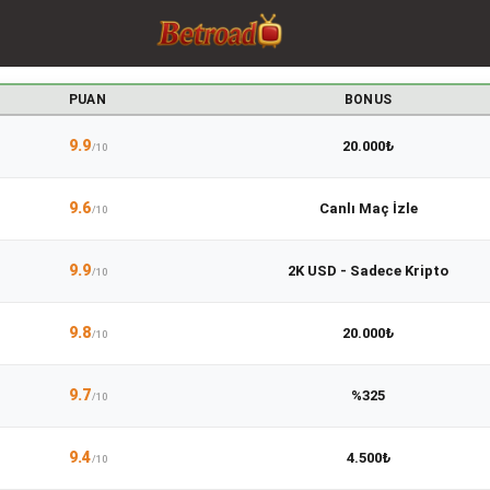
PUAN
BONUS
9.9
20.000₺
/10
9.6
Canlı Maç İzle
/10
9.9
2K USD - Sadece Kripto
/10
9.8
20.000₺
/10
9.7
%325
/10
9.4
4.500₺
/10