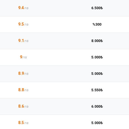
9.4
6.500₺
/10
9.5
%300
/10
9.1
8.000₺
/10
9
5.000₺
/10
8.9
5.000₺
/10
8.8
5.550₺
/10
8.6
6.000₺
/10
8.5
5.000₺
/10