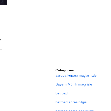
e
r…
Categories
avrupa kupası maçları izle
Bayern Münih maçı izle
betroad
betroad adres bilgisi