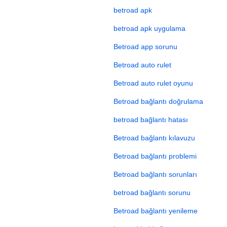
betroad apk
betroad apk uygulama
Betroad app sorunu
Betroad auto rulet
Betroad auto rulet oyunu
Betroad bağlantı doğrulama
betroad bağlantı hatası
Betroad bağlantı kılavuzu
Betroad bağlantı problemi
Betroad bağlantı sorunları
betroad bağlantı sorunu
Betroad bağlantı yenileme