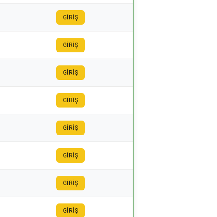
GİRİŞ
GİRİŞ
GİRİŞ
GİRİŞ
GİRİŞ
GİRİŞ
GİRİŞ
GİRİŞ