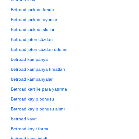
Betroad jackpot fırsatı
Betroad jackpot oyunlar
Betroad jackpot slotlar
Betroad jeton cüzdan
Betroad jeton cüzdan ödeme
betroad kampanya
betroad kampanya fırsatları
betroad kampanyalar
Betroad kart ile para yatırma
Betroad kayıp bonusu
Betroad kayıp bonusu alımı
betroad kayıt
Betroad kayıt formu
betroad kayıt iptali