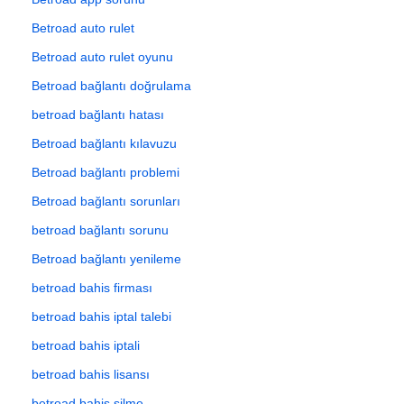
Betroad auto rulet
Betroad auto rulet oyunu
Betroad bağlantı doğrulama
betroad bağlantı hatası
Betroad bağlantı kılavuzu
Betroad bağlantı problemi
Betroad bağlantı sorunları
betroad bağlantı sorunu
Betroad bağlantı yenileme
betroad bahis firması
betroad bahis iptal talebi
betroad bahis iptali
betroad bahis lisansı
betroad bahis silme