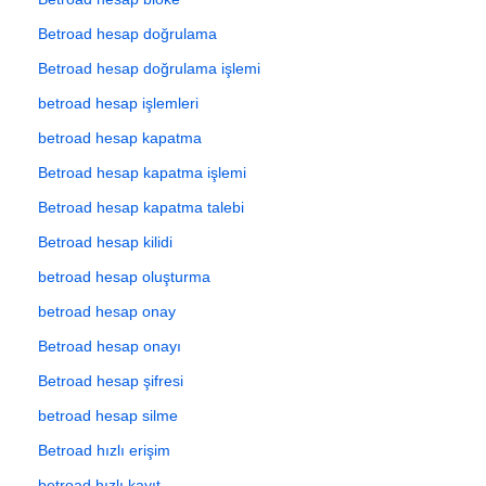
Betroad hesap doğrulama
Betroad hesap doğrulama işlemi
betroad hesap işlemleri
betroad hesap kapatma
Betroad hesap kapatma işlemi
Betroad hesap kapatma talebi
Betroad hesap kilidi
betroad hesap oluşturma
betroad hesap onay
Betroad hesap onayı
Betroad hesap şifresi
betroad hesap silme
Betroad hızlı erişim
betroad hızlı kayıt