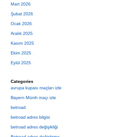
Mart 2026
Şubat 2026
Ocak 2026
Aralık 2025
Kasım 2025
Ekim 2025
Eylül 2025
Categories
avrupa kupası maçları izle
Bayern Münih maçı izle
betroad
betroad adres bilgisi
betroad adres değişikliği
Betroad adres değiştirme