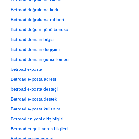
Betroad doğrulama kodu
Betroad doğrulama rehberi
Betroad doğum günü bonusu
Betroad domain bilgisi
Betroad domain değişimi
Betroad domain güncellemesi
betroad e-posta
Betroad e-posta adresi
betroad e-posta desteği
Betroad e-posta destek
Betroad e-posta kullanımı
Betroad en yeni giriş bilgisi
Betroad engelli adres bilgileri
Betroad erişim adresi