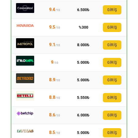
9.4
6.500₺
GİRİŞ
/10
9.5
%300
GİRİŞ
/10
9.1
8.000₺
GİRİŞ
/10
9
5.000₺
GİRİŞ
/10
8.9
5.000₺
GİRİŞ
/10
8.8
5.550₺
GİRİŞ
/10
8.6
6.000₺
GİRİŞ
/10
8.5
5.000₺
GİRİŞ
/10