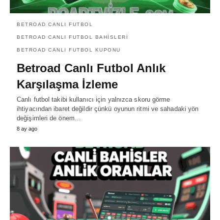
BETROAD CANLI FUTBOL
BETROAD CANLI FUTBOL BAHISLERI
BETROAD CANLI FUTBOL KUPONU
Betroad Canlı Futbol Anlık
Karşılaşma İzleme
Canlı futbol takibi kullanıcı için yalnızca skoru görme
ihtiyacından ibaret değildir çünkü oyunun ritmi ve sahadaki yön
değişimleri de önem…
8 ay ago