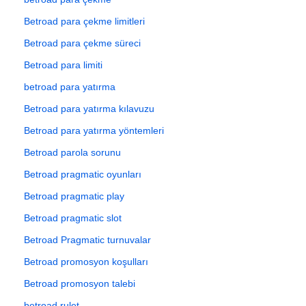
Betroad para çekme limitleri
Betroad para çekme süreci
Betroad para limiti
betroad para yatırma
Betroad para yatırma kılavuzu
Betroad para yatırma yöntemleri
Betroad parola sorunu
Betroad pragmatic oyunları
Betroad pragmatic play
Betroad pragmatic slot
Betroad Pragmatic turnuvalar
Betroad promosyon koşulları
Betroad promosyon talebi
betroad rulet