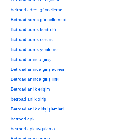
betroad adres güncelleme
Betroad adres güncellemesi
Betroad adres kontrolü
Betroad adres sorunu
Betroad adres yenileme
Betroad anında giriş
Betroad anında giriş adresi
Betroad anında giriş linki
Betroad anlık erişim
betroad anlık giriş
Betroad anlık giriş işlemleri
betroad apk
betroad apk uygulama
Betroad app sorunu