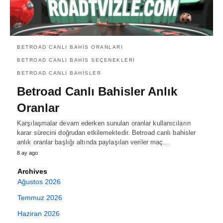
BETROAD CANLI BAHIS ORANLARI
BETROAD CANLI BAHIS SEÇENEKLERI
BETROAD CANLI BAHISLER
Betroad Canlı Bahisler Anlık
Oranlar
Karşılaşmalar devam ederken sunulan oranlar kullanıcıların
karar sürecini doğrudan etkilemektedir. Betroad canlı bahisler
anlık oranlar başlığı altında paylaşılan veriler maç…
8 ay ago
Archives
Ağustos 2026
Temmuz 2026
Haziran 2026