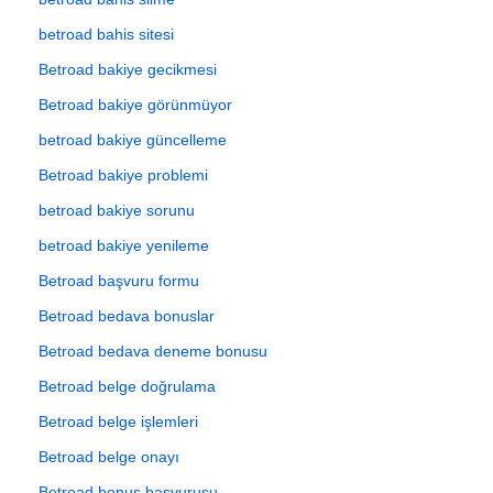
betroad bahis sitesi
Betroad bakiye gecikmesi
Betroad bakiye görünmüyor
betroad bakiye güncelleme
Betroad bakiye problemi
betroad bakiye sorunu
betroad bakiye yenileme
Betroad başvuru formu
Betroad bedava bonuslar
Betroad bedava deneme bonusu
Betroad belge doğrulama
Betroad belge işlemleri
Betroad belge onayı
Betroad bonus başvurusu