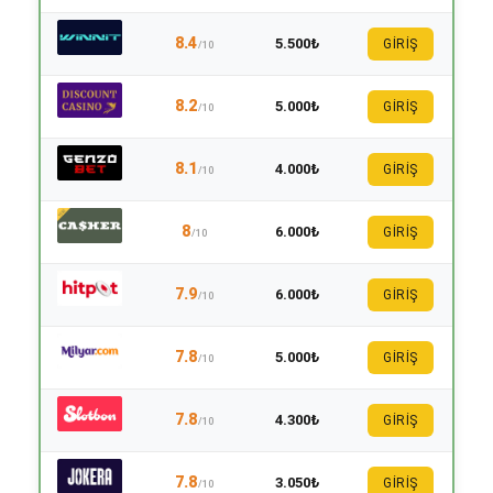
8.4
5.500₺
GİRİŞ
/10
8.2
5.000₺
GİRİŞ
/10
8.1
4.000₺
GİRİŞ
/10
8
6.000₺
GİRİŞ
/10
7.9
6.000₺
GİRİŞ
/10
7.8
5.000₺
GİRİŞ
/10
7.8
4.300₺
GİRİŞ
/10
7.8
3.050₺
GİRİŞ
/10