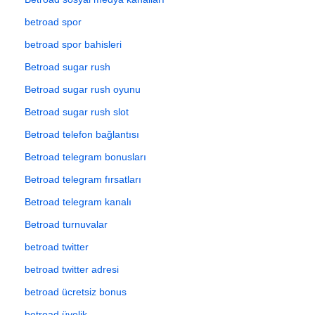
betroad spor
betroad spor bahisleri
Betroad sugar rush
Betroad sugar rush oyunu
Betroad sugar rush slot
Betroad telefon bağlantısı
Betroad telegram bonusları
Betroad telegram fırsatları
Betroad telegram kanalı
Betroad turnuvalar
betroad twitter
betroad twitter adresi
betroad ücretsiz bonus
betroad üyelik