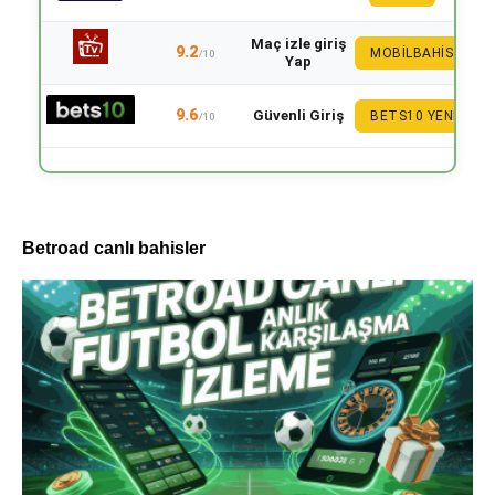
Maç izle giriş
9.2
MOBILBAHIS
/10
Yap
9.6
Güvenli Giriş
BETS10 YENI
/10
Betroad canlı bahisler