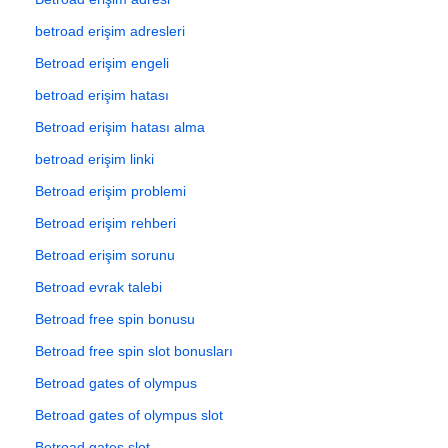
betroad erişim adresleri
Betroad erişim engeli
betroad erişim hatası
Betroad erişim hatası alma
betroad erişim linki
Betroad erişim problemi
Betroad erişim rehberi
Betroad erişim sorunu
Betroad evrak talebi
Betroad free spin bonusu
Betroad free spin slot bonusları
Betroad gates of olympus
Betroad gates of olympus slot
Betroad gates slot