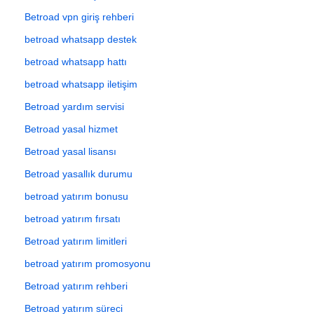
Betroad vpn giriş rehberi
betroad whatsapp destek
betroad whatsapp hattı
betroad whatsapp iletişim
Betroad yardım servisi
Betroad yasal hizmet
Betroad yasal lisansı
Betroad yasallık durumu
betroad yatırım bonusu
betroad yatırım fırsatı
Betroad yatırım limitleri
betroad yatırım promosyonu
Betroad yatırım rehberi
Betroad yatırım süreci