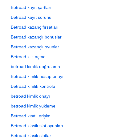
Betroad kayıt şartları
Betroad kayıt sorunu
Betroad kazanç fırsatları
Betroad kazançlı bonuslar
Betroad kazançlı oyunlar
Betroad kilit açma
betroad kimlik doğrulama
Betroad kimlik hesap onayı
Betroad kimlik kontrolü
betroad kimlik onayı
betroad kimlik yükleme
Betroad kısıtlı erişim
Betroad klasik slot oyunları
Betroad klasik slotlar