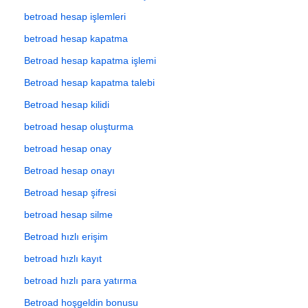
betroad hesap işlemleri
betroad hesap kapatma
Betroad hesap kapatma işlemi
Betroad hesap kapatma talebi
Betroad hesap kilidi
betroad hesap oluşturma
betroad hesap onay
Betroad hesap onayı
Betroad hesap şifresi
betroad hesap silme
Betroad hızlı erişim
betroad hızlı kayıt
betroad hızlı para yatırma
Betroad hoşgeldin bonusu