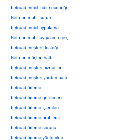
betroad mobil indir seçeneği
Betroad mobil sorun
betroad mobil uygulama
Betroad mobil uygulama giriş
betroad müşteri desteği
Betroad müşteri hattı
betroad müşteri hizmetleri
betroad müşteri yardım hattı
betroad ödeme
betroad ödeme gecikmesi
betroad ödeme işlemleri
betroad ödeme problemi
betroad ödeme sorunu
betroad ödeme yöntemleri