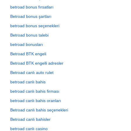
betroad bonus fırsatları
Betroad bonus şartları
betroad bonus seçenekleri
Betroad bonus talebi
betroad bonusları
Betroad BTK engeli
Betroad BTK engelli adresler
Betroad canlı auto rulet
betroad canlı bahis
betroad canlı bahis firması
betroad canlı bahis oranları
Betroad canlı bahis seçenekleri
Betroad canlı bahisler
betroad canlı casino