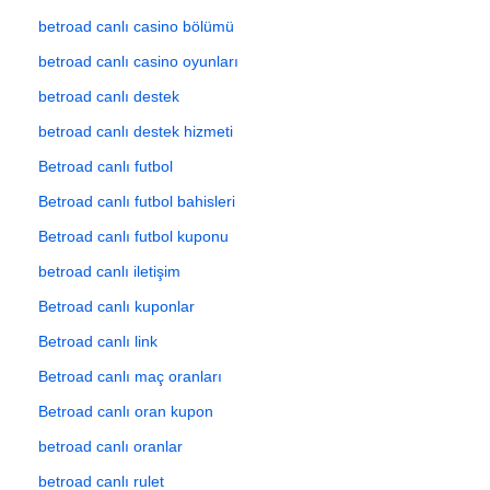
betroad canlı casino bölümü
betroad canlı casino oyunları
betroad canlı destek
betroad canlı destek hizmeti
Betroad canlı futbol
Betroad canlı futbol bahisleri
Betroad canlı futbol kuponu
betroad canlı iletişim
Betroad canlı kuponlar
Betroad canlı link
Betroad canlı maç oranları
Betroad canlı oran kupon
betroad canlı oranlar
betroad canlı rulet