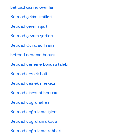
betroad casino oyunları
Betroad çekim limitleri
Betroad çevrim şartı
Betroad çevrim şartları
Betroad Curacao lisansı
betroad deneme bonusu
Betroad deneme bonusu talebi
Betroad destek hattı
Betroad destek merkezi
Betroad discount bonusu
Betroad doğru adres
Betroad doğrulama işlemi
Betroad doğrulama kodu
Betroad doğrulama rehberi