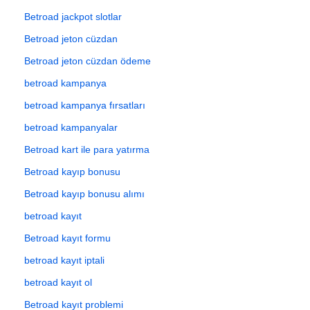
Betroad jackpot slotlar
Betroad jeton cüzdan
Betroad jeton cüzdan ödeme
betroad kampanya
betroad kampanya fırsatları
betroad kampanyalar
Betroad kart ile para yatırma
Betroad kayıp bonusu
Betroad kayıp bonusu alımı
betroad kayıt
Betroad kayıt formu
betroad kayıt iptali
betroad kayıt ol
Betroad kayıt problemi