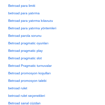
Betroad para limiti
betroad para yatırma
Betroad para yatırma kılavuzu
Betroad para yatırma yöntemleri
Betroad parola sorunu
Betroad pragmatic oyunları
Betroad pragmatic play
Betroad pragmatic slot
Betroad Pragmatic turnuvalar
Betroad promosyon koşulları
Betroad promosyon talebi
betroad rulet
betroad rulet seçenekleri
Betroad sanal cüzdan