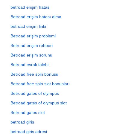
betroad erişim hatası
Betroad erişim hatası alma
betroad erişim linki
Betroad erişim problemi
Betroad erişim rehberi
Betroad erişim sorunu
Betroad evrak talebi
Betroad free spin bonusu
Betroad free spin slot bonusları
Betroad gates of olympus
Betroad gates of olympus slot
Betroad gates slot
betroad giris
betroad giris adresi