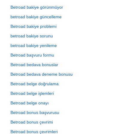
Betroad bakiye görünmüyor
betroad bakiye güncelleme
Betroad bakiye problemi
betroad bakiye sorunu
betroad bakiye yenileme
Betroad başvuru formu
Betroad bedava bonuslar
Betroad bedava deneme bonusu
Betroad belge doğrulama
Betroad belge işlemleri
Betroad belge onayı
Betroad bonus başvurusu
Betroad bonus çevrimi
Betroad bonus çevrimleri