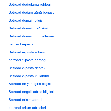
Betroad doğrulama rehberi
Betroad doğum günü bonusu
Betroad domain bilgisi
Betroad domain değişimi
Betroad domain güncellemesi
betroad e-posta
Betroad e-posta adresi
betroad e-posta desteği
Betroad e-posta destek
Betroad e-posta kullanımı
Betroad en yeni giriş bilgisi
Betroad engelli adres bilgileri
Betroad erişim adresi
betroad erişim adresleri