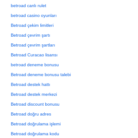
betroad canlı rulet
betroad casino oyunları
Betroad çekim limitleri
Betroad çevrim şartı
Betroad çevrim şartları
Betroad Curacao lisansı
betroad deneme bonusu
Betroad deneme bonusu talebi
Betroad destek hattı
Betroad destek merkezi
Betroad discount bonusu
Betroad doğru adres
Betroad doğrulama işlemi
Betroad doğrulama kodu