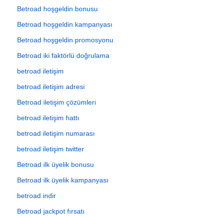
Betroad hoşgeldin bonusu
Betroad hoşgeldin kampanyası
Betroad hoşgeldin promosyonu
Betroad iki faktörlü doğrulama
betroad iletişim
betroad iletişim adresi
Betroad iletişim çözümleri
betroad iletişim hattı
betroad iletişim numarası
betroad iletişim twitter
Betroad ilk üyelik bonusu
Betroad ilk üyelik kampanyası
betroad indir
Betroad jackpot fırsatı