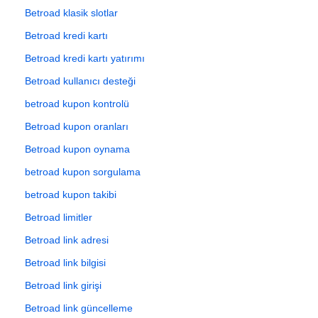
Betroad klasik slotlar
Betroad kredi kartı
Betroad kredi kartı yatırımı
Betroad kullanıcı desteği
betroad kupon kontrolü
Betroad kupon oranları
Betroad kupon oynama
betroad kupon sorgulama
betroad kupon takibi
Betroad limitler
Betroad link adresi
Betroad link bilgisi
Betroad link girişi
Betroad link güncelleme