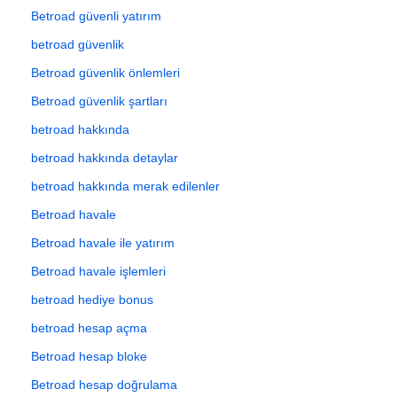
Betroad güvenli yatırım
betroad güvenlik
Betroad güvenlik önlemleri
Betroad güvenlik şartları
betroad hakkında
betroad hakkında detaylar
betroad hakkında merak edilenler
Betroad havale
Betroad havale ile yatırım
Betroad havale işlemleri
betroad hediye bonus
betroad hesap açma
Betroad hesap bloke
Betroad hesap doğrulama