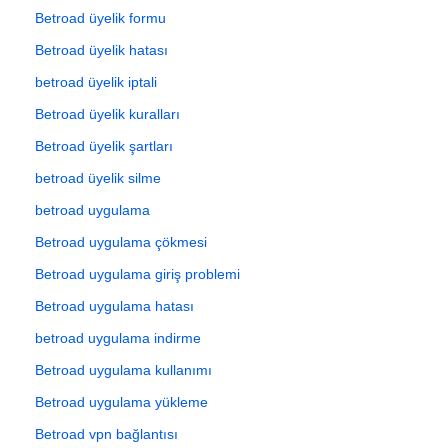
Betroad üyelik formu
Betroad üyelik hatası
betroad üyelik iptali
Betroad üyelik kuralları
Betroad üyelik şartları
betroad üyelik silme
betroad uygulama
Betroad uygulama çökmesi
Betroad uygulama giriş problemi
Betroad uygulama hatası
betroad uygulama indirme
Betroad uygulama kullanımı
Betroad uygulama yükleme
Betroad vpn bağlantısı