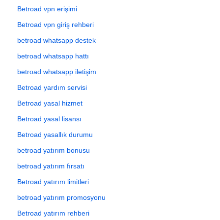
Betroad vpn erişimi
Betroad vpn giriş rehberi
betroad whatsapp destek
betroad whatsapp hattı
betroad whatsapp iletişim
Betroad yardım servisi
Betroad yasal hizmet
Betroad yasal lisansı
Betroad yasallık durumu
betroad yatırım bonusu
betroad yatırım fırsatı
Betroad yatırım limitleri
betroad yatırım promosyonu
Betroad yatırım rehberi