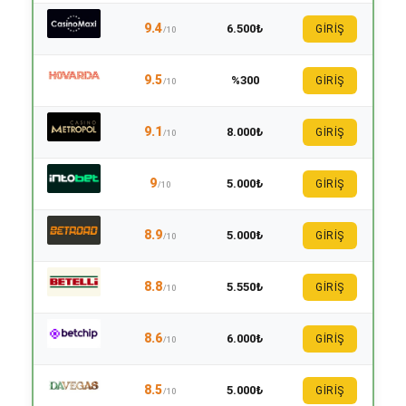
9.4
6.500₺
GİRİŞ
/10
9.5
%300
GİRİŞ
/10
9.1
8.000₺
GİRİŞ
/10
9
5.000₺
GİRİŞ
/10
8.9
5.000₺
GİRİŞ
/10
8.8
5.550₺
GİRİŞ
/10
8.6
6.000₺
GİRİŞ
/10
8.5
5.000₺
GİRİŞ
/10