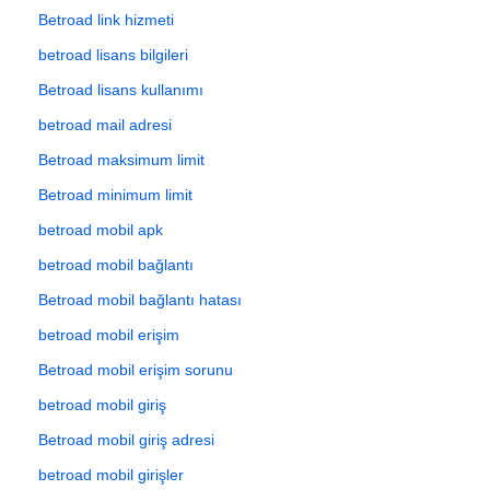
Betroad link hizmeti
betroad lisans bilgileri
Betroad lisans kullanımı
betroad mail adresi
Betroad maksimum limit
Betroad minimum limit
betroad mobil apk
betroad mobil bağlantı
Betroad mobil bağlantı hatası
betroad mobil erişim
Betroad mobil erişim sorunu
betroad mobil giriş
Betroad mobil giriş adresi
betroad mobil girişler