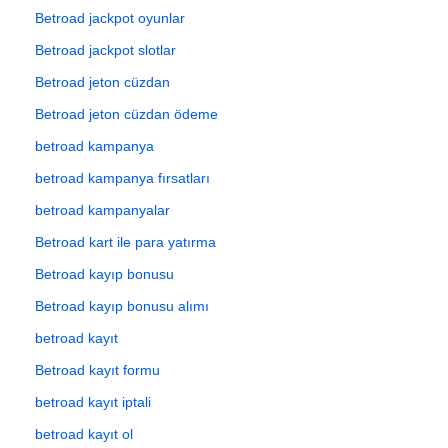
Betroad jackpot oyunlar
Betroad jackpot slotlar
Betroad jeton cüzdan
Betroad jeton cüzdan ödeme
betroad kampanya
betroad kampanya fırsatları
betroad kampanyalar
Betroad kart ile para yatırma
Betroad kayıp bonusu
Betroad kayıp bonusu alımı
betroad kayıt
Betroad kayıt formu
betroad kayıt iptali
betroad kayıt ol