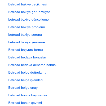
Betroad bakiye gecikmesi
Betroad bakiye görünmüyor
betroad bakiye güncelleme
Betroad bakiye problemi
betroad bakiye sorunu
betroad bakiye yenileme
Betroad başvuru formu
Betroad bedava bonuslar
Betroad bedava deneme bonusu
Betroad belge doğrulama
Betroad belge işlemleri
Betroad belge onayı
Betroad bonus başvurusu
Betroad bonus çevrimi