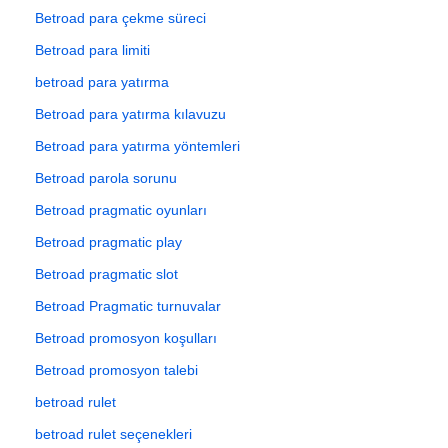
Betroad para çekme süreci
Betroad para limiti
betroad para yatırma
Betroad para yatırma kılavuzu
Betroad para yatırma yöntemleri
Betroad parola sorunu
Betroad pragmatic oyunları
Betroad pragmatic play
Betroad pragmatic slot
Betroad Pragmatic turnuvalar
Betroad promosyon koşulları
Betroad promosyon talebi
betroad rulet
betroad rulet seçenekleri