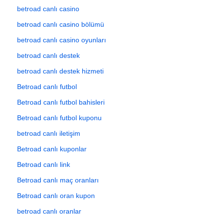
betroad canlı casino
betroad canlı casino bölümü
betroad canlı casino oyunları
betroad canlı destek
betroad canlı destek hizmeti
Betroad canlı futbol
Betroad canlı futbol bahisleri
Betroad canlı futbol kuponu
betroad canlı iletişim
Betroad canlı kuponlar
Betroad canlı link
Betroad canlı maç oranları
Betroad canlı oran kupon
betroad canlı oranlar