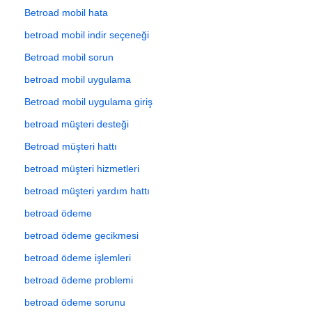
Betroad mobil hata
betroad mobil indir seçeneği
Betroad mobil sorun
betroad mobil uygulama
Betroad mobil uygulama giriş
betroad müşteri desteği
Betroad müşteri hattı
betroad müşteri hizmetleri
betroad müşteri yardım hattı
betroad ödeme
betroad ödeme gecikmesi
betroad ödeme işlemleri
betroad ödeme problemi
betroad ödeme sorunu