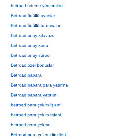
betroad ödeme yöntemleri
Betroad ödüllü oyunlar
Betroad ödüllü turnuvalar
Betroad onay kılavuzu
Betroad onay kodu
Betroad onay süreci
Betroad özel bonuslar
Betroad papara
Betroad papara para yatırma
Betroad papara yatırımı
betroad para çekim işlemi
betroad para çekim talebi
betroad para çekme
Betroad para çekme limitleri