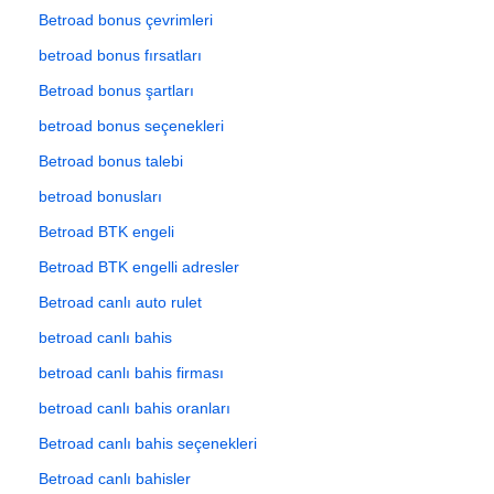
Betroad bonus çevrimleri
betroad bonus fırsatları
Betroad bonus şartları
betroad bonus seçenekleri
Betroad bonus talebi
betroad bonusları
Betroad BTK engeli
Betroad BTK engelli adresler
Betroad canlı auto rulet
betroad canlı bahis
betroad canlı bahis firması
betroad canlı bahis oranları
Betroad canlı bahis seçenekleri
Betroad canlı bahisler