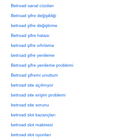
Betroad sanal cüzdan
Betroad şifre değişikliği
betroad şifre değiştirme
Betroad şifre hatası
betroad şifre sıfırlama
betroad şifre yenileme
Betroad şifre yenileme problemi
Betroad şifremi unuttum
betroad site açılmıyor
betroad site erişim problemi
betroad site sorunu
betroad slot kazançları
betroad slot makinesi
betroad slot oyunları