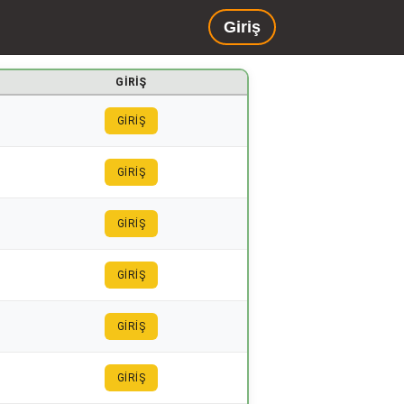
Giriş
GIRIŞ
GİRİŞ
GİRİŞ
GİRİŞ
GİRİŞ
GİRİŞ
GİRİŞ