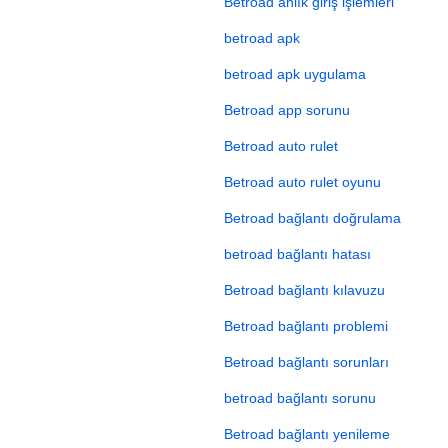
Betroad anlık giriş işlemleri
betroad apk
betroad apk uygulama
Betroad app sorunu
Betroad auto rulet
Betroad auto rulet oyunu
Betroad bağlantı doğrulama
betroad bağlantı hatası
Betroad bağlantı kılavuzu
Betroad bağlantı problemi
Betroad bağlantı sorunları
betroad bağlantı sorunu
Betroad bağlantı yenileme