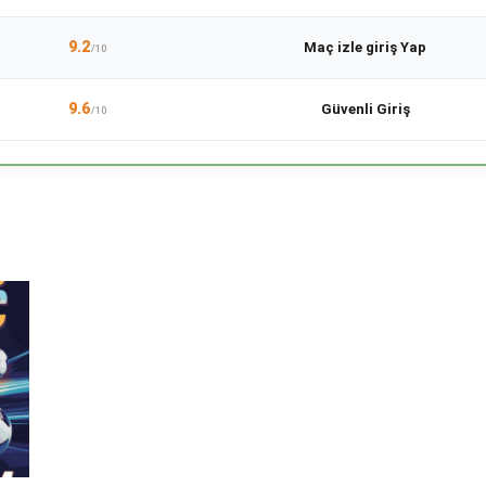
9.2
Maç izle giriş Yap
/10
9.6
Güvenli Giriş
/10