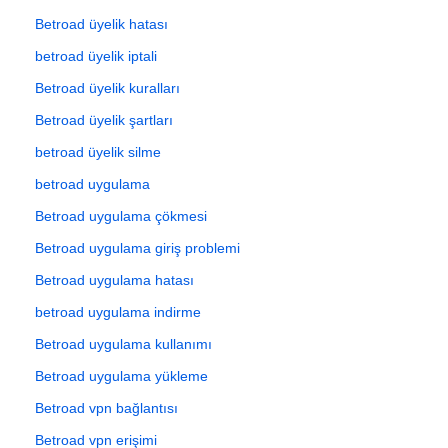
Betroad üyelik hatası
betroad üyelik iptali
Betroad üyelik kuralları
Betroad üyelik şartları
betroad üyelik silme
betroad uygulama
Betroad uygulama çökmesi
Betroad uygulama giriş problemi
Betroad uygulama hatası
betroad uygulama indirme
Betroad uygulama kullanımı
Betroad uygulama yükleme
Betroad vpn bağlantısı
Betroad vpn erişimi