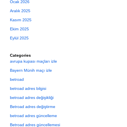
Ocak 2026
Aralık 2025
Kasım 2025
Ekim 2025
Eylül 2025
Categories
avrupa kupası maçları izle
Bayern Münih maçı izle
betroad
betroad adres bilgisi
betroad adres değişikliği
Betroad adres değiştirme
betroad adres güncelleme
Betroad adres güncellemesi