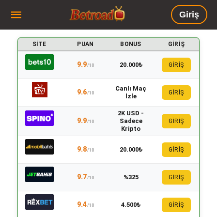
Giriş
SITE
PUAN
BONUS
GIRIŞ
9.9
20.000₺
GİRİŞ
/10
Canlı Maç
9.6
GİRİŞ
/10
İzle
2K USD -
9.9
Sadece
GİRİŞ
/10
Kripto
9.8
20.000₺
GİRİŞ
/10
9.7
%325
GİRİŞ
/10
9.4
4.500₺
GİRİŞ
/10