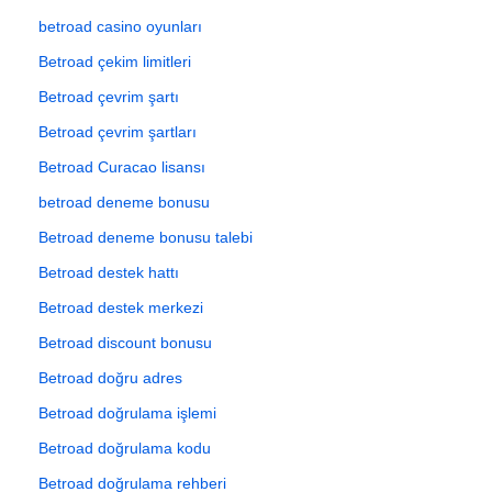
betroad casino oyunları
Betroad çekim limitleri
Betroad çevrim şartı
Betroad çevrim şartları
Betroad Curacao lisansı
betroad deneme bonusu
Betroad deneme bonusu talebi
Betroad destek hattı
Betroad destek merkezi
Betroad discount bonusu
Betroad doğru adres
Betroad doğrulama işlemi
Betroad doğrulama kodu
Betroad doğrulama rehberi