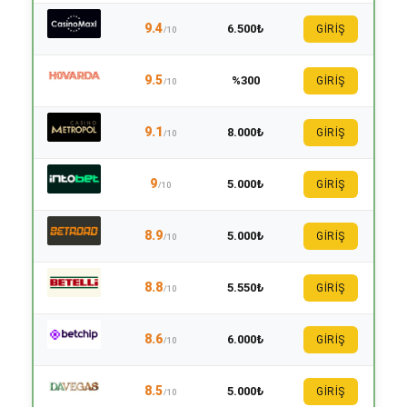
9.4
6.500₺
GİRİŞ
/10
9.5
%300
GİRİŞ
/10
9.1
8.000₺
GİRİŞ
/10
9
5.000₺
GİRİŞ
/10
8.9
5.000₺
GİRİŞ
/10
8.8
5.550₺
GİRİŞ
/10
8.6
6.000₺
GİRİŞ
/10
8.5
5.000₺
GİRİŞ
/10