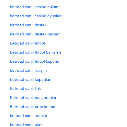
betroad canlı casino bölümü
betroad canlı casino oyunları
betroad canlı destek
betroad canlı destek hizmeti
Betroad canlı futbol
Betroad canlı futbol bahisleri
Betroad canlı futbol kuponu
betroad canlı iletişim
Betroad canlı kuponlar
Betroad canlı link
Betroad canlı maç oranları
Betroad canlı oran kupon
betroad canlı oranlar
betroad canlı rulet