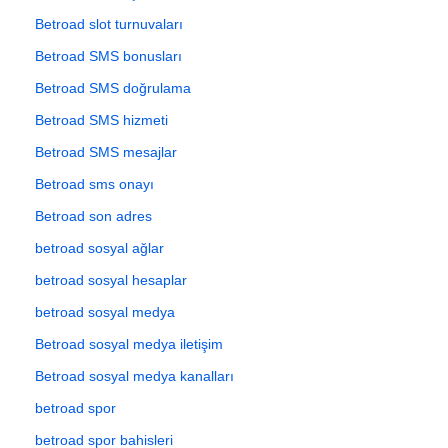
Betroad slot turnuvaları
Betroad SMS bonusları
Betroad SMS doğrulama
Betroad SMS hizmeti
Betroad SMS mesajlar
Betroad sms onayı
Betroad son adres
betroad sosyal ağlar
betroad sosyal hesaplar
betroad sosyal medya
Betroad sosyal medya iletişim
Betroad sosyal medya kanalları
betroad spor
betroad spor bahisleri