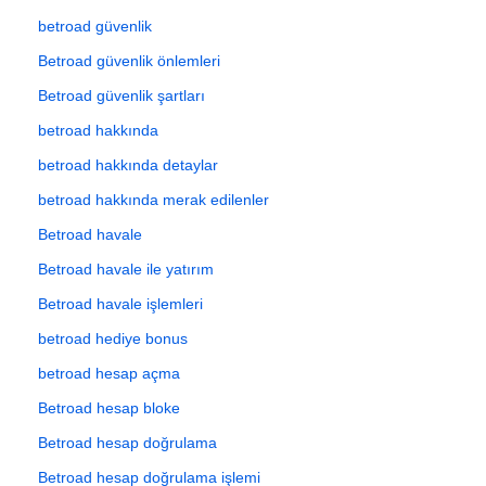
betroad güvenlik
Betroad güvenlik önlemleri
Betroad güvenlik şartları
betroad hakkında
betroad hakkında detaylar
betroad hakkında merak edilenler
Betroad havale
Betroad havale ile yatırım
Betroad havale işlemleri
betroad hediye bonus
betroad hesap açma
Betroad hesap bloke
Betroad hesap doğrulama
Betroad hesap doğrulama işlemi