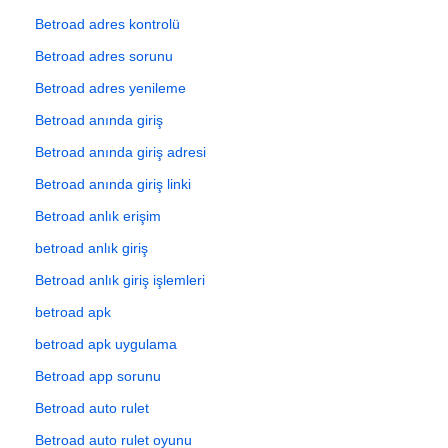
Betroad adres kontrolü
Betroad adres sorunu
Betroad adres yenileme
Betroad anında giriş
Betroad anında giriş adresi
Betroad anında giriş linki
Betroad anlık erişim
betroad anlık giriş
Betroad anlık giriş işlemleri
betroad apk
betroad apk uygulama
Betroad app sorunu
Betroad auto rulet
Betroad auto rulet oyunu