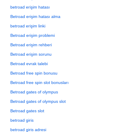
betroad erişim hatası
Betroad erişim hatası alma
betroad erişim linki
Betroad erişim problemi
Betroad erişim rehberi
Betroad erişim sorunu
Betroad evrak talebi
Betroad free spin bonusu
Betroad free spin slot bonusları
Betroad gates of olympus
Betroad gates of olympus slot
Betroad gates slot
betroad giris
betroad giris adresi