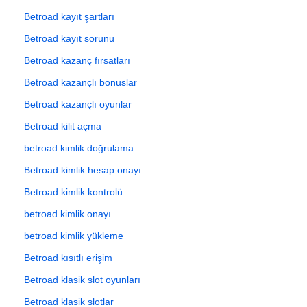
Betroad kayıt şartları
Betroad kayıt sorunu
Betroad kazanç fırsatları
Betroad kazançlı bonuslar
Betroad kazançlı oyunlar
Betroad kilit açma
betroad kimlik doğrulama
Betroad kimlik hesap onayı
Betroad kimlik kontrolü
betroad kimlik onayı
betroad kimlik yükleme
Betroad kısıtlı erişim
Betroad klasik slot oyunları
Betroad klasik slotlar