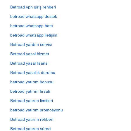
Betroad vpn giriş rehberi
betroad whatsapp destek
betroad whatsapp hattı
betroad whatsapp iletişim
Betroad yardım servisi
Betroad yasal hizmet
Betroad yasal lisansı
Betroad yasallık durumu
betroad yatırım bonusu
betroad yatırım fırsatı
Betroad yatırım limitleri
betroad yatırım promosyonu
Betroad yatırım rehberi
Betroad yatırım süreci