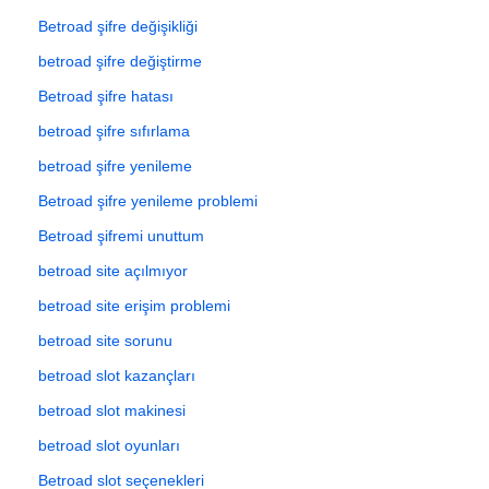
Betroad şifre değişikliği
betroad şifre değiştirme
Betroad şifre hatası
betroad şifre sıfırlama
betroad şifre yenileme
Betroad şifre yenileme problemi
Betroad şifremi unuttum
betroad site açılmıyor
betroad site erişim problemi
betroad site sorunu
betroad slot kazançları
betroad slot makinesi
betroad slot oyunları
Betroad slot seçenekleri