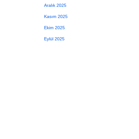
Aralık 2025
Kasım 2025
Ekim 2025
Eylül 2025