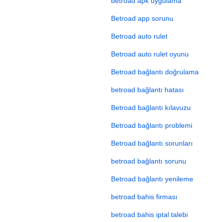
betroad apk uygulama
Betroad app sorunu
Betroad auto rulet
Betroad auto rulet oyunu
Betroad bağlantı doğrulama
betroad bağlantı hatası
Betroad bağlantı kılavuzu
Betroad bağlantı problemi
Betroad bağlantı sorunları
betroad bağlantı sorunu
Betroad bağlantı yenileme
betroad bahis firması
betroad bahis iptal talebi