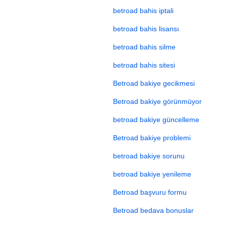
betroad bahis iptali
betroad bahis lisansı
betroad bahis silme
betroad bahis sitesi
Betroad bakiye gecikmesi
Betroad bakiye görünmüyor
betroad bakiye güncelleme
Betroad bakiye problemi
betroad bakiye sorunu
betroad bakiye yenileme
Betroad başvuru formu
Betroad bedava bonuslar