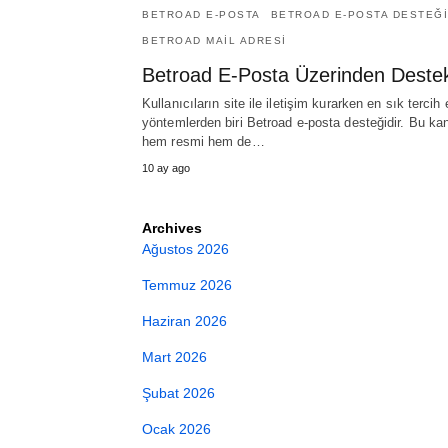
BETROAD E-POSTA
BETROAD E-POSTA DESTEĞI
BETROAD MAIL ADRESI
Betroad E-Posta Üzerinden Deste
Kullanıcıların site ile iletişim kurarken en sık tercih e
yöntemlerden biri Betroad e-posta desteğidir. Bu ka
hem resmi hem de…
10 ay ago
Archives
Ağustos 2026
Temmuz 2026
Haziran 2026
Mart 2026
Şubat 2026
Ocak 2026