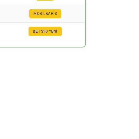
MOBILBAHIS
BETS10 YENI