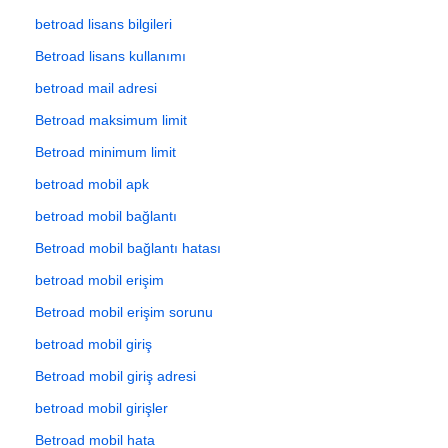
betroad lisans bilgileri
Betroad lisans kullanımı
betroad mail adresi
Betroad maksimum limit
Betroad minimum limit
betroad mobil apk
betroad mobil bağlantı
Betroad mobil bağlantı hatası
betroad mobil erişim
Betroad mobil erişim sorunu
betroad mobil giriş
Betroad mobil giriş adresi
betroad mobil girişler
Betroad mobil hata