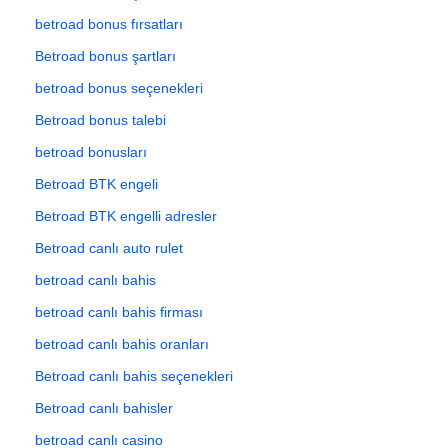
betroad bonus fırsatları
Betroad bonus şartları
betroad bonus seçenekleri
Betroad bonus talebi
betroad bonusları
Betroad BTK engeli
Betroad BTK engelli adresler
Betroad canlı auto rulet
betroad canlı bahis
betroad canlı bahis firması
betroad canlı bahis oranları
Betroad canlı bahis seçenekleri
Betroad canlı bahisler
betroad canlı casino