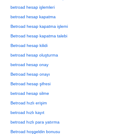
betroad hesap işlemleri
betroad hesap kapatma
Betroad hesap kapatma işlemi
Betroad hesap kapatma talebi
Betroad hesap kilidi
betroad hesap oluşturma
betroad hesap onay
Betroad hesap onayı
Betroad hesap şifresi
betroad hesap silme
Betroad hızlı erişim
betroad hızlı kayıt
betroad hızlı para yatırma
Betroad hoşgeldin bonusu