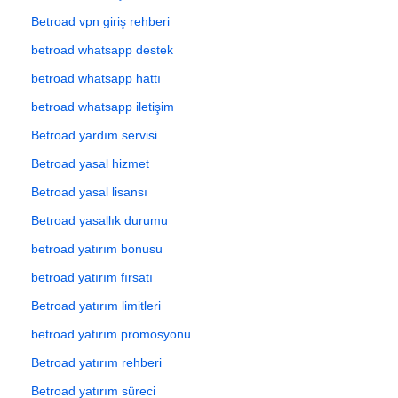
Betroad vpn giriş rehberi
betroad whatsapp destek
betroad whatsapp hattı
betroad whatsapp iletişim
Betroad yardım servisi
Betroad yasal hizmet
Betroad yasal lisansı
Betroad yasallık durumu
betroad yatırım bonusu
betroad yatırım fırsatı
Betroad yatırım limitleri
betroad yatırım promosyonu
Betroad yatırım rehberi
Betroad yatırım süreci