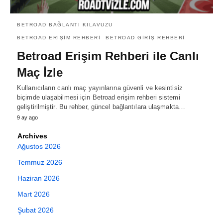
BETROAD BAĞLANTI KILAVUZU
BETROAD ERIŞIM REHBERI
BETROAD GIRIŞ REHBERI
Betroad Erişim Rehberi ile Canlı
Maç İzle
Kullanıcıların canlı maç yayınlarına güvenli ve kesintisiz
biçimde ulaşabilmesi için Betroad erişim rehberi sistemi
geliştirilmiştir. Bu rehber, güncel bağlantılara ulaşmakta…
9 ay ago
Archives
Ağustos 2026
Temmuz 2026
Haziran 2026
Mart 2026
Şubat 2026