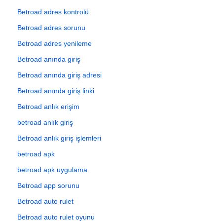
Betroad adres kontrolü
Betroad adres sorunu
Betroad adres yenileme
Betroad anında giriş
Betroad anında giriş adresi
Betroad anında giriş linki
Betroad anlık erişim
betroad anlık giriş
Betroad anlık giriş işlemleri
betroad apk
betroad apk uygulama
Betroad app sorunu
Betroad auto rulet
Betroad auto rulet oyunu