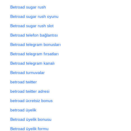
Betroad sugar rush
Betroad sugar rush oyunu
Betroad sugar rush slot
Betroad telefon bağlantısı
Betroad telegram bonusları
Betroad telegram fırsatları
Betroad telegram kanalı
Betroad turnuvalar
betroad twitter
betroad twitter adresi
betroad ücretsiz bonus
betroad üyelik
Betroad üyelik bonusu
Betroad üyelik formu