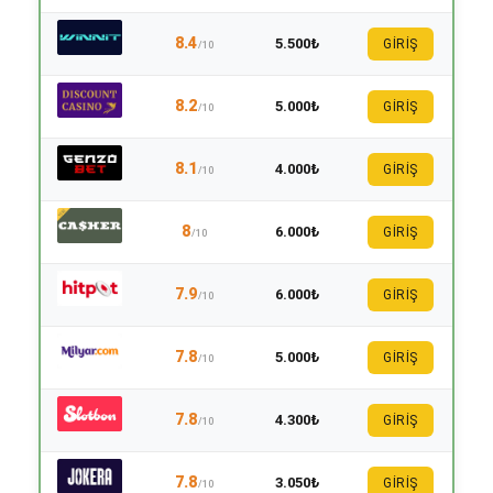
8.4
5.500₺
GİRİŞ
/10
8.2
5.000₺
GİRİŞ
/10
8.1
4.000₺
GİRİŞ
/10
8
6.000₺
GİRİŞ
/10
7.9
6.000₺
GİRİŞ
/10
7.8
5.000₺
GİRİŞ
/10
7.8
4.300₺
GİRİŞ
/10
7.8
3.050₺
GİRİŞ
/10