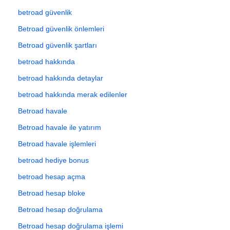
betroad güvenlik
Betroad güvenlik önlemleri
Betroad güvenlik şartları
betroad hakkında
betroad hakkında detaylar
betroad hakkında merak edilenler
Betroad havale
Betroad havale ile yatırım
Betroad havale işlemleri
betroad hediye bonus
betroad hesap açma
Betroad hesap bloke
Betroad hesap doğrulama
Betroad hesap doğrulama işlemi