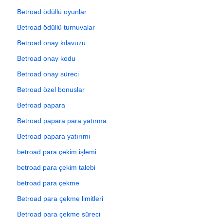
Betroad ödüllü oyunlar
Betroad ödüllü turnuvalar
Betroad onay kılavuzu
Betroad onay kodu
Betroad onay süreci
Betroad özel bonuslar
Betroad papara
Betroad papara para yatırma
Betroad papara yatırımı
betroad para çekim işlemi
betroad para çekim talebi
betroad para çekme
Betroad para çekme limitleri
Betroad para çekme süreci