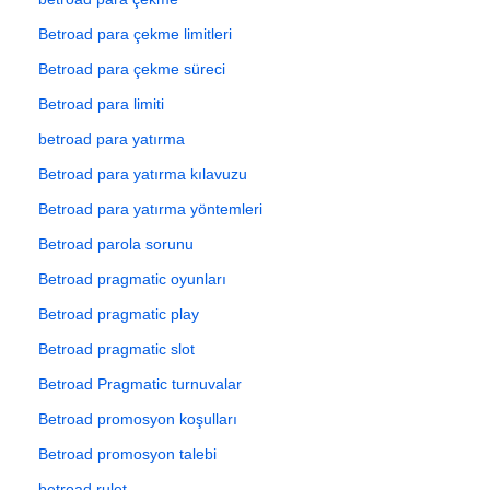
Betroad para çekme limitleri
Betroad para çekme süreci
Betroad para limiti
betroad para yatırma
Betroad para yatırma kılavuzu
Betroad para yatırma yöntemleri
Betroad parola sorunu
Betroad pragmatic oyunları
Betroad pragmatic play
Betroad pragmatic slot
Betroad Pragmatic turnuvalar
Betroad promosyon koşulları
Betroad promosyon talebi
betroad rulet