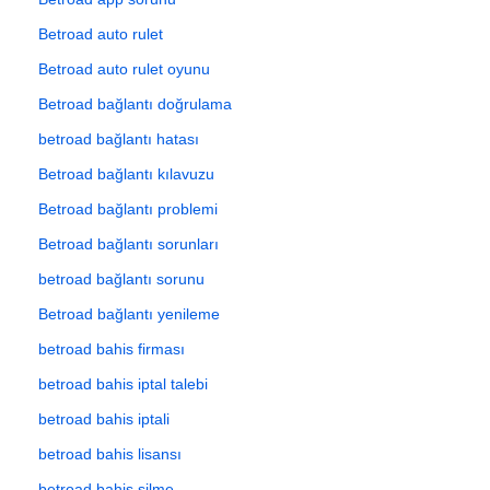
Betroad auto rulet
Betroad auto rulet oyunu
Betroad bağlantı doğrulama
betroad bağlantı hatası
Betroad bağlantı kılavuzu
Betroad bağlantı problemi
Betroad bağlantı sorunları
betroad bağlantı sorunu
Betroad bağlantı yenileme
betroad bahis firması
betroad bahis iptal talebi
betroad bahis iptali
betroad bahis lisansı
betroad bahis silme