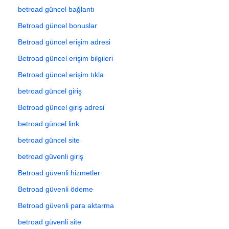
betroad güncel bağlantı
Betroad güncel bonuslar
Betroad güncel erişim adresi
Betroad güncel erişim bilgileri
Betroad güncel erişim tıkla
betroad güncel giriş
Betroad güncel giriş adresi
betroad güncel link
betroad güncel site
betroad güvenli giriş
Betroad güvenli hizmetler
Betroad güvenli ödeme
Betroad güvenli para aktarma
betroad güvenli site