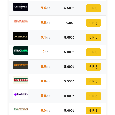
9.4
6.500₺
GİRİŞ
/10
9.5
%300
GİRİŞ
/10
9.1
8.000₺
GİRİŞ
/10
9
5.000₺
GİRİŞ
/10
8.9
5.000₺
GİRİŞ
/10
8.8
5.550₺
GİRİŞ
/10
8.6
6.000₺
GİRİŞ
/10
8.5
5.000₺
GİRİŞ
/10