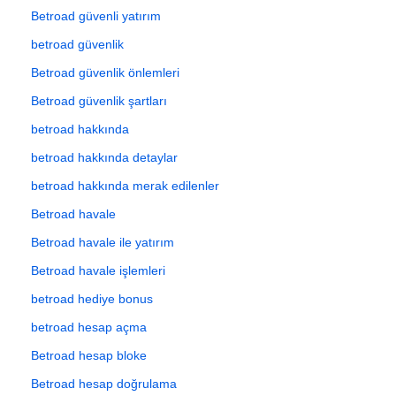
Betroad güvenli yatırım
betroad güvenlik
Betroad güvenlik önlemleri
Betroad güvenlik şartları
betroad hakkında
betroad hakkında detaylar
betroad hakkında merak edilenler
Betroad havale
Betroad havale ile yatırım
Betroad havale işlemleri
betroad hediye bonus
betroad hesap açma
Betroad hesap bloke
Betroad hesap doğrulama