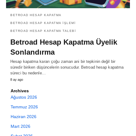
BETROAD HESAP KAPATMA
BETROAD HESAP KAPATMA IŞLEMI
BETROAD HESAP KAPATMA TALEBI
Betroad Hesap Kapatma Üyelik
Sonlandırma
Hesap kapatma kararı çoğu zaman ani bir tepkinin değil bir
süredir biriken düşüncelerin sonucudur. Betroad hesap kapatma
süreci bu nedenle…
8 ay ago
Archives
Ağustos 2026
Temmuz 2026
Haziran 2026
Mart 2026
Şubat 2026