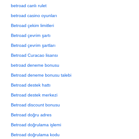
betroad canlı rulet
betroad casino oyunları
Betroad çekim limitleri
Betroad çevrim şartı
Betroad çevrim şartları
Betroad Curacao lisansı
betroad deneme bonusu
Betroad deneme bonusu talebi
Betroad destek hattı
Betroad destek merkezi
Betroad discount bonusu
Betroad doğru adres
Betroad doğrulama işlemi
Betroad doğrulama kodu