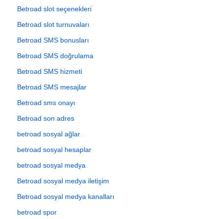
Betroad slot seçenekleri
Betroad slot turnuvaları
Betroad SMS bonusları
Betroad SMS doğrulama
Betroad SMS hizmeti
Betroad SMS mesajlar
Betroad sms onayı
Betroad son adres
betroad sosyal ağlar
betroad sosyal hesaplar
betroad sosyal medya
Betroad sosyal medya iletişim
Betroad sosyal medya kanalları
betroad spor