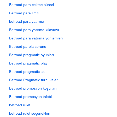
Betroad para çekme süreci
Betroad para limiti
betroad para yatırma
Betroad para yatırma kılavuzu
Betroad para yatırma yöntemleri
Betroad parola sorunu
Betroad pragmatic oyunları
Betroad pragmatic play
Betroad pragmatic slot
Betroad Pragmatic turnuvalar
Betroad promosyon koşulları
Betroad promosyon talebi
betroad rulet
betroad rulet seçenekleri