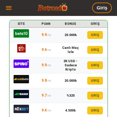
Giriş
SITE
PUAN
BONUS
GIRIŞ
9.9
20.000₺
GİRİŞ
/10
Canlı Maç
9.6
GİRİŞ
/10
İzle
2K USD -
9.9
Sadece
GİRİŞ
/10
Kripto
9.8
20.000₺
GİRİŞ
/10
9.7
%325
GİRİŞ
/10
9.4
4.500₺
GİRİŞ
/10