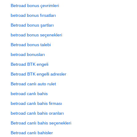
Betroad bonus çevrimleri
betroad bonus fırsatları
Betroad bonus şartları
betroad bonus seçenekleri
Betroad bonus talebi
betroad bonusları
Betroad BTK engeli
Betroad BTK engelli adresler
Betroad canlı auto rulet
betroad canlı bahis
betroad canlı bahis firması
betroad canlı bahis oranları
Betroad canlı bahis seçenekleri
Betroad canlı bahisler