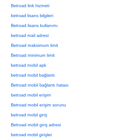
Betroad link hizmeti
betroad lisans bilgileri
Betroad lisans kullanımı
betroad mail adresi
Betroad maksimum limit
Betroad minimum limit
betroad mobil apk
betroad mobil bağlantı
Betroad mobil bağlantı hatası
betroad mobil erişim
Betroad mobil erişim sorunu
betroad mobil giriş
Betroad mobil giriş adresi
betroad mobil girişler