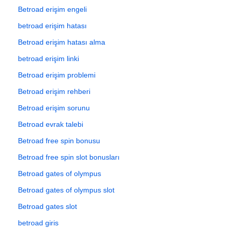
Betroad erişim engeli
betroad erişim hatası
Betroad erişim hatası alma
betroad erişim linki
Betroad erişim problemi
Betroad erişim rehberi
Betroad erişim sorunu
Betroad evrak talebi
Betroad free spin bonusu
Betroad free spin slot bonusları
Betroad gates of olympus
Betroad gates of olympus slot
Betroad gates slot
betroad giris