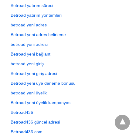
Betroad yatırım süreci
Betroad yatırım yöntemleri
betroad yeni adres
Betroad yeni adres belirleme
betroad yeni adresi
Betroad yeni bağlantı
betroad yeni giriş
Betroad yeni giriş adresi
Betroad yeni üye deneme bonusu
betroad yeni üyelik
Betroad yeni üyelik kampanyası
Betroad436
Betroad436 güncel adresi
Betroad436.com