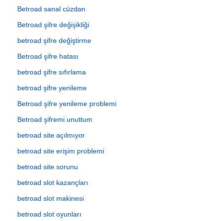
Betroad sanal cüzdan
Betroad şifre değişikliği
betroad şifre değiştirme
Betroad şifre hatası
betroad şifre sıfırlama
betroad şifre yenileme
Betroad şifre yenileme problemi
Betroad şifremi unuttum
betroad site açılmıyor
betroad site erişim problemi
betroad site sorunu
betroad slot kazançları
betroad slot makinesi
betroad slot oyunları