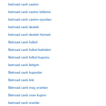
betroad canlı casino
betroad canlı casino bölümü
betroad canlı casino oyunları
betroad canlı destek
betroad canlı destek hizmeti
Betroad canlı futbol
Betroad canlı futbol bahisleri
Betroad canlı futbol kuponu
betroad canlı iletişim
Betroad canlı kuponlar
Betroad canlı link
Betroad canlı maç oranları
Betroad canlı oran kupon
betroad canlı oranlar