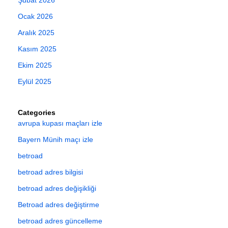
Ocak 2026
Aralık 2025
Kasım 2025
Ekim 2025
Eylül 2025
Categories
avrupa kupası maçları izle
Bayern Münih maçı izle
betroad
betroad adres bilgisi
betroad adres değişikliği
Betroad adres değiştirme
betroad adres güncelleme