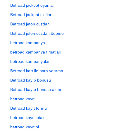
Betroad jackpot oyunlar
Betroad jackpot slotlar
Betroad jeton cüzdan
Betroad jeton cüzdan ödeme
betroad kampanya
betroad kampanya fırsatları
betroad kampanyalar
Betroad kart ile para yatırma
Betroad kayıp bonusu
Betroad kayıp bonusu alımı
betroad kayıt
Betroad kayıt formu
betroad kayıt iptali
betroad kayıt ol