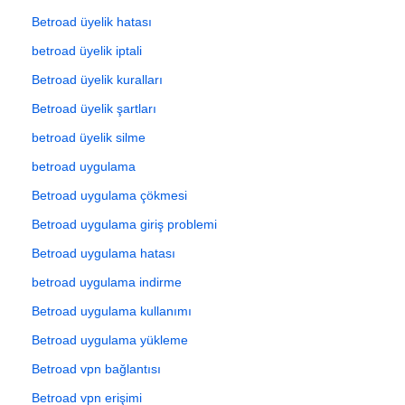
Betroad üyelik hatası
betroad üyelik iptali
Betroad üyelik kuralları
Betroad üyelik şartları
betroad üyelik silme
betroad uygulama
Betroad uygulama çökmesi
Betroad uygulama giriş problemi
Betroad uygulama hatası
betroad uygulama indirme
Betroad uygulama kullanımı
Betroad uygulama yükleme
Betroad vpn bağlantısı
Betroad vpn erişimi