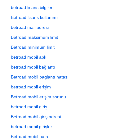
betroad lisans bilgileri
Betroad lisans kullanımı
betroad mail adresi
Betroad maksimum limit
Betroad minimum limit
betroad mobil apk
betroad mobil bağlantı
Betroad mobil bağlantı hatası
betroad mobil erişim
Betroad mobil erişim sorunu
betroad mobil giriş
Betroad mobil giriş adresi
betroad mobil girişler
Betroad mobil hata