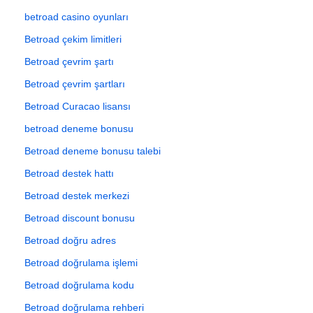
betroad casino oyunları
Betroad çekim limitleri
Betroad çevrim şartı
Betroad çevrim şartları
Betroad Curacao lisansı
betroad deneme bonusu
Betroad deneme bonusu talebi
Betroad destek hattı
Betroad destek merkezi
Betroad discount bonusu
Betroad doğru adres
Betroad doğrulama işlemi
Betroad doğrulama kodu
Betroad doğrulama rehberi