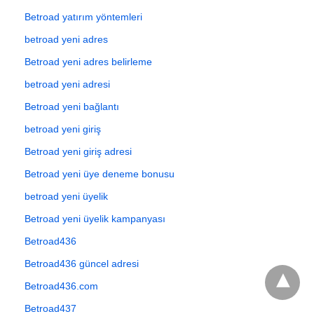
Betroad yatırım yöntemleri
betroad yeni adres
Betroad yeni adres belirleme
betroad yeni adresi
Betroad yeni bağlantı
betroad yeni giriş
Betroad yeni giriş adresi
Betroad yeni üye deneme bonusu
betroad yeni üyelik
Betroad yeni üyelik kampanyası
Betroad436
Betroad436 güncel adresi
Betroad436.com
Betroad437