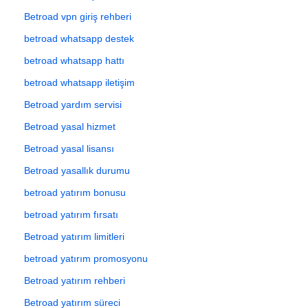
Betroad vpn giriş rehberi
betroad whatsapp destek
betroad whatsapp hattı
betroad whatsapp iletişim
Betroad yardım servisi
Betroad yasal hizmet
Betroad yasal lisansı
Betroad yasallık durumu
betroad yatırım bonusu
betroad yatırım fırsatı
Betroad yatırım limitleri
betroad yatırım promosyonu
Betroad yatırım rehberi
Betroad yatırım süreci