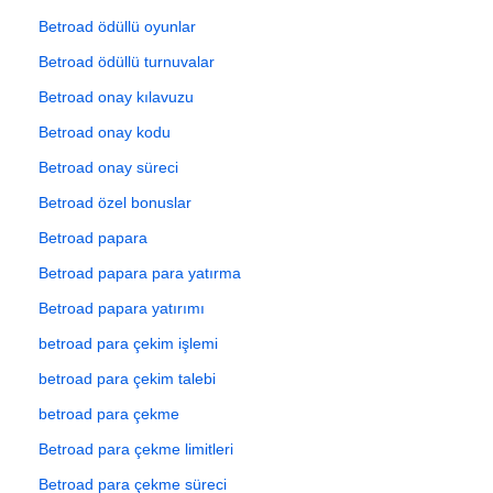
Betroad ödüllü oyunlar
Betroad ödüllü turnuvalar
Betroad onay kılavuzu
Betroad onay kodu
Betroad onay süreci
Betroad özel bonuslar
Betroad papara
Betroad papara para yatırma
Betroad papara yatırımı
betroad para çekim işlemi
betroad para çekim talebi
betroad para çekme
Betroad para çekme limitleri
Betroad para çekme süreci