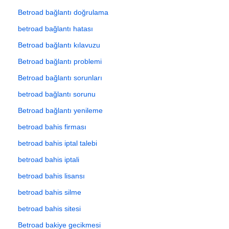
Betroad bağlantı doğrulama
betroad bağlantı hatası
Betroad bağlantı kılavuzu
Betroad bağlantı problemi
Betroad bağlantı sorunları
betroad bağlantı sorunu
Betroad bağlantı yenileme
betroad bahis firması
betroad bahis iptal talebi
betroad bahis iptali
betroad bahis lisansı
betroad bahis silme
betroad bahis sitesi
Betroad bakiye gecikmesi