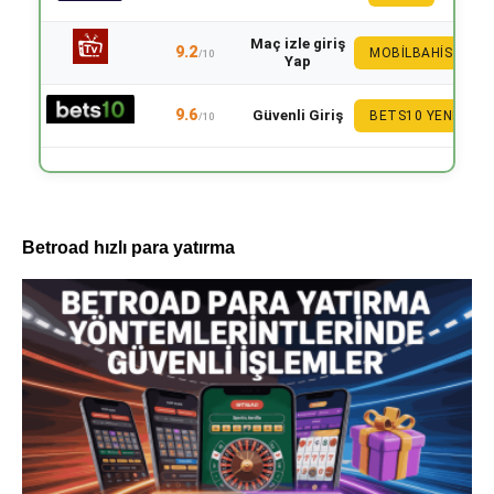
Maç izle giriş
9.2
MOBILBAHIS
/10
Yap
9.6
Güvenli Giriş
BETS10 YENI
/10
Betroad hızlı para yatırma