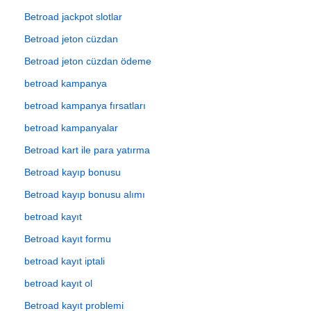
Betroad jackpot slotlar
Betroad jeton cüzdan
Betroad jeton cüzdan ödeme
betroad kampanya
betroad kampanya fırsatları
betroad kampanyalar
Betroad kart ile para yatırma
Betroad kayıp bonusu
Betroad kayıp bonusu alımı
betroad kayıt
Betroad kayıt formu
betroad kayıt iptali
betroad kayıt ol
Betroad kayıt problemi