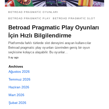
BETROAD PRAGMATIC OYUNLARI
BETROAD PRAGMATIC PLAY
BETROAD PRAGMATIC SLOT
Betroad Pragmatic Play Oyunları
İçin Hızlı Bilgilendirme
Platformda farklı türlerde slot deneyimi arayan kullanıcılar
Betroad pragmatic play oyunları üzerinden geniş bir oyun
seçkisine kolayca ulaşabilir. Bu oyunlar…
9 ay ago
Archives
Ağustos 2026
Temmuz 2026
Haziran 2026
Mart 2026
Şubat 2026