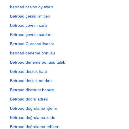
betroad casino oyunları
Betroad çekim limitleri
Betroad çevrim şartı
Betroad çevrim şartları
Betroad Curacao lisansı
betroad deneme bonusu
Betroad deneme bonusu talebi
Betroad destek hattı
Betroad destek merkezi
Betroad discount bonusu
Betroad doğru adres
Betroad doğrulama işlemi
Betroad doğrulama kodu
Betroad doğrulama rehberi