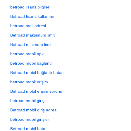
betroad lisans bilgileri
Betroad lisans kullanımı
betroad mail adresi
Betroad maksimum limit
Betroad minimum limit
betroad mobil apk
betroad mobil bağlantı
Betroad mobil bağlantı hatası
betroad mobil erişim
Betroad mobil erişim sorunu
betroad mobil giriş
Betroad mobil giriş adresi
betroad mobil girişler
Betroad mobil hata