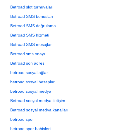
Betroad slot turnuvaları
Betroad SMS bonusları
Betroad SMS doğrulama
Betroad SMS hizmeti
Betroad SMS mesajlar
Betroad sms onayı
Betroad son adres
betroad sosyal ağlar
betroad sosyal hesaplar
betroad sosyal medya
Betroad sosyal medya iletişim
Betroad sosyal medya kanalları
betroad spor
betroad spor bahisleri