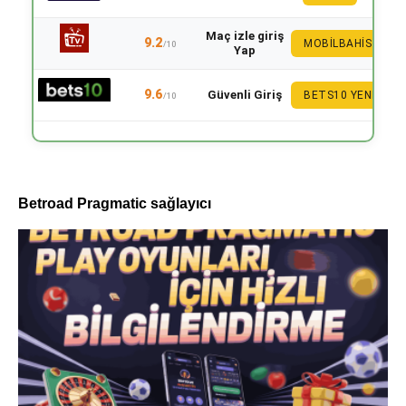
Maç izle giriş
9.2
MOBILBAHIS
/10
Yap
9.6
Güvenli Giriş
BETS10 YENI
/10
Betroad Pragmatic sağlayıcı