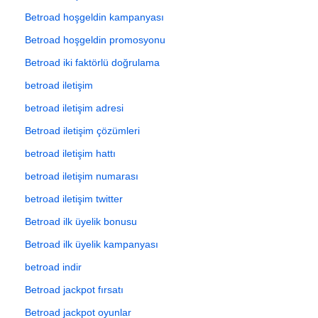
Betroad hoşgeldin kampanyası
Betroad hoşgeldin promosyonu
Betroad iki faktörlü doğrulama
betroad iletişim
betroad iletişim adresi
Betroad iletişim çözümleri
betroad iletişim hattı
betroad iletişim numarası
betroad iletişim twitter
Betroad ilk üyelik bonusu
Betroad ilk üyelik kampanyası
betroad indir
Betroad jackpot fırsatı
Betroad jackpot oyunlar