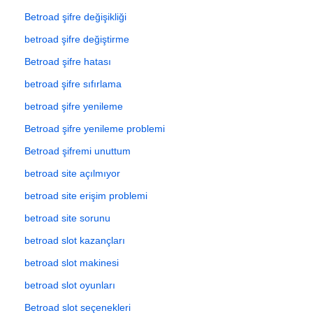
Betroad şifre değişikliği
betroad şifre değiştirme
Betroad şifre hatası
betroad şifre sıfırlama
betroad şifre yenileme
Betroad şifre yenileme problemi
Betroad şifremi unuttum
betroad site açılmıyor
betroad site erişim problemi
betroad site sorunu
betroad slot kazançları
betroad slot makinesi
betroad slot oyunları
Betroad slot seçenekleri