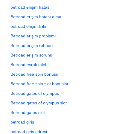
betroad erişim hatası
Betroad erişim hatası alma
betroad erişim linki
Betroad erişim problemi
Betroad erişim rehberi
Betroad erişim sorunu
Betroad evrak talebi
Betroad free spin bonusu
Betroad free spin slot bonusları
Betroad gates of olympus
Betroad gates of olympus slot
Betroad gates slot
betroad giris
betroad giris adresi