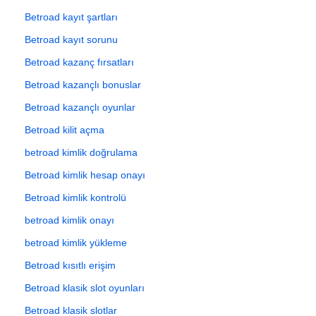
Betroad kayıt şartları
Betroad kayıt sorunu
Betroad kazanç fırsatları
Betroad kazançlı bonuslar
Betroad kazançlı oyunlar
Betroad kilit açma
betroad kimlik doğrulama
Betroad kimlik hesap onayı
Betroad kimlik kontrolü
betroad kimlik onayı
betroad kimlik yükleme
Betroad kısıtlı erişim
Betroad klasik slot oyunları
Betroad klasik slotlar