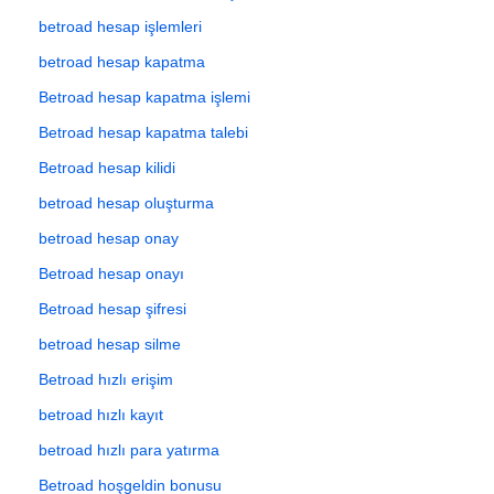
betroad hesap işlemleri
betroad hesap kapatma
Betroad hesap kapatma işlemi
Betroad hesap kapatma talebi
Betroad hesap kilidi
betroad hesap oluşturma
betroad hesap onay
Betroad hesap onayı
Betroad hesap şifresi
betroad hesap silme
Betroad hızlı erişim
betroad hızlı kayıt
betroad hızlı para yatırma
Betroad hoşgeldin bonusu