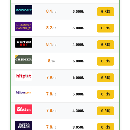
8.4
5.500₺
GİRİŞ
/10
8.2
5.000₺
GİRİŞ
/10
8.1
4.000₺
GİRİŞ
/10
8
6.000₺
GİRİŞ
/10
7.9
6.000₺
GİRİŞ
/10
7.8
5.000₺
GİRİŞ
/10
7.8
4.300₺
GİRİŞ
/10
7.8
3.050₺
GİRİŞ
/10