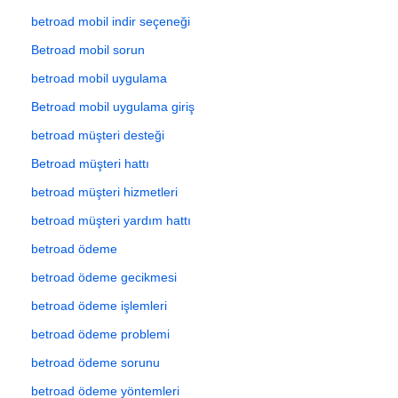
betroad mobil indir seçeneği
Betroad mobil sorun
betroad mobil uygulama
Betroad mobil uygulama giriş
betroad müşteri desteği
Betroad müşteri hattı
betroad müşteri hizmetleri
betroad müşteri yardım hattı
betroad ödeme
betroad ödeme gecikmesi
betroad ödeme işlemleri
betroad ödeme problemi
betroad ödeme sorunu
betroad ödeme yöntemleri