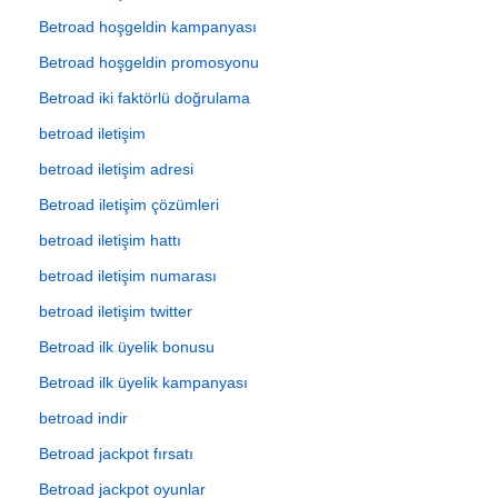
Betroad hoşgeldin kampanyası
Betroad hoşgeldin promosyonu
Betroad iki faktörlü doğrulama
betroad iletişim
betroad iletişim adresi
Betroad iletişim çözümleri
betroad iletişim hattı
betroad iletişim numarası
betroad iletişim twitter
Betroad ilk üyelik bonusu
Betroad ilk üyelik kampanyası
betroad indir
Betroad jackpot fırsatı
Betroad jackpot oyunlar