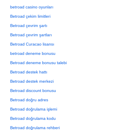
betroad casino oyunları
Betroad çekim limitleri
Betroad çevrim şartı
Betroad çevrim şartları
Betroad Curacao lisansı
betroad deneme bonusu
Betroad deneme bonusu talebi
Betroad destek hattı
Betroad destek merkezi
Betroad discount bonusu
Betroad doğru adres
Betroad doğrulama işlemi
Betroad doğrulama kodu
Betroad doğrulama rehberi