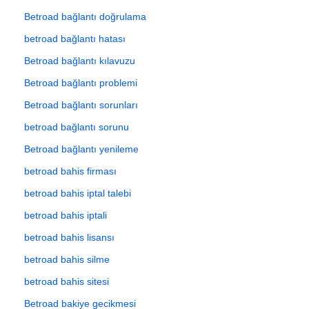
Betroad bağlantı doğrulama
betroad bağlantı hatası
Betroad bağlantı kılavuzu
Betroad bağlantı problemi
Betroad bağlantı sorunları
betroad bağlantı sorunu
Betroad bağlantı yenileme
betroad bahis firması
betroad bahis iptal talebi
betroad bahis iptali
betroad bahis lisansı
betroad bahis silme
betroad bahis sitesi
Betroad bakiye gecikmesi