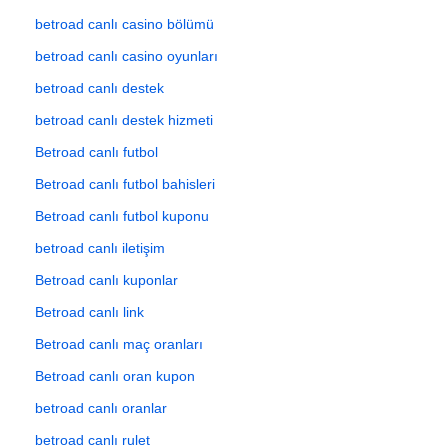
betroad canlı casino bölümü
betroad canlı casino oyunları
betroad canlı destek
betroad canlı destek hizmeti
Betroad canlı futbol
Betroad canlı futbol bahisleri
Betroad canlı futbol kuponu
betroad canlı iletişim
Betroad canlı kuponlar
Betroad canlı link
Betroad canlı maç oranları
Betroad canlı oran kupon
betroad canlı oranlar
betroad canlı rulet