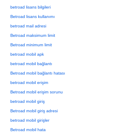
betroad lisans bilgileri
Betroad lisans kullanımı
betroad mail adresi
Betroad maksimum limit
Betroad minimum limit
betroad mobil apk
betroad mobil bağlantı
Betroad mobil bağlantı hatası
betroad mobil erişim
Betroad mobil erişim sorunu
betroad mobil giriş
Betroad mobil giriş adresi
betroad mobil girişler
Betroad mobil hata