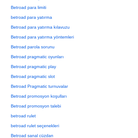
Betroad para limiti
betroad para yatırma
Betroad para yatırma kılavuzu
Betroad para yatırma yöntemleri
Betroad parola sorunu
Betroad pragmatic oyunları
Betroad pragmatic play
Betroad pragmatic slot
Betroad Pragmatic turnuvalar
Betroad promosyon koşulları
Betroad promosyon talebi
betroad rulet
betroad rulet seçenekleri
Betroad sanal cüzdan