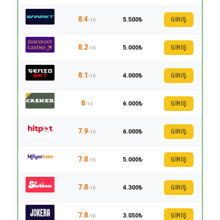
8.4
5.500₺
GİRİŞ
/10
8.2
5.000₺
GİRİŞ
/10
8.1
4.000₺
GİRİŞ
/10
8
6.000₺
GİRİŞ
/10
7.9
6.000₺
GİRİŞ
/10
7.8
5.000₺
GİRİŞ
/10
7.8
4.300₺
GİRİŞ
/10
7.8
3.050₺
GİRİŞ
/10