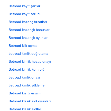
Betroad kayıt şartları
Betroad kayıt sorunu
Betroad kazanç fırsatları
Betroad kazançlı bonuslar
Betroad kazançlı oyunlar
Betroad kilit açma
betroad kimlik doğrulama
Betroad kimlik hesap onayı
Betroad kimlik kontrolü
betroad kimlik onayı
betroad kimlik yükleme
Betroad kısıtlı erişim
Betroad klasik slot oyunları
Betroad klasik slotlar