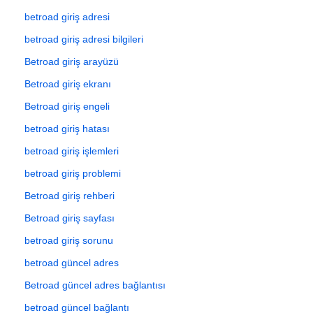
betroad giriş adresi
betroad giriş adresi bilgileri
Betroad giriş arayüzü
Betroad giriş ekranı
Betroad giriş engeli
betroad giriş hatası
betroad giriş işlemleri
betroad giriş problemi
Betroad giriş rehberi
Betroad giriş sayfası
betroad giriş sorunu
betroad güncel adres
Betroad güncel adres bağlantısı
betroad güncel bağlantı