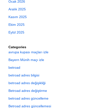
Ocak 2026
Aralık 2025
Kasım 2025
Ekim 2025
Eylül 2025
Categories
avrupa kupası maçları izle
Bayern Münih maçı izle
betroad
betroad adres bilgisi
betroad adres değişikliği
Betroad adres değiştirme
betroad adres güncelleme
Betroad adres güncellemesi