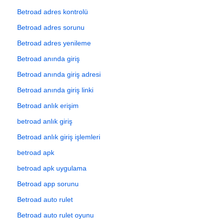
Betroad adres kontrolü
Betroad adres sorunu
Betroad adres yenileme
Betroad anında giriş
Betroad anında giriş adresi
Betroad anında giriş linki
Betroad anlık erişim
betroad anlık giriş
Betroad anlık giriş işlemleri
betroad apk
betroad apk uygulama
Betroad app sorunu
Betroad auto rulet
Betroad auto rulet oyunu