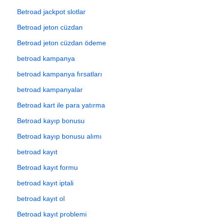
Betroad jackpot slotlar
Betroad jeton cüzdan
Betroad jeton cüzdan ödeme
betroad kampanya
betroad kampanya fırsatları
betroad kampanyalar
Betroad kart ile para yatırma
Betroad kayıp bonusu
Betroad kayıp bonusu alımı
betroad kayıt
Betroad kayıt formu
betroad kayıt iptali
betroad kayıt ol
Betroad kayıt problemi