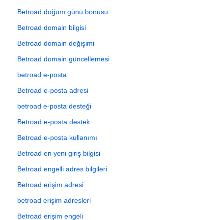
Betroad doğum günü bonusu
Betroad domain bilgisi
Betroad domain değişimi
Betroad domain güncellemesi
betroad e-posta
Betroad e-posta adresi
betroad e-posta desteği
Betroad e-posta destek
Betroad e-posta kullanımı
Betroad en yeni giriş bilgisi
Betroad engelli adres bilgileri
Betroad erişim adresi
betroad erişim adresleri
Betroad erişim engeli