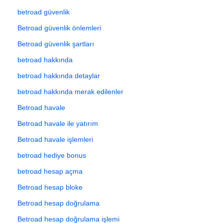
betroad güvenlik
Betroad güvenlik önlemleri
Betroad güvenlik şartları
betroad hakkında
betroad hakkında detaylar
betroad hakkında merak edilenler
Betroad havale
Betroad havale ile yatırım
Betroad havale işlemleri
betroad hediye bonus
betroad hesap açma
Betroad hesap bloke
Betroad hesap doğrulama
Betroad hesap doğrulama işlemi