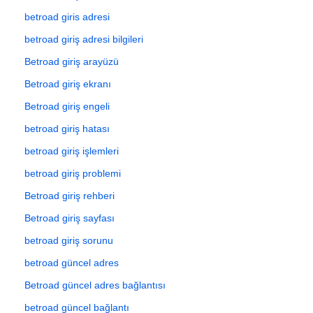
betroad giris adresi
betroad giriş adresi bilgileri
Betroad giriş arayüzü
Betroad giriş ekranı
Betroad giriş engeli
betroad giriş hatası
betroad giriş işlemleri
betroad giriş problemi
Betroad giriş rehberi
Betroad giriş sayfası
betroad giriş sorunu
betroad güncel adres
Betroad güncel adres bağlantısı
betroad güncel bağlantı