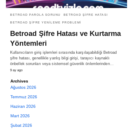
BETROAD PAROLA SORUNU
BETROAD ŞIFRE HATASI
BETROAD ŞIFRE YENILEME PROBLEMI
Betroad Şifre Hatası ve Kurtarma
Yöntemleri
Kullanıcıların giriş işlemleri sırasında karşılaşabildiği Betroad
şifre hatası, genellikle yanlış bilgi girişi, tarayıcı kaynaklı
önbellek sorunları veya sistemsel güvenlik önlemlerinden…
9 ay ago
Archives
Ağustos 2026
Temmuz 2026
Haziran 2026
Mart 2026
Şubat 2026