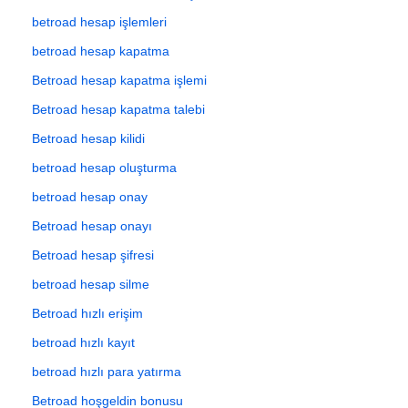
betroad hesap işlemleri
betroad hesap kapatma
Betroad hesap kapatma işlemi
Betroad hesap kapatma talebi
Betroad hesap kilidi
betroad hesap oluşturma
betroad hesap onay
Betroad hesap onayı
Betroad hesap şifresi
betroad hesap silme
Betroad hızlı erişim
betroad hızlı kayıt
betroad hızlı para yatırma
Betroad hoşgeldin bonusu