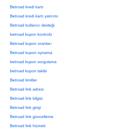
Betroad kredi kartı
Betroad kredi kartı yatırımı
Betroad kullanıcı desteği
betroad kupon kontrolü
Betroad kupon oranları
Betroad kupon oynama
betroad kupon sorgulama
betroad kupon takibi
Betroad limitler
Betroad link adresi
Betroad link bilgisi
Betroad link girişi
Betroad link güncelleme
Betroad link hizmeti