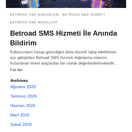
BETROAD SMS BONUSLARI
BETROAD SMS HIZMETI
BETROAD SMS MESAJLAR
Betroad SMS Hizmeti İle Anında
Bildirim
Kullanıcıların hesap güvenliğini daha düzenli takip edebilmesi
için geliştirilen Betroad SMS hizmeti doğrulama sürecini
hızlandıran temel araçlardan biri olarak değerlendirilmektedir.…
9 ay ago
Archives
Ağustos 2026
Temmuz 2026
Haziran 2026
Mart 2026
Şubat 2026