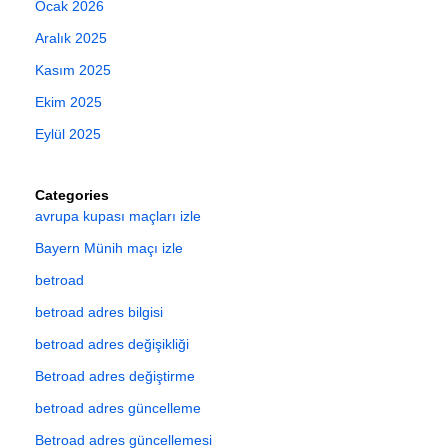
Ocak 2026
Aralık 2025
Kasım 2025
Ekim 2025
Eylül 2025
Categories
avrupa kupası maçları izle
Bayern Münih maçı izle
betroad
betroad adres bilgisi
betroad adres değişikliği
Betroad adres değiştirme
betroad adres güncelleme
Betroad adres güncellemesi