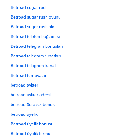
Betroad sugar rush
Betroad sugar rush oyunu
Betroad sugar rush slot
Betroad telefon bağlantısı
Betroad telegram bonusları
Betroad telegram fırsatları
Betroad telegram kanalı
Betroad turnuvalar
betroad twitter
betroad twitter adresi
betroad ücretsiz bonus
betroad üyelik
Betroad üyelik bonusu
Betroad üyelik formu