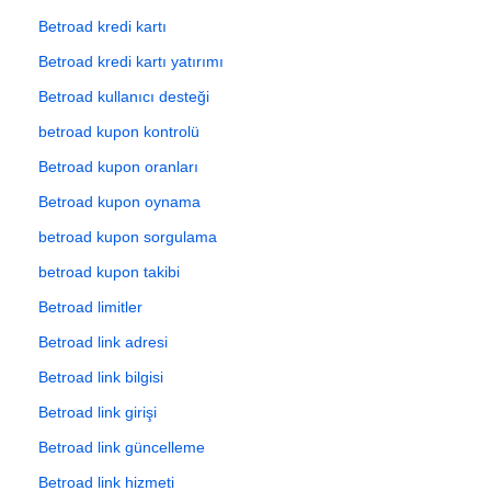
Betroad kredi kartı
Betroad kredi kartı yatırımı
Betroad kullanıcı desteği
betroad kupon kontrolü
Betroad kupon oranları
Betroad kupon oynama
betroad kupon sorgulama
betroad kupon takibi
Betroad limitler
Betroad link adresi
Betroad link bilgisi
Betroad link girişi
Betroad link güncelleme
Betroad link hizmeti