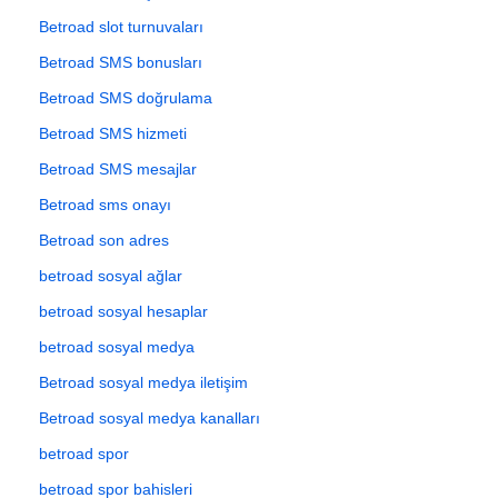
Betroad slot turnuvaları
Betroad SMS bonusları
Betroad SMS doğrulama
Betroad SMS hizmeti
Betroad SMS mesajlar
Betroad sms onayı
Betroad son adres
betroad sosyal ağlar
betroad sosyal hesaplar
betroad sosyal medya
Betroad sosyal medya iletişim
Betroad sosyal medya kanalları
betroad spor
betroad spor bahisleri