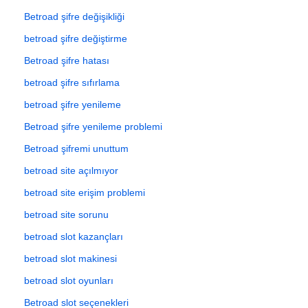
Betroad şifre değişikliği
betroad şifre değiştirme
Betroad şifre hatası
betroad şifre sıfırlama
betroad şifre yenileme
Betroad şifre yenileme problemi
Betroad şifremi unuttum
betroad site açılmıyor
betroad site erişim problemi
betroad site sorunu
betroad slot kazançları
betroad slot makinesi
betroad slot oyunları
Betroad slot seçenekleri