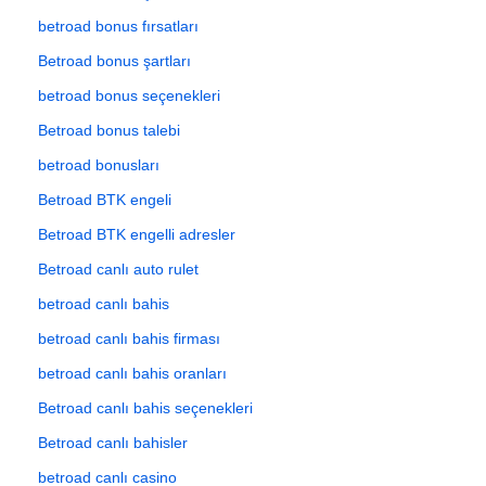
betroad bonus fırsatları
Betroad bonus şartları
betroad bonus seçenekleri
Betroad bonus talebi
betroad bonusları
Betroad BTK engeli
Betroad BTK engelli adresler
Betroad canlı auto rulet
betroad canlı bahis
betroad canlı bahis firması
betroad canlı bahis oranları
Betroad canlı bahis seçenekleri
Betroad canlı bahisler
betroad canlı casino