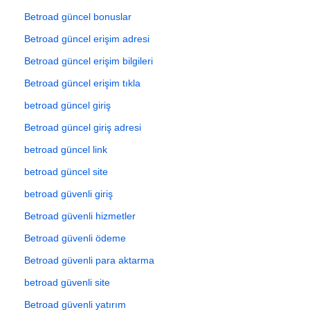
Betroad güncel bonuslar
Betroad güncel erişim adresi
Betroad güncel erişim bilgileri
Betroad güncel erişim tıkla
betroad güncel giriş
Betroad güncel giriş adresi
betroad güncel link
betroad güncel site
betroad güvenli giriş
Betroad güvenli hizmetler
Betroad güvenli ödeme
Betroad güvenli para aktarma
betroad güvenli site
Betroad güvenli yatırım