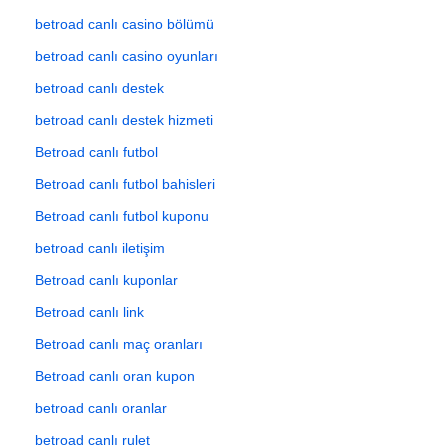
betroad canlı casino bölümü
betroad canlı casino oyunları
betroad canlı destek
betroad canlı destek hizmeti
Betroad canlı futbol
Betroad canlı futbol bahisleri
Betroad canlı futbol kuponu
betroad canlı iletişim
Betroad canlı kuponlar
Betroad canlı link
Betroad canlı maç oranları
Betroad canlı oran kupon
betroad canlı oranlar
betroad canlı rulet