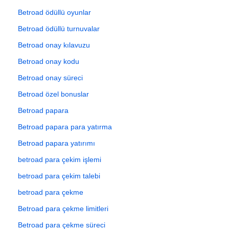
Betroad ödüllü oyunlar
Betroad ödüllü turnuvalar
Betroad onay kılavuzu
Betroad onay kodu
Betroad onay süreci
Betroad özel bonuslar
Betroad papara
Betroad papara para yatırma
Betroad papara yatırımı
betroad para çekim işlemi
betroad para çekim talebi
betroad para çekme
Betroad para çekme limitleri
Betroad para çekme süreci