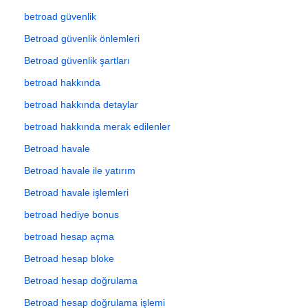
betroad güvenlik
Betroad güvenlik önlemleri
Betroad güvenlik şartları
betroad hakkında
betroad hakkında detaylar
betroad hakkında merak edilenler
Betroad havale
Betroad havale ile yatırım
Betroad havale işlemleri
betroad hediye bonus
betroad hesap açma
Betroad hesap bloke
Betroad hesap doğrulama
Betroad hesap doğrulama işlemi