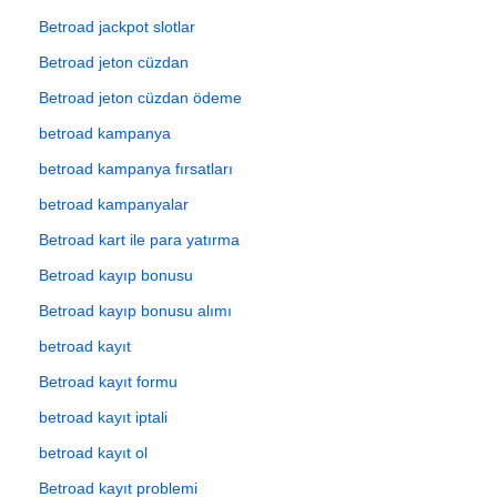
Betroad jackpot slotlar
Betroad jeton cüzdan
Betroad jeton cüzdan ödeme
betroad kampanya
betroad kampanya fırsatları
betroad kampanyalar
Betroad kart ile para yatırma
Betroad kayıp bonusu
Betroad kayıp bonusu alımı
betroad kayıt
Betroad kayıt formu
betroad kayıt iptali
betroad kayıt ol
Betroad kayıt problemi