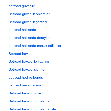
betroad güvenlik
Betroad güvenlik önlemleri
Betroad güvenlik şartları
betroad hakkında
betroad hakkında detaylar
betroad hakkında merak edilenler
Betroad havale
Betroad havale ile yatırım
Betroad havale işlemleri
betroad hediye bonus
betroad hesap açma
Betroad hesap bloke
Betroad hesap doğrulama
Betroad hesap doğrulama işlemi