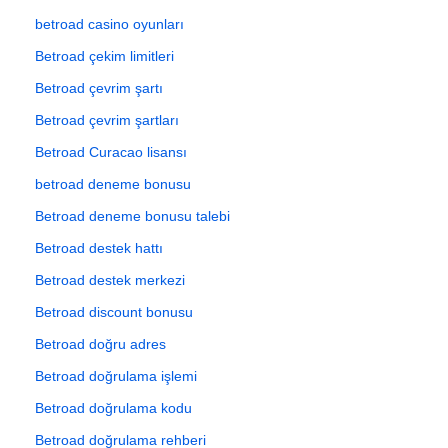
betroad casino oyunları
Betroad çekim limitleri
Betroad çevrim şartı
Betroad çevrim şartları
Betroad Curacao lisansı
betroad deneme bonusu
Betroad deneme bonusu talebi
Betroad destek hattı
Betroad destek merkezi
Betroad discount bonusu
Betroad doğru adres
Betroad doğrulama işlemi
Betroad doğrulama kodu
Betroad doğrulama rehberi