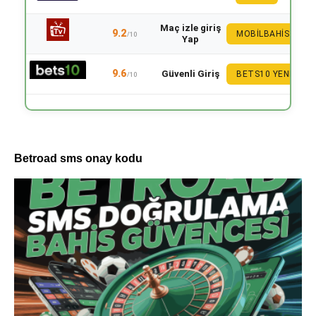
Maç izle giriş
9.2
MOBILBAHIS
/10
Yap
9.6
Güvenli Giriş
BETS10 YENI
/10
Betroad sms onay kodu