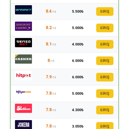
8.4
5.500₺
GİRİŞ
/10
8.2
5.000₺
GİRİŞ
/10
8.1
4.000₺
GİRİŞ
/10
8
6.000₺
GİRİŞ
/10
7.9
6.000₺
GİRİŞ
/10
7.8
5.000₺
GİRİŞ
/10
7.8
4.300₺
GİRİŞ
/10
7.8
3.050₺
GİRİŞ
/10