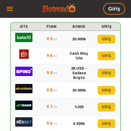
Giriş
SITE
PUAN
BONUS
GIRIŞ
9.9
20.000₺
GİRİŞ
/10
Canlı Maç
9.6
GİRİŞ
/10
İzle
2K USD -
9.9
Sadece
GİRİŞ
/10
Kripto
9.8
20.000₺
GİRİŞ
/10
9.7
%325
GİRİŞ
/10
9.4
4.500₺
GİRİŞ
/10