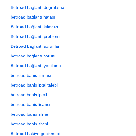
Betroad bağlantı doğrulama
betroad bağlantı hatası
Betroad bağlantı kılavuzu
Betroad bağlantı problemi
Betroad bağlantı sorunları
betroad bağlantı sorunu
Betroad bağlantı yenileme
betroad bahis firması
betroad bahis iptal talebi
betroad bahis iptali
betroad bahis lisansı
betroad bahis silme
betroad bahis sitesi
Betroad bakiye gecikmesi