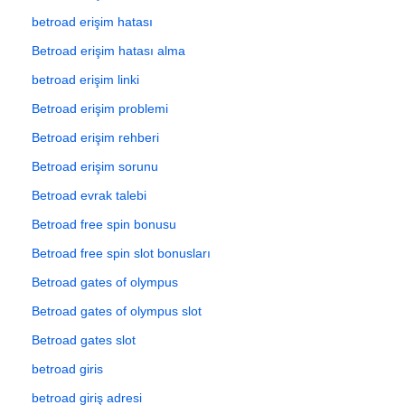
betroad erişim hatası
Betroad erişim hatası alma
betroad erişim linki
Betroad erişim problemi
Betroad erişim rehberi
Betroad erişim sorunu
Betroad evrak talebi
Betroad free spin bonusu
Betroad free spin slot bonusları
Betroad gates of olympus
Betroad gates of olympus slot
Betroad gates slot
betroad giris
betroad giriş adresi