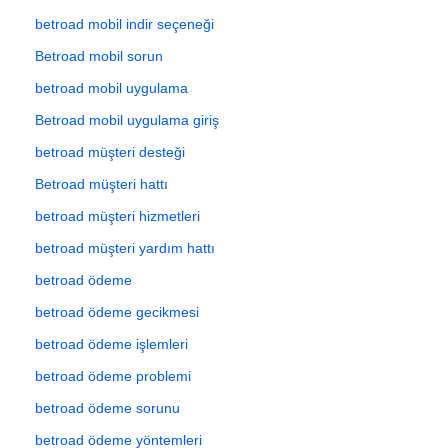
betroad mobil indir seçeneği
Betroad mobil sorun
betroad mobil uygulama
Betroad mobil uygulama giriş
betroad müşteri desteği
Betroad müşteri hattı
betroad müşteri hizmetleri
betroad müşteri yardım hattı
betroad ödeme
betroad ödeme gecikmesi
betroad ödeme işlemleri
betroad ödeme problemi
betroad ödeme sorunu
betroad ödeme yöntemleri