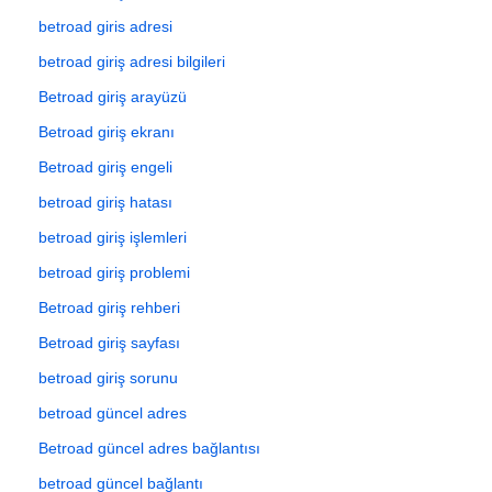
betroad giris adresi
betroad giriş adresi bilgileri
Betroad giriş arayüzü
Betroad giriş ekranı
Betroad giriş engeli
betroad giriş hatası
betroad giriş işlemleri
betroad giriş problemi
Betroad giriş rehberi
Betroad giriş sayfası
betroad giriş sorunu
betroad güncel adres
Betroad güncel adres bağlantısı
betroad güncel bağlantı