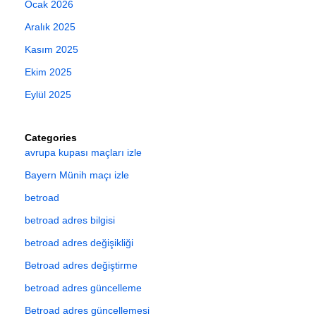
Ocak 2026
Aralık 2025
Kasım 2025
Ekim 2025
Eylül 2025
Categories
avrupa kupası maçları izle
Bayern Münih maçı izle
betroad
betroad adres bilgisi
betroad adres değişikliği
Betroad adres değiştirme
betroad adres güncelleme
Betroad adres güncellemesi