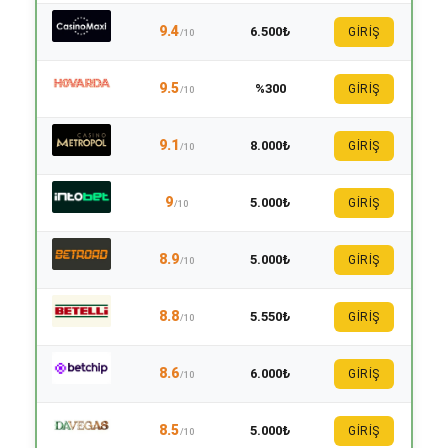
9.4
6.500₺
GİRİŞ
/10
9.5
%300
GİRİŞ
/10
9.1
8.000₺
GİRİŞ
/10
9
5.000₺
GİRİŞ
/10
8.9
5.000₺
GİRİŞ
/10
8.8
5.550₺
GİRİŞ
/10
8.6
6.000₺
GİRİŞ
/10
8.5
5.000₺
GİRİŞ
/10