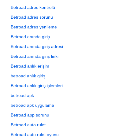
Betroad adres kontrolü
Betroad adres sorunu
Betroad adres yenileme
Betroad anında giriş
Betroad anında giriş adresi
Betroad anında giriş linki
Betroad anlık erişim
betroad anlık giriş
Betroad anlık giriş işlemleri
betroad apk
betroad apk uygulama
Betroad app sorunu
Betroad auto rulet
Betroad auto rulet oyunu