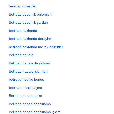
betroad güvenlik
Betroad güvenlik önlemleri
Betroad güvenlik şartları
betroad hakkında
betroad hakkında detaylar
betroad hakkında merak edilenler
Betroad havale
Betroad havale ile yatırım
Betroad havale işlemleri
betroad hediye bonus
betroad hesap açma
Betroad hesap bloke
Betroad hesap doğrulama
Betroad hesap doğrulama işlemi