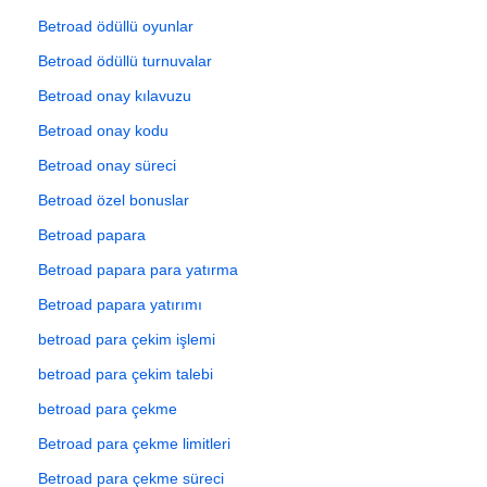
Betroad ödüllü oyunlar
Betroad ödüllü turnuvalar
Betroad onay kılavuzu
Betroad onay kodu
Betroad onay süreci
Betroad özel bonuslar
Betroad papara
Betroad papara para yatırma
Betroad papara yatırımı
betroad para çekim işlemi
betroad para çekim talebi
betroad para çekme
Betroad para çekme limitleri
Betroad para çekme süreci