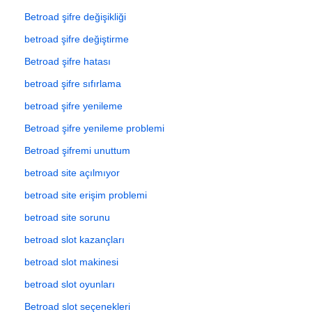
Betroad şifre değişikliği
betroad şifre değiştirme
Betroad şifre hatası
betroad şifre sıfırlama
betroad şifre yenileme
Betroad şifre yenileme problemi
Betroad şifremi unuttum
betroad site açılmıyor
betroad site erişim problemi
betroad site sorunu
betroad slot kazançları
betroad slot makinesi
betroad slot oyunları
Betroad slot seçenekleri