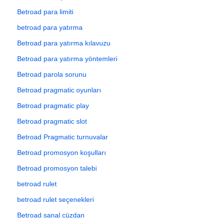
Betroad para limiti
betroad para yatırma
Betroad para yatırma kılavuzu
Betroad para yatırma yöntemleri
Betroad parola sorunu
Betroad pragmatic oyunları
Betroad pragmatic play
Betroad pragmatic slot
Betroad Pragmatic turnuvalar
Betroad promosyon koşulları
Betroad promosyon talebi
betroad rulet
betroad rulet seçenekleri
Betroad sanal cüzdan