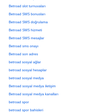
Betroad slot turnuvaları
Betroad SMS bonusları
Betroad SMS doğrulama
Betroad SMS hizmeti
Betroad SMS mesajlar
Betroad sms onayı
Betroad son adres
betroad sosyal ağlar
betroad sosyal hesaplar
betroad sosyal medya
Betroad sosyal medya iletişim
Betroad sosyal medya kanalları
betroad spor
betroad spor bahisleri