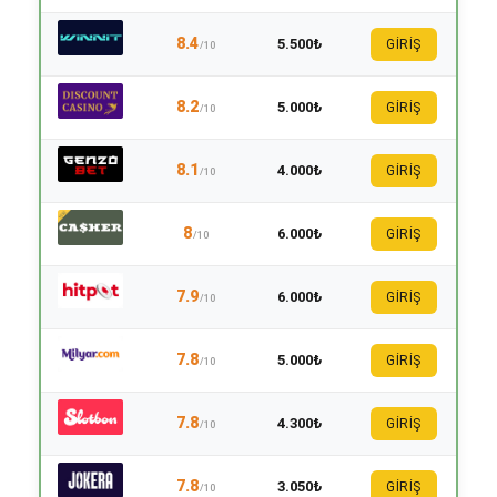
8.4
5.500₺
GİRİŞ
/10
8.2
5.000₺
GİRİŞ
/10
8.1
4.000₺
GİRİŞ
/10
8
6.000₺
GİRİŞ
/10
7.9
6.000₺
GİRİŞ
/10
7.8
5.000₺
GİRİŞ
/10
7.8
4.300₺
GİRİŞ
/10
7.8
3.050₺
GİRİŞ
/10