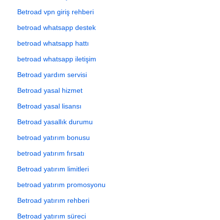
Betroad vpn giriş rehberi
betroad whatsapp destek
betroad whatsapp hattı
betroad whatsapp iletişim
Betroad yardım servisi
Betroad yasal hizmet
Betroad yasal lisansı
Betroad yasallık durumu
betroad yatırım bonusu
betroad yatırım fırsatı
Betroad yatırım limitleri
betroad yatırım promosyonu
Betroad yatırım rehberi
Betroad yatırım süreci