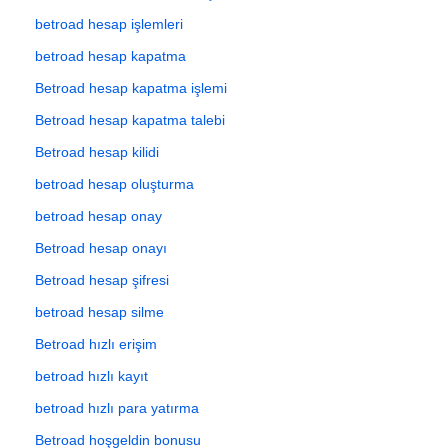
betroad hesap işlemleri
betroad hesap kapatma
Betroad hesap kapatma işlemi
Betroad hesap kapatma talebi
Betroad hesap kilidi
betroad hesap oluşturma
betroad hesap onay
Betroad hesap onayı
Betroad hesap şifresi
betroad hesap silme
Betroad hızlı erişim
betroad hızlı kayıt
betroad hızlı para yatırma
Betroad hoşgeldin bonusu