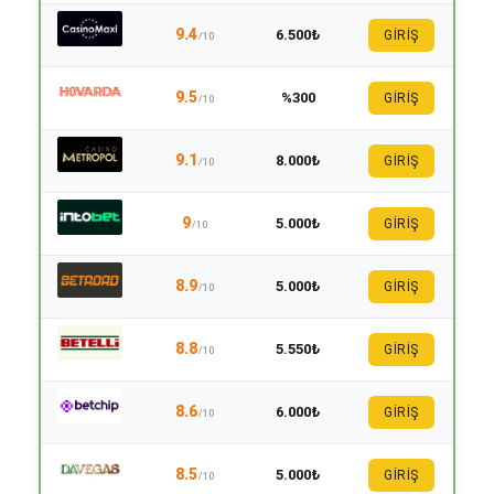
9.4
6.500₺
GİRİŞ
/10
9.5
%300
GİRİŞ
/10
9.1
8.000₺
GİRİŞ
/10
9
5.000₺
GİRİŞ
/10
8.9
5.000₺
GİRİŞ
/10
8.8
5.550₺
GİRİŞ
/10
8.6
6.000₺
GİRİŞ
/10
8.5
5.000₺
GİRİŞ
/10