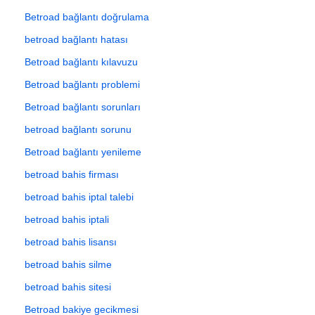
Betroad bağlantı doğrulama
betroad bağlantı hatası
Betroad bağlantı kılavuzu
Betroad bağlantı problemi
Betroad bağlantı sorunları
betroad bağlantı sorunu
Betroad bağlantı yenileme
betroad bahis firması
betroad bahis iptal talebi
betroad bahis iptali
betroad bahis lisansı
betroad bahis silme
betroad bahis sitesi
Betroad bakiye gecikmesi