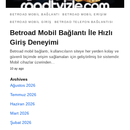
BETROAD MOBIL BAĞLANTI
BETROAD MOBIL ERIŞIM
BETROAD MOBIL GIRIŞ
BETROAD TELEFON BAĞLANTISI
Betroad Mobil Bağlantı İle Hızlı
Giriş Deneyimi
Betroad mobil bağlantı, kullanıcıların siteye her yerden kolay ve
güvenli biçimde erişim sağlamaları için geliştirilmiş bir sistemdir.
Mobil cihazlar üzerinden…
10 ay ago
Archives
Ağustos 2026
Temmuz 2026
Haziran 2026
Mart 2026
Şubat 2026