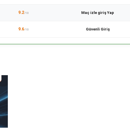
9.2
Maç izle giriş Yap
/10
9.6
Güvenli Giriş
/10