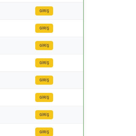
GİRİŞ
GİRİŞ
GİRİŞ
GİRİŞ
GİRİŞ
GİRİŞ
GİRİŞ
GİRİŞ