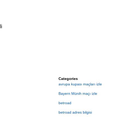
i
Categories
avrupa kupası maçları izle
Bayern Münih maçı izle
betroad
betroad adres bilgisi