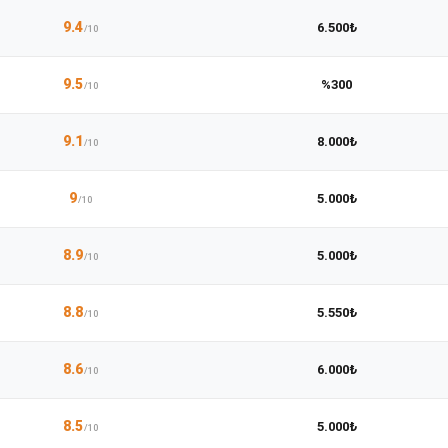
9.4
6.500₺
/10
9.5
%300
/10
9.1
8.000₺
/10
9
5.000₺
/10
8.9
5.000₺
/10
8.8
5.550₺
/10
8.6
6.000₺
/10
8.5
5.000₺
/10