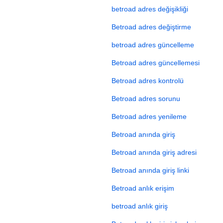
betroad adres değişikliği
Betroad adres değiştirme
betroad adres güncelleme
Betroad adres güncellemesi
Betroad adres kontrolü
Betroad adres sorunu
Betroad adres yenileme
Betroad anında giriş
Betroad anında giriş adresi
Betroad anında giriş linki
Betroad anlık erişim
betroad anlık giriş