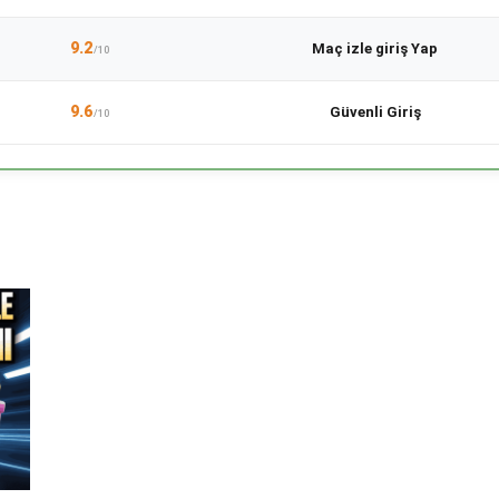
9.2
Maç izle giriş Yap
/10
9.6
Güvenli Giriş
/10