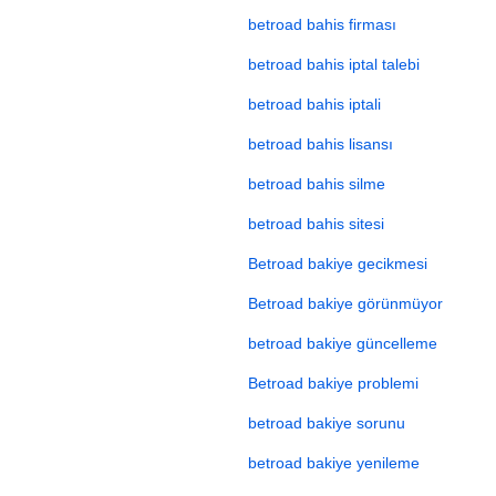
betroad bahis firması
betroad bahis iptal talebi
betroad bahis iptali
betroad bahis lisansı
betroad bahis silme
betroad bahis sitesi
Betroad bakiye gecikmesi
Betroad bakiye görünmüyor
betroad bakiye güncelleme
Betroad bakiye problemi
betroad bakiye sorunu
betroad bakiye yenileme