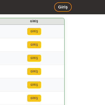
Giriş
GIRIŞ
GİRİŞ
GİRİŞ
GİRİŞ
GİRİŞ
GİRİŞ
GİRİŞ