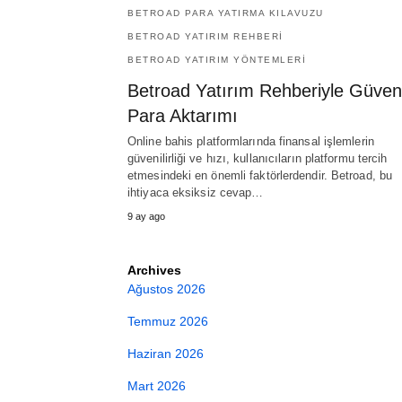
BETROAD PARA YATIRMA KILAVUZU
BETROAD YATIRIM REHBERI
BETROAD YATIRIM YÖNTEMLERI
Betroad Yatırım Rehberiyle Güvenl
Para Aktarımı
Online bahis platformlarında finansal işlemlerin
güvenilirliği ve hızı, kullanıcıların platformu tercih
etmesindeki en önemli faktörlerdendir. Betroad, bu
ihtiyaca eksiksiz cevap…
9 ay ago
Archives
Ağustos 2026
Temmuz 2026
Haziran 2026
Mart 2026