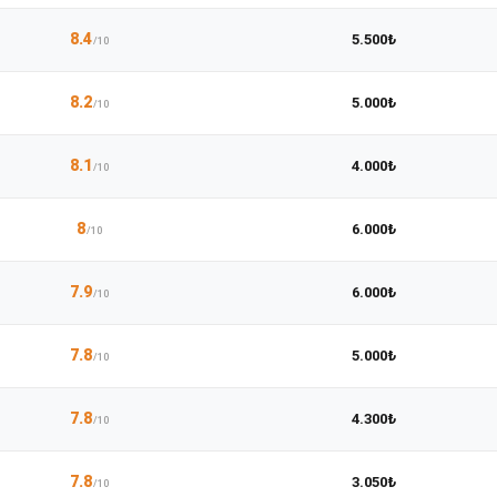
8.4
5.500₺
/10
8.2
5.000₺
/10
8.1
4.000₺
/10
8
6.000₺
/10
7.9
6.000₺
/10
7.8
5.000₺
/10
7.8
4.300₺
/10
7.8
3.050₺
/10