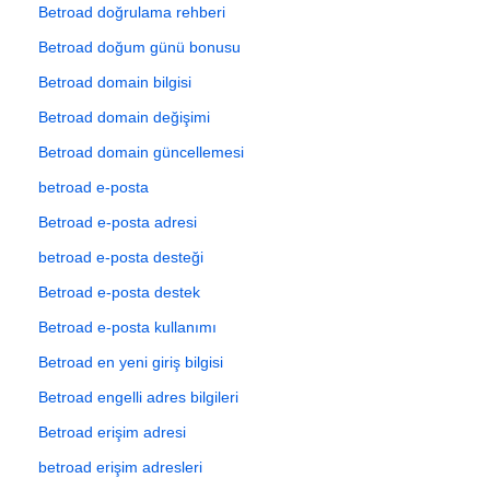
Betroad doğrulama rehberi
Betroad doğum günü bonusu
Betroad domain bilgisi
Betroad domain değişimi
Betroad domain güncellemesi
betroad e-posta
Betroad e-posta adresi
betroad e-posta desteği
Betroad e-posta destek
Betroad e-posta kullanımı
Betroad en yeni giriş bilgisi
Betroad engelli adres bilgileri
Betroad erişim adresi
betroad erişim adresleri