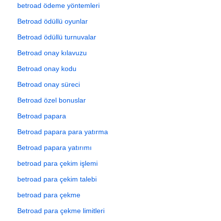
betroad ödeme yöntemleri
Betroad ödüllü oyunlar
Betroad ödüllü turnuvalar
Betroad onay kılavuzu
Betroad onay kodu
Betroad onay süreci
Betroad özel bonuslar
Betroad papara
Betroad papara para yatırma
Betroad papara yatırımı
betroad para çekim işlemi
betroad para çekim talebi
betroad para çekme
Betroad para çekme limitleri