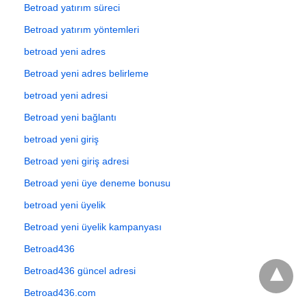
Betroad yatırım süreci
Betroad yatırım yöntemleri
betroad yeni adres
Betroad yeni adres belirleme
betroad yeni adresi
Betroad yeni bağlantı
betroad yeni giriş
Betroad yeni giriş adresi
Betroad yeni üye deneme bonusu
betroad yeni üyelik
Betroad yeni üyelik kampanyası
Betroad436
Betroad436 güncel adresi
Betroad436.com