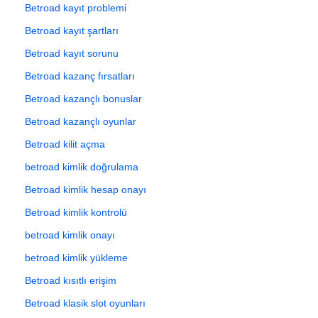
Betroad kayıt problemi
Betroad kayıt şartları
Betroad kayıt sorunu
Betroad kazanç fırsatları
Betroad kazançlı bonuslar
Betroad kazançlı oyunlar
Betroad kilit açma
betroad kimlik doğrulama
Betroad kimlik hesap onayı
Betroad kimlik kontrolü
betroad kimlik onayı
betroad kimlik yükleme
Betroad kısıtlı erişim
Betroad klasik slot oyunları