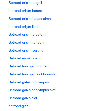
Betroad erişim engeli
betroad erişim hatası
Betroad erişim hatası alma
betroad erişim linki
Betroad erişim problemi
Betroad erişim rehberi
Betroad erişim sorunu
Betroad evrak talebi
Betroad free spin bonusu
Betroad free spin slot bonusları
Betroad gates of olympus
Betroad gates of olympus slot
Betroad gates slot
betroad giris