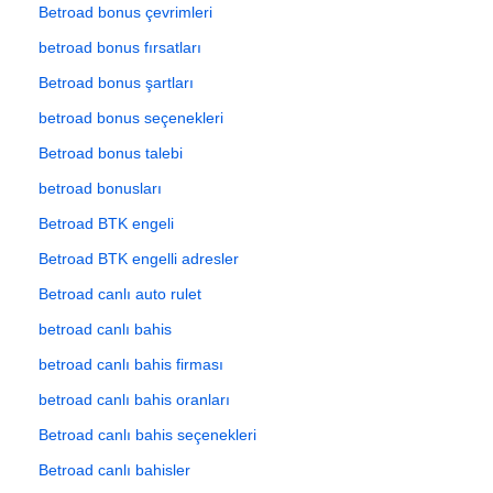
Betroad bonus çevrimleri
betroad bonus fırsatları
Betroad bonus şartları
betroad bonus seçenekleri
Betroad bonus talebi
betroad bonusları
Betroad BTK engeli
Betroad BTK engelli adresler
Betroad canlı auto rulet
betroad canlı bahis
betroad canlı bahis firması
betroad canlı bahis oranları
Betroad canlı bahis seçenekleri
Betroad canlı bahisler