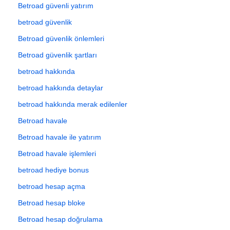
Betroad güvenli yatırım
betroad güvenlik
Betroad güvenlik önlemleri
Betroad güvenlik şartları
betroad hakkında
betroad hakkında detaylar
betroad hakkında merak edilenler
Betroad havale
Betroad havale ile yatırım
Betroad havale işlemleri
betroad hediye bonus
betroad hesap açma
Betroad hesap bloke
Betroad hesap doğrulama