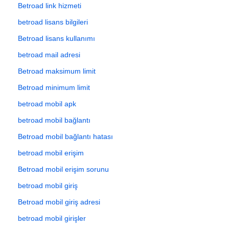
Betroad link hizmeti
betroad lisans bilgileri
Betroad lisans kullanımı
betroad mail adresi
Betroad maksimum limit
Betroad minimum limit
betroad mobil apk
betroad mobil bağlantı
Betroad mobil bağlantı hatası
betroad mobil erişim
Betroad mobil erişim sorunu
betroad mobil giriş
Betroad mobil giriş adresi
betroad mobil girişler